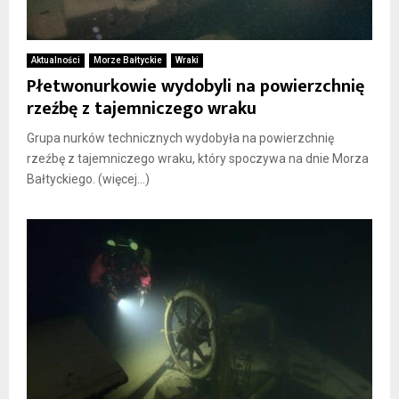
Aktualności
Morze Bałtyckie
Wraki
Płetwonurkowie wydobyli na powierzchnię
rzeźbę z tajemniczego wraku
Grupa nurków technicznych wydobyła na powierzchnię
rzeźbę z tajemniczego wraku, który spoczywa na dnie Morza
Bałtyckiego. (więcej…)