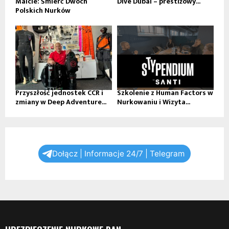
Malcie: Śmierć Dwóch
Dive Dubai – prestiżowy...
Polskich Nurków
Przyszłość jednostek CCR i
Szkolenie z Human Factors w
zmiany w Deep Adventure...
Nurkowaniu i Wizyta...
Dołącz | Informacje 24/7 | Telegram