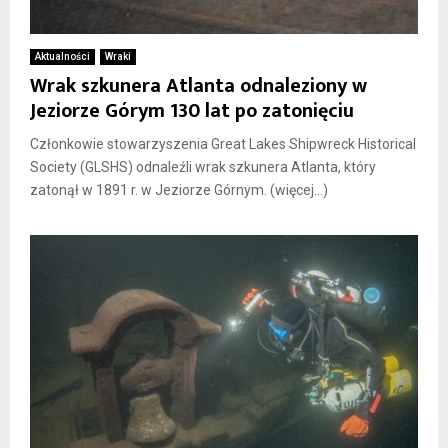
Aktualności
Wraki
Wrak szkunera Atlanta odnaleziony w
Jeziorze Górym 130 lat po zatonięciu
Członkowie stowarzyszenia Great Lakes Shipwreck Historical
Society (GLSHS) odnaleźli wrak szkunera Atlanta, który
zatonął w 1891 r. w Jeziorze Górnym. (więcej…)