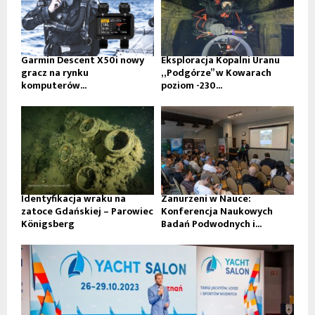
Garmin Descent X50i nowy
Eksploracja Kopalni Uranu
gracz na rynku
„Podgórze” w Kowarach
komputerów...
poziom -230...
Identyfikacja wraku na
Zanurzeni w Nauce:
zatoce Gdańskiej – Parowiec
Konferencja Naukowych
Königsberg
Badań Podwodnych i...