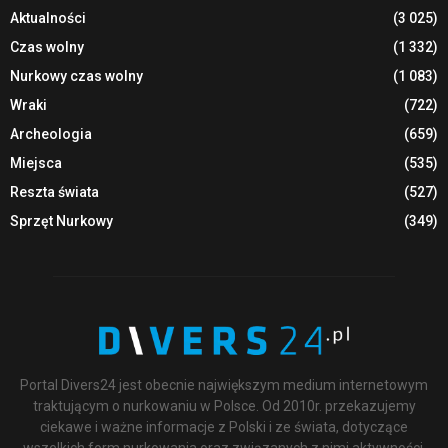
Aktualności
(3 025)
Czas wolny
(1 332)
Nurkowy czas wolny
(1 083)
Wraki
(722)
Archeologia
(659)
Miejsca
(535)
Reszta świata
(527)
Sprzęt Nurkowy
(349)
Portal Divers24 jest obecnie największym medium internetowym
traktującym o nurkowaniu w Polsce. Od 2010r. przekazujemy
ciekawe i ważne informacje z Polski i ze świata, dotyczące