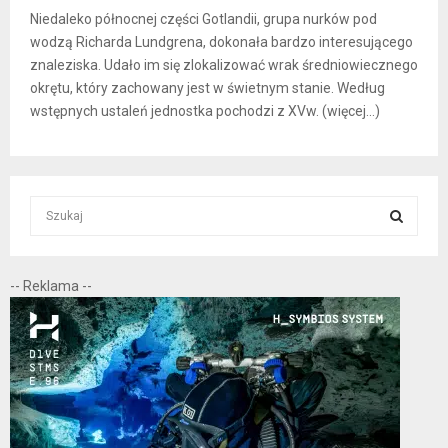
Niedaleko północnej części Gotlandii, grupa nurków pod
wodzą Richarda Lundgrena, dokonała bardzo interesującego
znaleziska. Udało im się zlokalizować wrak średniowiecznego
okrętu, który zachowany jest w świetnym stanie. Według
wstępnych ustaleń jednostka pochodzi z XVw. (więcej…)
S
e
a
S
r
-- Reklama --
c
E
h
f
A
o
r
R
:
C