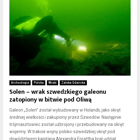
Archeologia
Polska
Wraki
Zatoka Gdańska
Solen – wrak szwedzkiego galeonu
zatopiony w bitwie pod Oliwą
Galeon „Solen” został wybudowany w Holandii, jako okręt
średniej wielkości i zakupiony przez Szwedów. Następnie
trójmasztowiec został uzbrojony i przebudowany na okręt
wojenny. W trakcie wojny polsko-szwedzkiej okręt pod
dowództwem kapitana Alexandra Forattha brał udział...