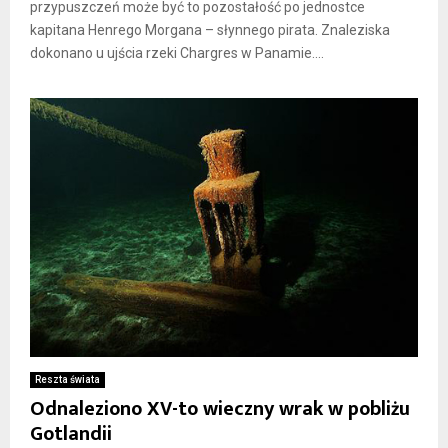
przypuszczeń może być to pozostałość po jednostce
kapitana Henrego Morgana – słynnego pirata. Znaleziska
dokonano u ujścia rzeki Chargres w Panamie....
Reszta świata
Odnaleziono XV-to wieczny wrak w pobliżu
Gotlandii