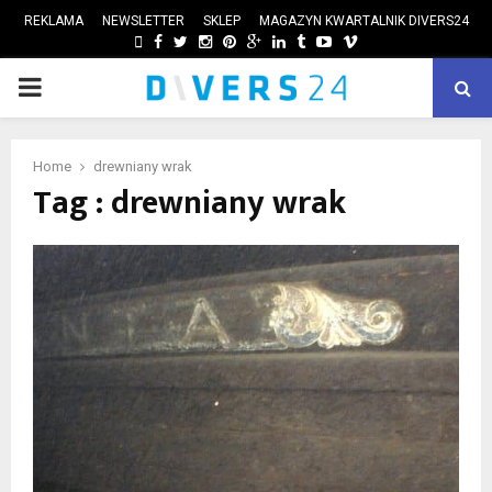
REKLAMA
NEWSLETTER
SKLEP
MAGAZYN KWARTALNIK DIVERS24
FACEBOOK
TWITTER
INSTAGRAM
PINTEREST
GOOGLE
LINKEDIN
TUMBLR
YOUTUBE
VIMEO
PRIMARY
ube
MENU
Home
drewniany wrak
Tag : drewniany wrak