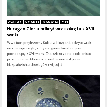
Aktualności
Archeologia
Reszta świata
Wraki
Huragan Gloria odkrył wrak okrętu z XVII
wieku
W wodach przybrzeżny Salou, w Hiszpanii, odkryto wrak
nieznanego okrętu, który wstępnie określono jako
pochodzący z XVII wieku. Znalezisko zostało odsłonięte
przez huragan Gloria i obecnie badane jest przez
hiszpańskich archeologów. (więcej…)