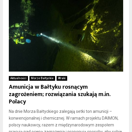
Aktualności
Morze Bałtyckie
Wraki
Amunicja w Bałtyku rosnącym
zagrożeniem; rozwiązania szukają m.in.
Polacy
Na dnie Morza Bałtyckiego zalegają setki ton amunicji –
konwencjonalnej i chemicznej. W ramach projektu DAIMON,
polscy naukowcy, razem z międzynarodowym zespołem
pracują nad oceną zagrożenia i proponują sposoby, aby sobie