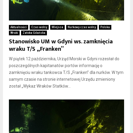
Aktualności
Czas wolny
Miejsca
Nurkowy czas wolny
Polska
Wraki
Zatoka Gdańska
Stanowisko UM w Gdyni ws. zamknięcia
wraku T/S „Franken”
W piątek 12 października, Urząd Morski w Gdyni rozesłał do
poszczególnych kapitanatów portów informację o
zamknięciu wraku tankowca T/S „Franken” dla nurków. W tym
samym czasie na stronie internetowej Urzędu zmieniony
został „Wykaz Wraków Statków...