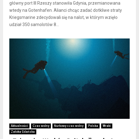
główny port III Rzeszy stanowiła Gdynia, przemianowana
wtedy na Gotenhafen. Alianci chcąc zadać dotkliwe straty
Kriegsmarine zdecydowali się na nalot, w którym wzięło
udział 350 samolotów 8...
Aktualności
Czas wolny
Nurkowy czas wolny
Polska
Wraki
Zatoka Gdańska