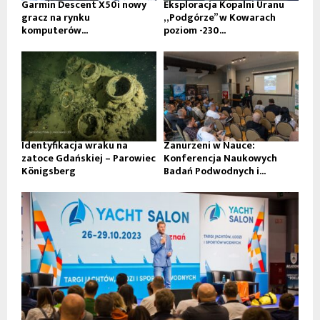
Garmin Descent X50i nowy
Eksploracja Kopalni Uranu
gracz na rynku
„Podgórze” w Kowarach
komputerów...
poziom -230...
Identyfikacja wraku na
Zanurzeni w Nauce:
zatoce Gdańskiej – Parowiec
Konferencja Naukowych
Königsberg
Badań Podwodnych i...