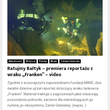
Aktualności
Miejsca
Polska
Wraki
Zatoka Gdańska
Ratujmy Bałtyk – premiera reportażu z
wraku „Franken” – video
Zgodnie z wczorajszymi zapowiedziami Fundacji MARE, dziś
światło dzienne ujrzał reportaż dotyczący wraku tankowca
„Franken”. Materiał traktuje o zagrożeniach jakie stwarzają
pozostałości jednostki, zarówno dla odwiedzających go
nurków, ja i ekosystemu Zatoki Gdańskiej. (więcej…)