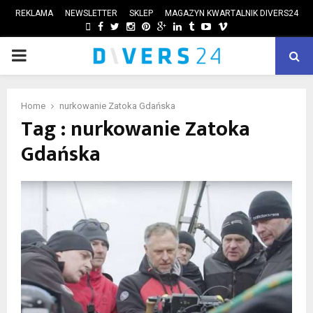
REKLAMA
NEWSLETTER
SKLEP
MAGAZYN KWARTALNIK DIVERS24
FACEBOOK
TWITTER
INSTAGRAM
PINTEREST
GOOGLE
LINKEDIN
TUMBLR
YOUTUBE
VIMEO
PRIMARY
ube
MENU
Home
nurkowanie Zatoka Gdańska
Tag : nurkowanie Zatoka
Gdańska