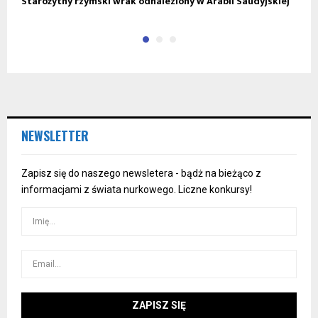
Starożytny rzymski wrak odnaleziony w Arabii Saudyjskiej
W
NEWSLETTER
Zapisz się do naszego newsletera - bądż na bieżąco z
informacjami z świata nurkowego. Liczne konkursy!