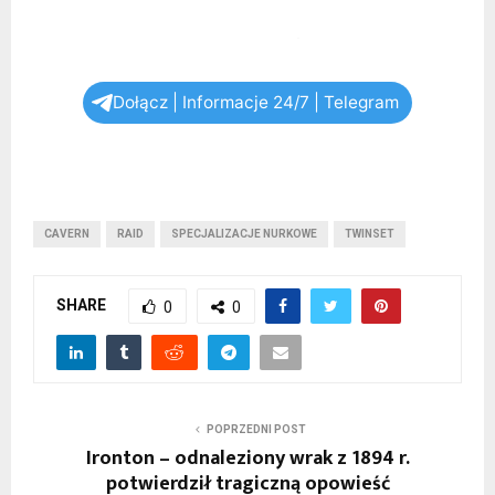
Dołącz | Informacje 24/7 | Telegram
CAVERN
RAID
SPECJALIZACJE NURKOWE
TWINSET
SHARE
0
0
POPRZEDNI POST
Ironton – odnaleziony wrak z 1894 r.
potwierdził tragiczną opowieść