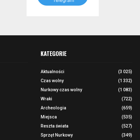
Telegram
KATEGORIE
Aktualności
(3 025)
Czas wolny
(1 332)
Nurkowy czas wolny
(1 083)
Wraki
(722)
Archeologia
(659)
Miejsca
(535)
Reszta świata
(527)
Sprzęt Nurkowy
(349)