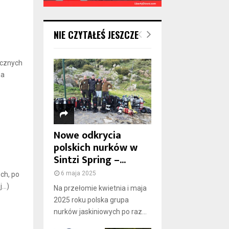
NIE CZYTAŁEŚ JESZCZE
icznych
na
Nowe odkrycia
polskich nurków w
Sintzi Spring –...
6 maja 2025
ch, po
j…)
Na przełomie kwietnia i maja
2025 roku polska grupa
nurków jaskiniowych po raz...