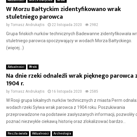
Aktualności
Morze Bałtyckie
Wraki
W Morzu Bałtyckim zidentyfikowano wrak
stuletniego parowca
by
Tomasz Andrukajtis
22 listopada 2020
2982
Grupa fińskich nurków technicznych Badewanne zidentyfikowała w
stuletniego parowca spoczywający w wodach Morza Bałtyckiego.
(więcej…)
Aktualności
Wraki
Na dnie rzeki odnaleźli wrak pięknego parowca 
1904 r.
by
Tomasz Andrukajtis
16 listopada 2020
2585
W Rosji grupa lokalnych nurków technicznych z miasta Perm odnala
wodach rzeki Syłwa wrak parowca z 1904 roku. Poszukiwania
przeprowadzone na podstawie zasłyszanych informacji, pozwoliły o
poznać niezwykle ciekawą historię oraz zlokalizować bardzo...
Reszta świata
Aktualności
Archeologia