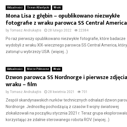
Aktualności
Ocean Atlantycki
Wraki
Mona Lisa z głębin – opublikowano niezwykłe
fotografie z wraku parowca SS Central America
by
Tomasz Andrukajtis
28 lutego 2022
22384
Po raz pierwszy opublikowano niezwykłe fotografie, które badacze
wydobyli z wraku XIX-wiecznego parowca SS Central America, któr
zatonął u wybrzeży USA. (więcej…)
Aktualności
Morze Północne
Wraki
Dzwon parowca SS Nordnorge i pierwsze zdjęcia
wraku – film
by
Tomasz Andrukajtis
28 kwietnia 2021
701
Zespół skandynawskich nurków technicznych odnalazł dzwon par
Nordnorge. Jednostkę pochodzącą z czasów II wojny światowej
zlokalizowali na początku stycznia 2021 r. Teraz grupa eksplorował
korzystając ze zdalnie sterowanego robota ROV. (więcej…)