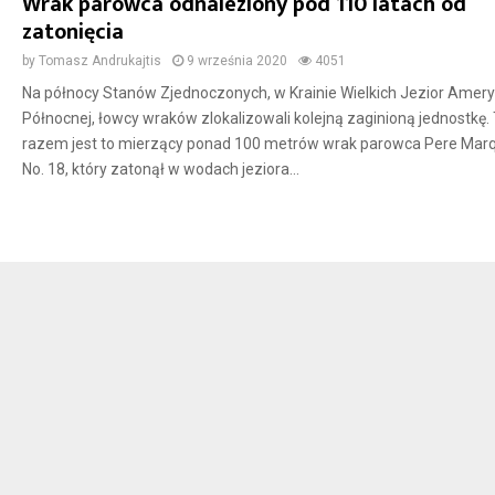
Wrak parowca odnaleziony pod 110 latach od
zatonięcia
by
Tomasz Andrukajtis
9 września 2020
4051
Na północy Stanów Zjednoczonych, w Krainie Wielkich Jezior Amery
Północnej, łowcy wraków zlokalizowali kolejną zaginioną jednostkę
razem jest to mierzący ponad 100 metrów wrak parowca Pere Mar
No. 18, który zatonął w wodach jeziora...