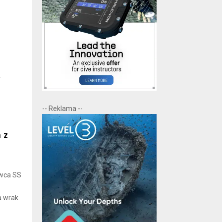
y
-- Reklama --
 z
owca SS
a wrak