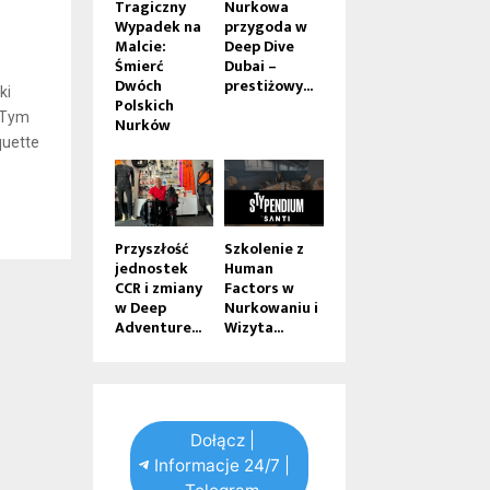
Tragiczny
Nurkowa
Wypadek na
przygoda w
Malcie:
Deep Dive
Śmierć
Dubai –
Dwóch
prestiżowy...
ki
Polskich
. Tym
Nurków
quette
Przyszłość
Szkolenie z
jednostek
Human
CCR i zmiany
Factors w
w Deep
Nurkowaniu i
Adventure...
Wizyta...
Dołącz |
Informacje 24/7 |