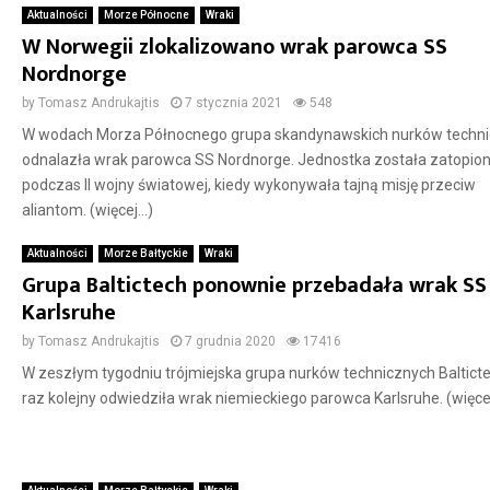
Aktualności
Morze Północne
Wraki
W Norwegii zlokalizowano wrak parowca SS
Nordnorge
by
Tomasz Andrukajtis
7 stycznia 2021
548
W wodach Morza Północnego grupa skandynawskich nurków techn
odnalazła wrak parowca SS Nordnorge. Jednostka została zatopio
podczas II wojny światowej, kiedy wykonywała tajną misję przeciw
aliantom. (więcej…)
Aktualności
Morze Bałtyckie
Wraki
Grupa Baltictech ponownie przebadała wrak SS
Karlsruhe
by
Tomasz Andrukajtis
7 grudnia 2020
17416
W zeszłym tygodniu trójmiejska grupa nurków technicznych Balticte
raz kolejny odwiedziła wrak niemieckiego parowca Karlsruhe. (więce