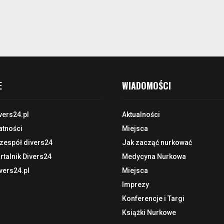
E
WIADOMOŚCI
vers24.pl
Aktualności
atności
Miejsca
 zespół divers24
Jak zacząć nurkować
talnik Divers24
Medycyna Nurkowa
vers24.pl
Miejsca
Imprezy
Konferencje i Targi
Książki Nurkowe