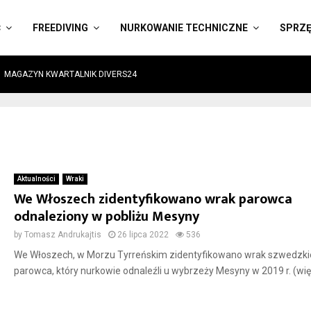
Ć
FREEDIVING
NURKOWANIE TECHNICZNE
SPRZ
MAGAZYN KWARTALNIK DIVERS24
Aktualności
Wraki
We Włoszech zidentyfikowano wrak parowca
odnaleziony w pobliżu Mesyny
by
Tomasz Andrukajtis
26 lipca 2022
536
We Włoszech, w Morzu Tyrreńskim zidentyfikowano wrak szwedzk
parowca, który nurkowie odnaleźli u wybrzeży Mesyny w 2019 r. (wię