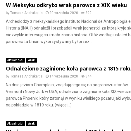
W Meksyku odkryto wrak parowca z XIX wieku
by
Tomasz Andrukajtis
20 września 2020
392
Archeolodzy z meksykańskiego Instituto Nacional de Antropología e
Historia (INAH) odnaleźli i przebadali wrak jednostki, za którą kryje si
niezwykle interesująca i mało znana historia. Otóż według ustaleń 
parowiec La Unión wykorzystywany był przez...
Aktualności
Wraki
Odnaleziono zaginione koła parowca z 1815 rok
by
Tomasz Andrukajtis
14 września 2020
344
Na dnie jeziora Champlain, znajdującego się na pograniczu stanów
Vermont i Nowy Jork w USA, odnaleziono zaginione koła XIX-wiecz
parowca Phoenix, który zatonął w wyniku wielkiego pożaru jaki wyb
na pokładzie w 1819 roku. (więcej…)
Aktualności
Wraki