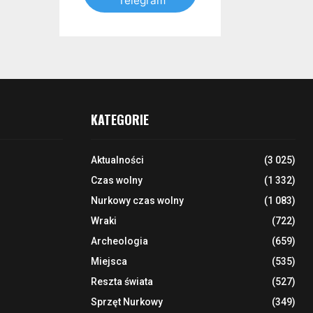
Telegram
KATEGORIE
Aktualności
(3 025)
Czas wolny
(1 332)
Nurkowy czas wolny
(1 083)
Wraki
(722)
Archeologia
(659)
Miejsca
(535)
Reszta świata
(527)
Sprzęt Nurkowy
(349)