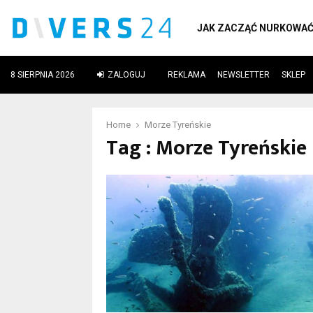
JAK ZACZĄĆ NURKOWA
8 SIERPNIA 2026
ZALOGUJ
REKLAMA
NEWSLETTER
SKLEP
ube
Home
Morze Tyreńskie
Tag : Morze Tyreńskie