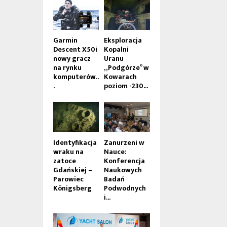
Garmin
Eksploracja
Descent X50i
Kopalni
nowy gracz
Uranu
na rynku
„Podgórze” w
komputerów..
Kowarach
.
poziom -230...
Identyfikacja
Zanurzeni w
wraku na
Nauce:
zatoce
Konferencja
Gdańskiej –
Naukowych
Parowiec
Badań
Königsberg
Podwodnych
i...