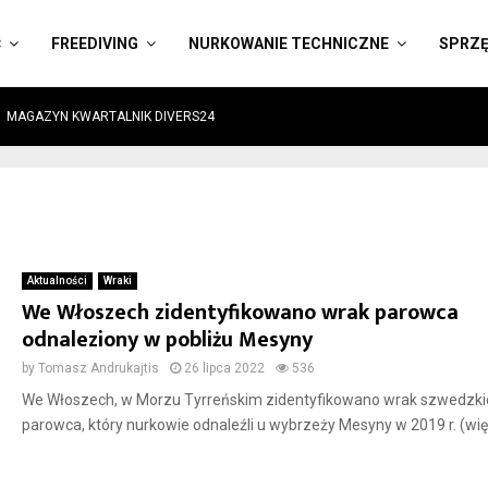
Ć
FREEDIVING
NURKOWANIE TECHNICZNE
SPRZ
MAGAZYN KWARTALNIK DIVERS24
Aktualności
Wraki
We Włoszech zidentyfikowano wrak parowca
odnaleziony w pobliżu Mesyny
by
Tomasz Andrukajtis
26 lipca 2022
536
We Włoszech, w Morzu Tyrreńskim zidentyfikowano wrak szwedzk
parowca, który nurkowie odnaleźli u wybrzeży Mesyny w 2019 r. (wię