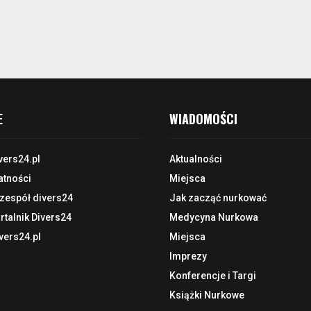
E
WIADOMOŚCI
vers24.pl
Aktualności
atności
Miejsca
 zespół divers24
Jak zacząć nurkować
talnik Divers24
Medycyna Nurkowa
vers24.pl
Miejsca
Imprezy
Konferencje i Targi
Książki Nurkowe