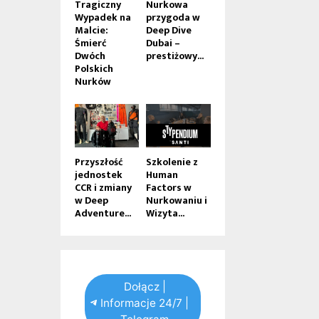
Tragiczny
Nurkowa
Wypadek na
przygoda w
Malcie:
Deep Dive
Śmierć
Dubai –
Dwóch
prestiżowy...
Polskich
Nurków
Przyszłość
Szkolenie z
jednostek
Human
CCR i zmiany
Factors w
w Deep
Nurkowaniu i
Adventure...
Wizyta...
Dołącz |
Informacje 24/7 |