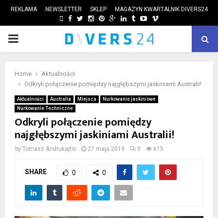
REKLAMA
NEWSLETTER
SKLEP
MAGAZYN KWARTALNIK DIVERS24
FACEBOOK
TWITTER
INSTAGRAM
PINTEREST
GOOGLE
LINKEDIN
TUMBLR
YOUTUBE
VIMEO
PRIMARY
ube
MENU
Home
Aktualności
Odkryli połączenie pomiędzy najgłębszymi jaskiniami Australii!
Aktualności
Australia
Miejsca
Nurkowanie jaskiniowe
Nurkowanie Techniczne
Odkryli połączenie pomiędzy
najgłębszymi jaskiniami Australii!
by
Tomasz Andrukajtis
27 maja 2019
0
615
SHARE
0
0