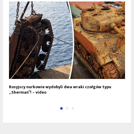
Rosyjscy nurkowie wydobyli dwa wraki czołgów typu
I
„Sherman”! – video