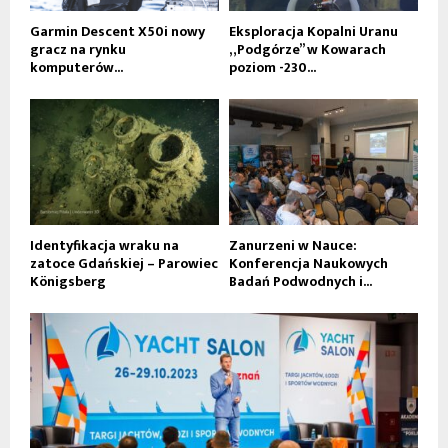
Garmin Descent X50i nowy
Eksploracja Kopalni Uranu
gracz na rynku
„Podgórze” w Kowarach
komputerów...
poziom -230...
Identyfikacja wraku na
Zanurzeni w Nauce:
zatoce Gdańskiej – Parowiec
Konferencja Naukowych
Königsberg
Badań Podwodnych i...