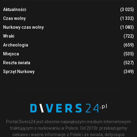
Aktualności
(3 025)
Czas wolny
(1 332)
Nurkowy czas wolny
(1 083)
Wraki
(722)
Archeologia
(659)
Miejsca
(535)
Reszta świata
(527)
Sprzęt Nurkowy
(349)
Portal Divers24 jest obecnie największym medium internetowym
traktującym o nurkowaniu w Polsce. Od 2010r. przekazujemy
ciekawe i ważne informacje z Polski i ze świata, dotyczące