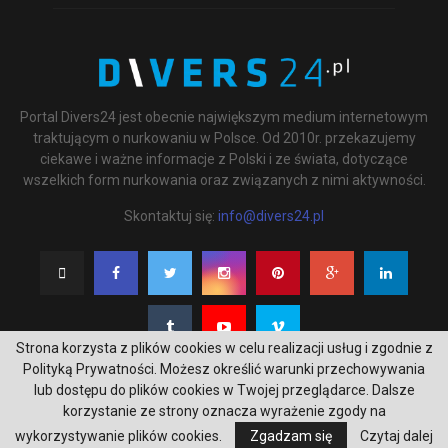
Portal Divers24 jest obecnie największym medium internetowym
traktującym o nurkowaniu w Polsce. Od 2010r. przekazujemy
ciekawe i ważne informacje z Polski i ze świata, dotyczące
wszelkich form nurkowania oraz związanych z nimi aktywności.
Skontaktuj się:
info@divers24.pl
Strona korzysta z plików cookies w celu realizacji usług i zgodnie z
Polityką Prywatności. Możesz określić warunki przechowywania
lub dostępu do plików cookies w Twojej przeglądarce. Dalsze
korzystanie ze strony oznacza wyrażenie zgody na
@2020 - underwatermedia.pl. All Right Reserved. Designed and Developed by
wykorzystywanie plików cookies.
Zgadzam się
Czytaj dalej
Tworzenie stron internetowych Gdańsk