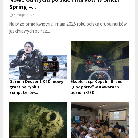
Spring –...
6 maja 2025
Na przełomie kwietnia i maja 2025 roku polska grupa nurków
jaskiniowych po raz...
Garmin Descent X50i nowy
Eksploracja Kopalni Uranu
gracz na rynku
„Podgórze” w Kowarach
komputerów...
poziom -230...