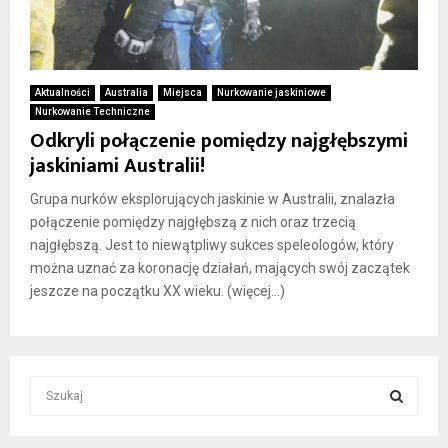
Aktualności
Australia
Miejsca
Nurkowanie jaskiniowe
Nurkowanie Techniczne
Odkryli połączenie pomiędzy najgłębszymi
jaskiniami Australii!
Grupa nurków eksplorujących jaskinie w Australii, znalazła
połączenie pomiędzy najgłębszą z nich oraz trzecią
najgłębszą. Jest to niewątpliwy sukces speleologów, który
można uznać za koronację działań, mających swój zaczątek
jeszcze na początku XX wieku. (więcej…)
S
e
a
S