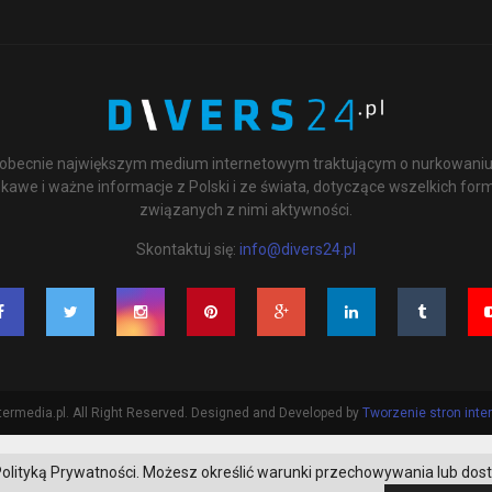
st obecnie największym medium internetowym traktującym o nurkowaniu 
kawe i ważne informacje z Polski i ze świata, dotyczące wszelkich for
związanych z nimi aktywności.
Skontaktuj się:
info@divers24.pl
ermedia.pl. All Right Reserved. Designed and Developed by
Tworzenie stron int
 z Polityką Prywatności. Możesz określić warunki przechowywania lub dos