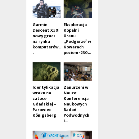
Garmin
Eksploracja
Descent X50i
Kopalni
nowy gracz
Uranu
na rynku
„Podgórze” w
komputerów..
Kowarach
.
poziom -230...
Identyfikacja
Zanurzeni w
wraku na
Nauce:
zatoce
Konferencja
Gdańskiej –
Naukowych
Parowiec
Badań
Königsberg
Podwodnych
i...