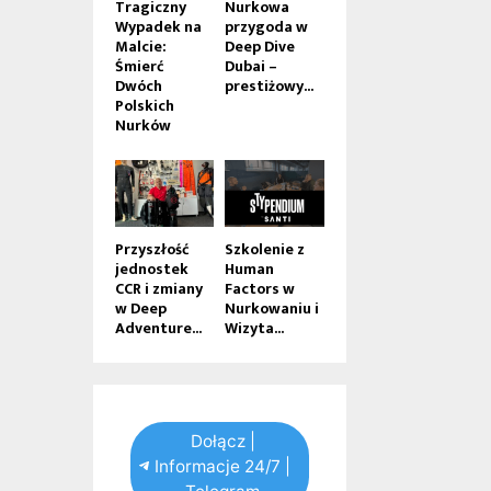
Tragiczny
Nurkowa
Wypadek na
przygoda w
Malcie:
Deep Dive
Śmierć
Dubai –
Dwóch
prestiżowy...
Polskich
Nurków
Przyszłość
Szkolenie z
jednostek
Human
CCR i zmiany
Factors w
w Deep
Nurkowaniu i
Adventure...
Wizyta...
Dołącz |
Informacje 24/7 |