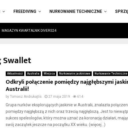
Ć
FREEDIVING
NURKOWANIE TECHNICZNE
SPRZ
MAGAZYN KWARTALNIK DIVERS24
g Swallet
Aktualności
Australia
Miejsca
Nurkowanie jaskiniowe
Nurkowanie Techniczne
Odkryli połączenie pomiędzy najgłębszymi jaski
Australii!
by
Tomasz Andrukajtis
27 maja 2019
614
Grupa nurków eksplorujących jaskinie w Australii, znalazła połączen
pomiędzy najgłębszą z nich oraz trzecią najgłębszą. Jest to niewątp
sukces speleologów, który można uznać za koronację działań, mają
swój zaczątek jeszcze na początku XX wieku. (więcej…)