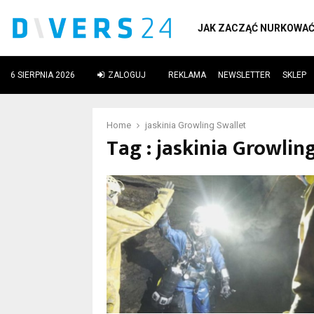
JAK ZACZĄĆ NURKOWA
6 SIERPNIA 2026
ZALOGUJ
REKLAMA
NEWSLETTER
SKLEP
ube
Home
jaskinia Growling Swallet
Tag : jaskinia Growlin