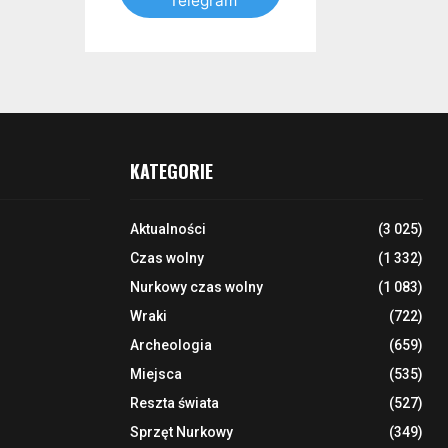
Telegram
KATEGORIE
Aktualności
(3 025)
Czas wolny
(1 332)
Nurkowy czas wolny
(1 083)
Wraki
(722)
Archeologia
(659)
Miejsca
(535)
Reszta świata
(527)
Sprzęt Nurkowy
(349)