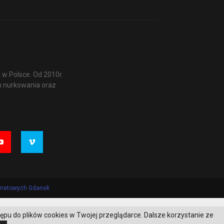
w Polsce. Od 2010r.
m nurkowania oraz
ernetowych Gdańsk
tępu do plików cookies w Twojej przeglądarce. Dalsze korzystanie ze