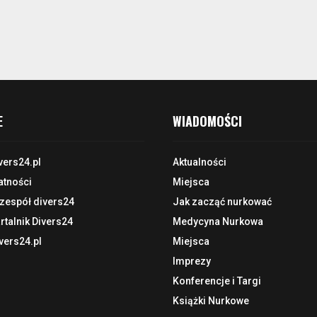
E
WIADOMOŚCI
vers24.pl
Aktualności
atności
Miejsca
 zespół divers24
Jak zacząć nurkować
talnik Divers24
Medycyna Nurkowa
vers24.pl
Miejsca
Imprezy
Konferencje i Targi
Książki Nurkowe