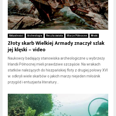
Aktualności
Archeologia
Reszta świata
Morze Północne
Wraki
Złoty skarb Wielkiej Armady znaczył szlak
jej klęski – video
Naukowcy badający stanowiska archeologiczne u wybrzeży
Irlandii Północnej mieli prawdziwe szczęście. Na wrakach
statków należących do hiszpańskiej floty z drugiej połowy XVI
w. odkryli wiele skarbów o jakich marzy niejeden miłośnik
przygód i entuzjasta literatury...