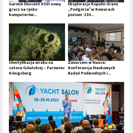
Garmin Descent X50i nowy
Eksploracja Kopalni Uranu
gracz na rynku
„Podgórze” w Kowarach
komputerów...
poziom -230...
Identyfikacja wraku na
Zanurzeni w Nauce:
zatoce Gdańskiej – Parowiec
Konferencja Naukowych
Königsberg
Badań Podwodnych i...