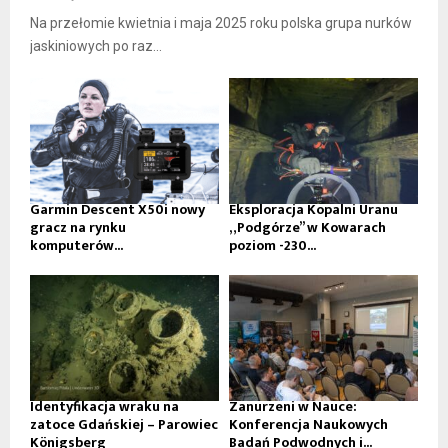
Na przełomie kwietnia i maja 2025 roku polska grupa nurków
jaskiniowych po raz...
Garmin Descent X50i nowy
Eksploracja Kopalni Uranu
gracz na rynku
„Podgórze” w Kowarach
komputerów...
poziom -230...
Identyfikacja wraku na
Zanurzeni w Nauce:
zatoce Gdańskiej – Parowiec
Konferencja Naukowych
Königsberg
Badań Podwodnych i...