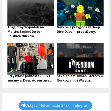
Tragiczny Wypadek na
Nurkowa przygoda w Deep
Malcie: Śmierć Dwóch
Dive Dubai – prestiżowy...
Polskich Nurków
Przyszłość jednostek CCR i
Szkolenie z Human Factors w
zmiany w Deep Adventure...
Nurkowaniu i Wizyta...
Dołącz | Informacje 24/7 | Telegram