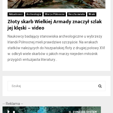
Aktualności
Archeologia
Morze Północne
Reszta świata
Wraki
Złoty skarb Wielkiej Armady znaczył szlak
jej klęski – video
Naukowcy badający stanowiska archeologiczne u wybrzeży
Irlandii Północnej mieli prawdziwe szczęście. Na wrakach
statków należących do hiszpańskiej floty z drugiej połowy XVI
w. odkryli wiele skarbów o jakich marzy niejeden miłośnik
przygód i entuzjasta literatury...
S
e
a
S
r
-- Reklama --
c
E
h