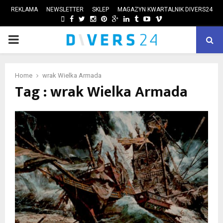
REKLAMA
NEWSLETTER
SKLEP
MAGAZYN KWARTALNIK DIVERS24
FACEBOOK
TWITTER
INSTAGRAM
PINTEREST
GOOGLE
LINKEDIN
TUMBLR
YOUTUBE
VIMEO
PRIMARY
ube
MENU
Home
wrak Wielka Armada
Tag : wrak Wielka Armada