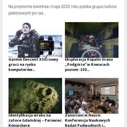
Na przełomie kwietnia i maja 2025 roku polska grupa nurków
jaskiniowych po raz...
Garmin Descent X50i nowy
Eksploracja Kopalni Uranu
gracz na rynku
„Podgórze” w Kowarach
komputerów...
poziom -230...
Identyfikacja wraku na
Zanurzeni w Nauce:
zatoce Gdańskiej – Parowiec
Konferencja Naukowych
Königsberg
Badań Podwodnych i...