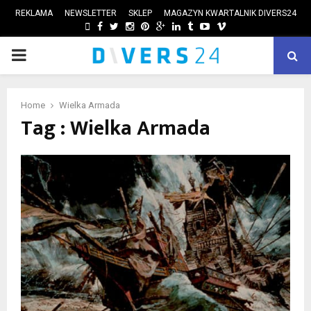
REKLAMA
NEWSLETTER
SKLEP
MAGAZYN KWARTALNIK DIVERS24
FACEBOOK
TWITTER
INSTAGRAM
PINTEREST
GOOGLE
LINKEDIN
TUMBLR
YOUTUBE
VIMEO
PRIMARY
ube
MENU
Home
Wielka Armada
Tag : Wielka Armada