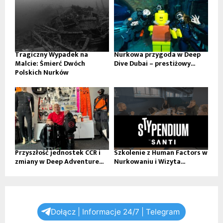
Tragiczny Wypadek na
Nurkowa przygoda w Deep
Malcie: Śmierć Dwóch
Dive Dubai – prestiżowy...
Polskich Nurków
Przyszłość jednostek CCR i
Szkolenie z Human Factors w
zmiany w Deep Adventure...
Nurkowaniu i Wizyta...
Dołącz | Informacje 24/7 | Telegram