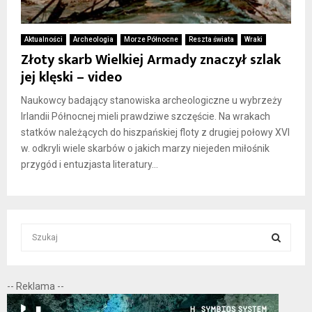
Aktualności
Archeologia
Morze Północne
Reszta świata
Wraki
Złoty skarb Wielkiej Armady znaczył szlak
jej klęski – video
Naukowcy badający stanowiska archeologiczne u wybrzeży
Irlandii Północnej mieli prawdziwe szczęście. Na wrakach
statków należących do hiszpańskiej floty z drugiej połowy XVI
w. odkryli wiele skarbów o jakich marzy niejeden miłośnik
przygód i entuzjasta literatury...
S
e
a
S
r
-- Reklama --
c
E
h