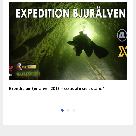
Expedition Bjurälven 2018 – co udało się ustalić?
B