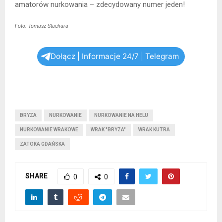
amatorów nurkowania – zdecydowany numer jeden!
Foto: Tomasz Stachura
Dołącz | Informacje 24/7 | Telegram
BRYZA
NURKOWANIE
NURKOWANIE NA HELU
NURKOWANIE WRAKOWE
WRAK "BRYZA"
WRAK KUTRA
ZATOKA GDAŃSKA
SHARE
0
0