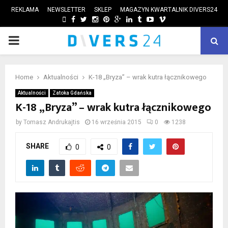
REKLAMA
NEWSLETTER
SKLEP
MAGAZYN KWARTALNIK DIVERS24
FACEBOOK
TWITTER
INSTAGRAM
PINTEREST
GOOGLE
LINKEDIN
TUMBLR
YOUTUBE
VIMEO
PRIMARY
ube
MENU
Home
Aktualności
K-18 „Bryza” – wrak kutra łącznikowego
Aktualności
Zatoka Gdańska
K-18 „Bryza” – wrak kutra łącznikowego
by
Tomasz Andrukajtis
16 września 2015
0
1238
SHARE
0
0