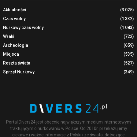
Aktualności
(3 025)
Czas wolny
(1 332)
Nurkowy czas wolny
(1 083)
Wraki
(722)
Archeologia
(659)
Miejsca
(535)
Reszta świata
(527)
Sprzęt Nurkowy
(349)
Portal Divers24 jest obecnie największym medium internetowym
traktującym o nurkowaniu w Polsce. Od 2010r. przekazujemy
ciekawe i ważne informacje z Polski i ze świata, dotyczące