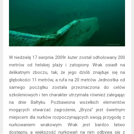
W niedzielę 17 sierpnia 2009r. kuter został odholowany 200
metrów od helskiej plaży i zatopiony. Wrak osiadł na
delikatnym zboczu, tak, że jego dziób znajduje się na
głębokości 11 metrów, a rufa na 20 metrów. Jednostka od
samego początku została przeznaczona do celów
szkoleniowych i ten charakter utrzymała również zalegając
na dnie Bałtyku. Pozbawiona wszelkich elementów
mogących stwarzać zagrożenie, „Bryza” jest świetnym
miejscem dla nurków rozpoczynających swoją przygodę z
nurkowaniem wrakowym. Wrak jest bardzo łatwo
dostępny, a większość nurkowań na nim odbywa się z