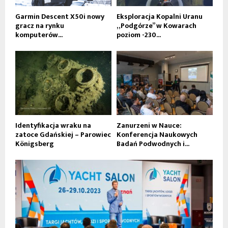
Garmin Descent X50i nowy
Eksploracja Kopalni Uranu
gracz na rynku
„Podgórze” w Kowarach
komputerów...
poziom -230...
Identyfikacja wraku na
Zanurzeni w Nauce:
zatoce Gdańskiej – Parowiec
Konferencja Naukowych
Königsberg
Badań Podwodnych i...