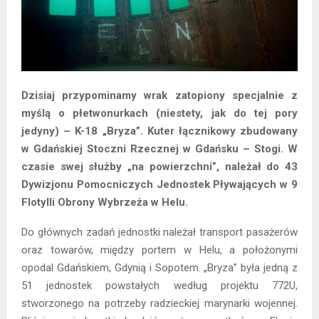
Dzisiaj przypominamy wrak zatopiony specjalnie z
myślą o płetwonurkach (niestety, jak do tej pory
jedyny) – K-18 „Bryza”. Kuter łącznikowy zbudowany
w Gdańskiej Stoczni Rzecznej w Gdańsku – Stogi. W
czasie swej służby „na powierzchni”, należał do 43
Dywizjonu Pomocniczych Jednostek Pływających w 9
Flotylli Obrony Wybrzeża w Helu.
Do głównych zadań jednostki należał transport pasażerów
oraz towarów, między portem w Helu, a położonymi
opodal Gdańskiem, Gdynią i Sopotem. „Bryza” była jedną z
51 jednostek powstałych według projektu 772U,
stworzonego na potrzeby radzieckiej marynarki wojennej.