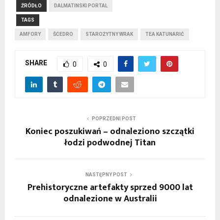
ŹRÓDŁO
DALMATINSKI PORTAL
TAGS
AMFORY
ŠĆEDRO
STAROŻYTNY WRAK
TEA KATUNARIĆ
SHARE
0
0
POPRZEDNI POST
Koniec poszukiwań – odnaleziono szczątki
łodzi podwodnej Titan
NASTĘPNY POST
Prehistoryczne artefakty sprzed 9000 lat
odnalezione w Australii