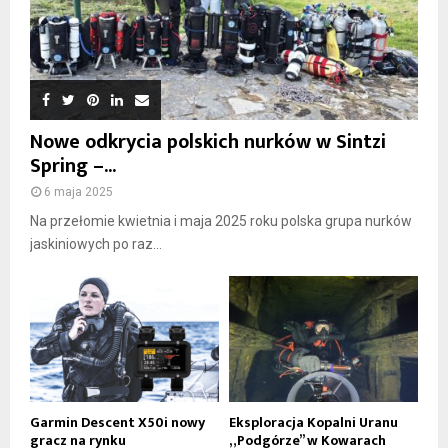
Nowe odkrycia polskich nurków w Sintzi
Spring –...
6 maja 2025
Na przełomie kwietnia i maja 2025 roku polska grupa nurków
jaskiniowych po raz...
Garmin Descent X50i nowy
Eksploracja Kopalni Uranu
gracz na rynku
„Podgórze” w Kowarach