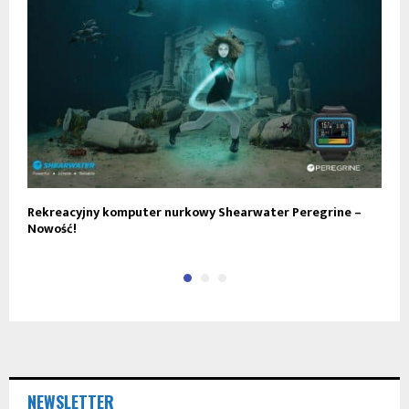
Rekreacyjny komputer nurkowy Shearwater Peregrine –
R
Nowość!
NEWSLETTER