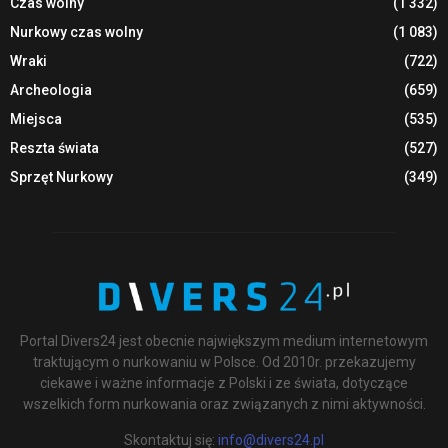
Czas wolny
(1 332)
Nurkowy czas wolny
(1 083)
Wraki
(722)
Archeologia
(659)
Miejsca
(535)
Reszta świata
(527)
Sprzęt Nurkowy
(349)
Portal Divers24 jest obecnie największym medium internetowym
traktującym o nurkowaniu w Polsce. Od 2010r. przekazujemy
ciekawe i ważne informacje z Polski i ze świata, dotyczące
wszelkich form nurkowania oraz związanych z nimi aktywności.
Skontaktuj się:
info@divers24.pl