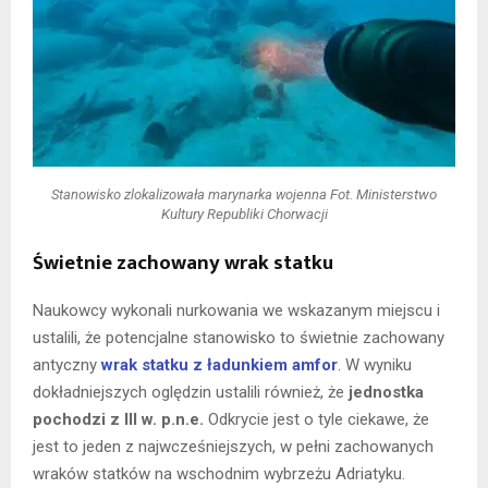
Stanowisko zlokalizowała marynarka wojenna
Fot. Ministerstwo
Kultury Republiki Chorwacji
Świetnie zachowany wrak statku
Naukowcy wykonali nurkowania we wskazanym miejscu i
ustalili, że potencjalne stanowisko to świetnie zachowany
antyczny
wrak statku z ładunkiem amfor
. W wyniku
dokładniejszych oględzin ustalili również, że
jednostka
pochodzi z III w. p.n.e.
Odkrycie jest o tyle ciekawe, że
jest to jeden z najwcześniejszych, w pełni zachowanych
wraków statków na wschodnim wybrzeżu Adriatyku.