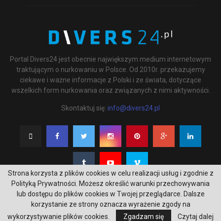
Portal Divers24 jest obecnie największym medium internetowym
traktującym o nurkowaniu w Polsce. Od 2010r. przekazujemy
ciekawe i ważne informacje z Polski i ze świata, dotyczące
wszelkich form nurkowania oraz związanych z nimi aktywności.
Skontaktuj się:
info@divers24.pl
Strona korzysta z plików cookies w celu realizacji usług i zgodnie z
Polityką Prywatności. Możesz określić warunki przechowywania
lub dostępu do plików cookies w Twojej przeglądarce. Dalsze
korzystanie ze strony oznacza wyrażenie zgody na
@2020 - underwatermedia.pl. All Right Reserved. Designed and Developed by
wykorzystywanie plików cookies.
Zgadzam się
Czytaj dalej
Tworzenie stron internetowych Gdańsk