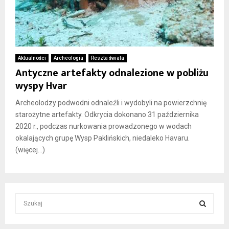
Aktualności
Archeologia
Reszta świata
Antyczne artefakty odnalezione w pobliżu
wyspy Hvar
Archeolodzy podwodni odnaleźli i wydobyli na powierzchnię
starożytne artefakty. Odkrycia dokonano 31 października
2020 r., podczas nurkowania prowadzonego w wodach
okalających grupę Wysp Paklińskich, niedaleko Havaru.
(więcej…)
S
e
a
S