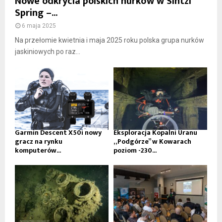
Nowe odkrycia polskich nurków w Sintzi
Spring –...
6 maja 2025
Na przełomie kwietnia i maja 2025 roku polska grupa nurków
jaskiniowych po raz...
Garmin Descent X50i nowy
Eksploracja Kopalni Uranu
gracz na rynku
„Podgórze” w Kowarach
komputerów...
poziom -230...