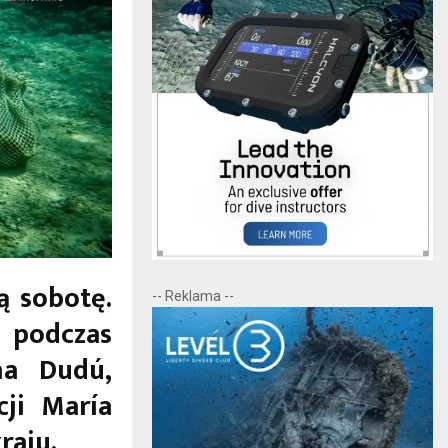
 sobotę.
-- Reklama --
 podczas
na Dudú,
ji María
raju.