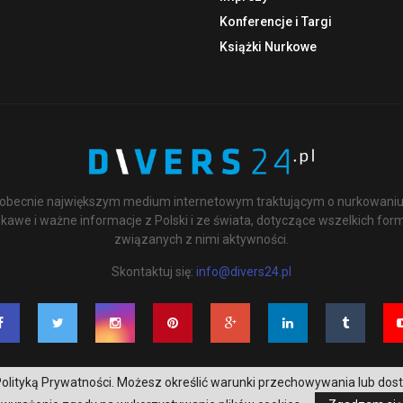
Konferencje i Targi
Książki Nurkowe
st obecnie największym medium internetowym traktującym o nurkowaniu 
kawe i ważne informacje z Polski i ze świata, dotyczące wszelkich for
związanych z nimi aktywności.
Skontaktuj się:
info@divers24.pl
 z Polityką Prywatności. Możesz określić warunki przechowywania lub dos