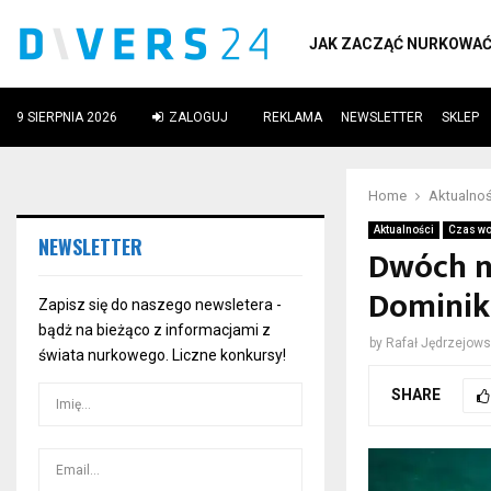
JAK ZACZĄĆ NURKOWA
9 SIERPNIA 2026
ZALOGUJ
REKLAMA
NEWSLETTER
SKLEP
ube
Home
Aktualnoś
Aktualności
Czas wo
NEWSLETTER
Dwóch n
Dominik
Zapisz się do naszego newsletera -
bądż na bieżąco z informacjami z
by
Rafał Jędrzejows
świata nurkowego. Liczne konkursy!
SHARE