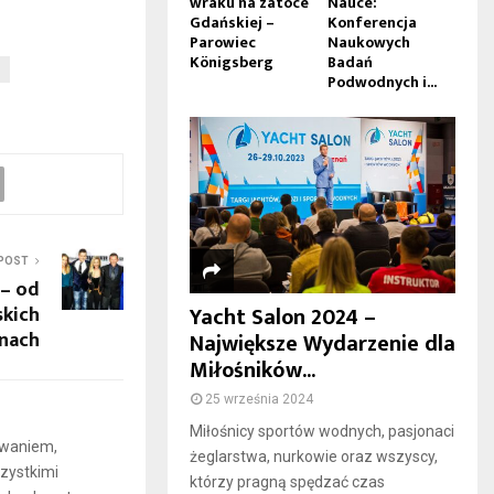
wraku na zatoce
Nauce:
Gdańskiej –
Konferencja
Parowiec
Naukowych
Königsberg
Badań
Podwodnych i...
POST
 – od
skich
Yacht Salon 2024 –
inach
Największe Wydarzenie dla
Miłośników...
25 września 2024
Miłośnicy sportów wodnych, pasjonaci
iwaniem,
żeglarstwa, nurkowie oraz wszyscy,
zystkimi
którzy pragną spędzać czas