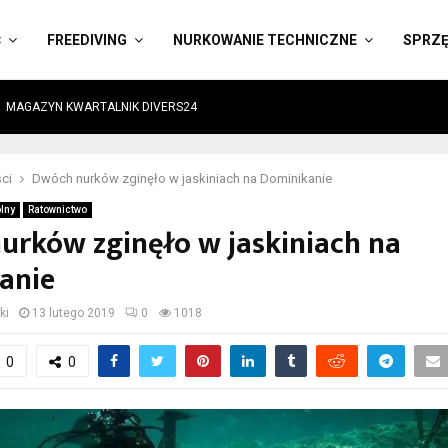
Ć
FREEDIVING
NURKOWANIE TECHNICZNE
SPRZ
MAGAZYN KWARTALNIK DIVERS24
ci
Dwóch nurków zginęło w jaskiniach na Dominikanie
lny
Ratownictwo
urków zginęło w jaskiniach na
anie
ki
13 lutego 2019
0
1018
0
0