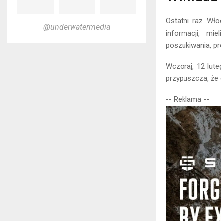
Ostatni raz Wło
@underwatermedia
informacji, mi
poszukiwania, pr
Wczoraj, 12 lut
przypuszcza, że 
-- Reklama --