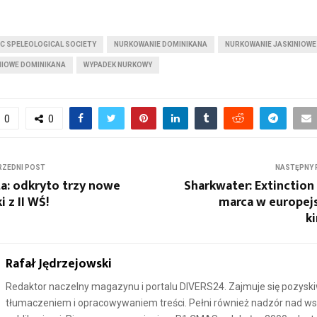
C SPELEOLOGICAL SOCIETY
NURKOWANIE DOMINIKANA
NURKOWANIE JASKINIOWE
NIOWE DOMINIKANA
WYPADEK NURKOWY
0
0
ZEDNI POST
NASTĘPNY 
a: odkryto trzy nowe
Sharkwater: Extinction
i z II WŚ!
marca w europej
k
Rafał Jędrzejowski
Redaktor naczelny magazynu i portalu DIVERS24. Zajmuje się pozysk
tłumaczeniem i opracowywaniem treści. Pełni również nadzór nad ws