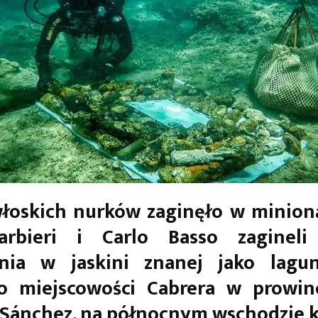
łoskich nurków zaginęło w minioną
arbieri i Carlo Basso zagineli
nia w jaskini znanej jako lagu
ko miejscowości Cabrera w prowinc
 Sánchez, na północnym wschodzie k