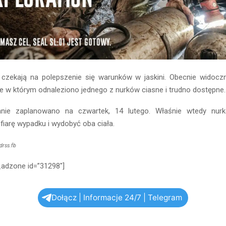
 czekają na polepszenie się warunków w jaskini. Obecnie widocz
ce w którym odnaleziono jednego z nurków ciasne i trudno dostępne.
anie zaplanowano na czwartek, 14 lutego. Właśnie wtedy nurk
fiarę wypadku i wydobyć oba ciała.
drss.fb
_adzone id=”31298″]
Dołącz | Informacje 24/7 | Telegram