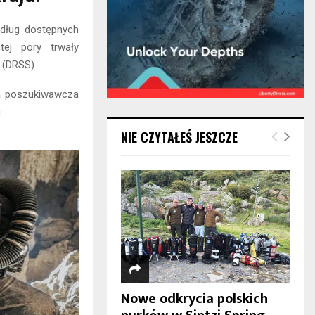
edług dostępnych
tej pory trwały
 (DRSS).
pa poszukiwawcza
.
NIE CZYTAŁEŚ JESZCZE
Nowe odkrycia polskich