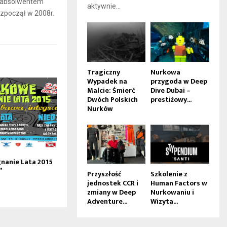
t absolwentem
aktywnie...
ozpoczął w 2008r.
Tragiczny
Nurkowa
Wypadek na
przygoda w Deep
Malcie: Śmierć
Dive Dubai –
Dwóch Polskich
prestiżowy...
Nurków
nanie Lata 2015
”
Przyszłość
Szkolenie z
jednostek CCR i
Human Factors w
zmiany w Deep
Nurkowaniu i
Adventure...
Wizyta...