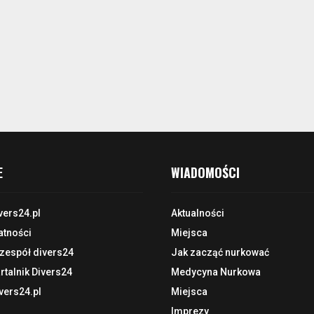
E
WIADOMOŚCI
vers24.pl
Aktualności
atności
Miejsca
 zespół divers24
Jak zacząć nurkować
talnik Divers24
Medycyna Nurkowa
vers24.pl
Miejsca
Imprezy