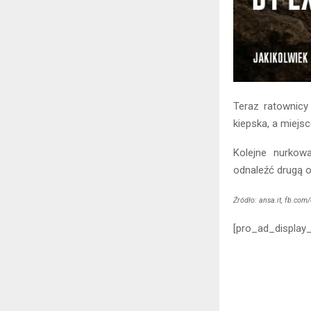
Teraz ratownicy
kiepska, a miejs
Kolejne nurkow
odnaleźć drugą o
Źródło: ansa.it, fb.com/
[pro_ad_display