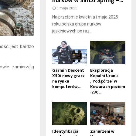
nurków w Sintzi Spring –...
6 maja 2025
Na przełomie kwietnia i maja 2025
roku polska grupa nurków
jaskiniowych po raz...
ność jest bardzo
owie zamierzają
Garmin Descent
Eksploracja
X50i nowy gracz
Kopalni Uranu
na rynku
„Podgórze” w
komputerów...
Kowarach poziom
-230...
Identyfikacja
Zanurzeni w