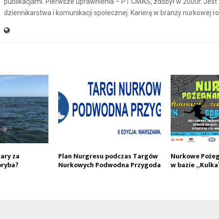
publikacjami. Pierwsze uprawnienia – P1 CMAS, zdobył w 2000r. Jes
dziennikarstwa i komunikacji społecznej. Karierę w branży nurkowej r
ary za
Plan Nurgresu podczas Targów
Nurkowe Pożeg
oryba?
Nurkowych Podwodna Przygoda
w bazie „Kulka