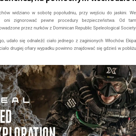
chów widziano w sobotę popołudniu, przy wejściu do jaskini. W
eli oni zignorować pewne procedury bezpieczeństwa. Od tam
owadzone przez nurków z Dominican Republic Speleological Society
ego, udało się odnaleźć ciało jednego z zaginionych Włochów. Eki
ciało drugiej ofiary wypadku powinno znajdować się gdzieś w pobliżu