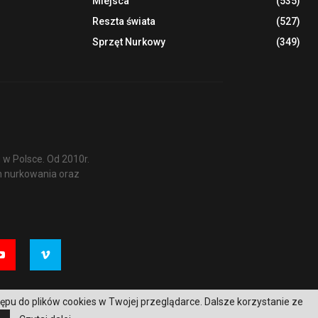
Miejsca
(535)
Reszta świata
(527)
Sprzęt Nurkowy
(349)
w Polsce. Od 2010r.
m nurkowania oraz
tępu do plików cookies w Twojej przeglądarce. Dalsze korzystanie ze