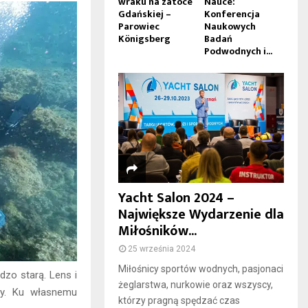
wraku na zatoce
Nauce:
Gdańskiej –
Konferencja
Parowiec
Naukowych
Königsberg
Badań
Podwodnych i...
Yacht Salon 2024 –
Największe Wydarzenie dla
Miłośników...
25 września 2024
Miłośnicy sportów wodnych, pasjonaci
dzo starą. Lens i
żeglarstwa, nurkowie oraz wszyscy,
cy. Ku własnemu
którzy pragną spędzać czas