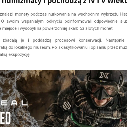
 numizmaty i pochodzą z IV i V wieku
znaleźli monety podczas nurkowania na wschodnim wybrzeżu His
e. O swoim wspaniałym odkryciu poinformowali odpowiednie służ
 miejsce i wydobyli na powierzchnię skarb 53 złotych monet.
i zbadają je i poddadzą procesowi konserwacji. Następnie
rafią do lokalnego muzeum. Po sklasyfikowaniu i opisaniu przez mu
lną ekspozycję.