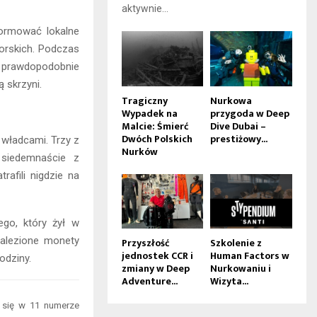
aktywnie...
formować lokalne
orskich. Podczas
, prawdopodobnie
 skrzyni.
Tragiczny
Nurkowa
Wypadek na
przygoda w Deep
Malcie: Śmierć
Dive Dubai –
Dwóch Polskich
prestiżowy...
 władcami. Trzy z
Nurków
 siedemnaście z
afili nigdzie na
go, który żył w
nalezione monety
Przyszłość
Szkolenie z
jednostek CCR i
Human Factors w
odziny.
zmiany w Deep
Nurkowaniu i
Adventure...
Wizyta...
y się w 11 numerze