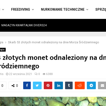
Ć
FREEDIVING
NURKOWANIE TECHNICZNE
SPRZ
MAGAZYN KWARTALNIK DIVERS24
gia
Skarb 53 złotych monet odnaleziony na dnie Morza Śródziemnego
ogia
3 złotych monet odnaleziony na dn
ródziemnego
tis
22 września 2021
0
6388
0
0