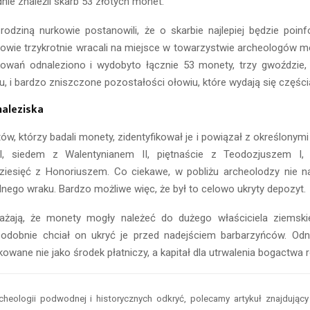
nie znaleźli skarb 53 złotych monet.
odziną nurkowie postanowili, że o skarbie najlepiej będzie poin
nowie trzykrotnie wracali na miejsce w towarzystwie archeologów m
kowań odnaleziono i wydobyto łącznie 53 monety, trzy gwoździe
, i bardzo zniszczone pozostałości ołowiu, które wydają się częścią
naleziska
tów, którzy badali monety, zidentyfikował je i powiązał z określonymi
I, siedem z Walentynianem II, piętnaście z Teodozjuszem I,
ziesięć z Honoriuszem. Co ciekawe, w pobliżu archeolodzy nie natr
nego wraku. Bardzo możliwe więc, że był to celowo ukryty depozyt.
ażają, że monety mogły należeć do dużego właściciela ziemskie
podobnie chciał on ukryć je przed nadejściem barbarzyńców. Od
kowane nie jako środek płatniczy, a kapitał dla utrwalenia bogactwa r
cheologii podwodnej i historycznych odkryć, polecamy artykuł znajdując