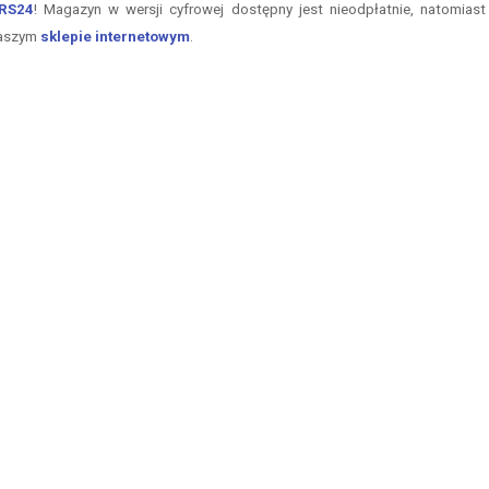
ERS24
! Magazyn w wersji cyfrowej dostępny jest nieodpłatnie, natomias
naszym
sklepie internetowym
.