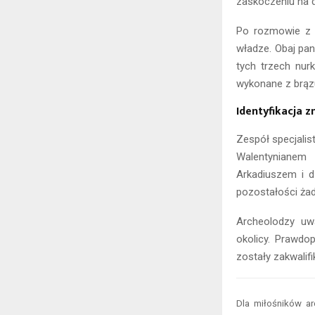
zaskoczeniu na d
Po rozmowie z r
władze. Obaj pa
tych trzech nur
wykonane z brązu
Identyfikacja z
Zespół specjalis
Walentynianem 
Arkadiuszem i d
pozostałości żad
Archeolodzy uw
okolicy. Prawdo
zostały zakwalifi
Dla miłośników ar