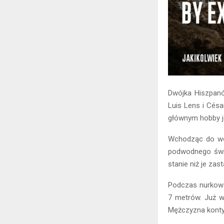
Dwójka Hiszpanów
Luis Lens i Cés
głównym hobby je
Wchodząc do wod
podwodnego świa
stanie niż je za
Podczas nurkowan
7 metrów. Już w
Mężczyzna konty