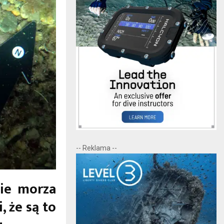
-- Reklama --
ie morza
, że są to