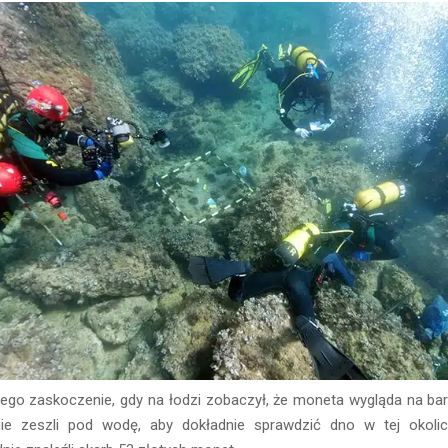
 jego zaskoczenie, gdy na łodzi zobaczył, że moneta wygląda na bar
e zeszli pod wodę, aby dokładnie sprawdzić dno w tej okoli