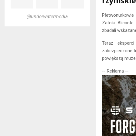
rzymskie
Płetwonurkowie 
@underwatermedia
Zatoki Alicant
zbadali wskazane
Teraz eksperc
zabezpieczone t
powiększą muzea
-- Reklama --