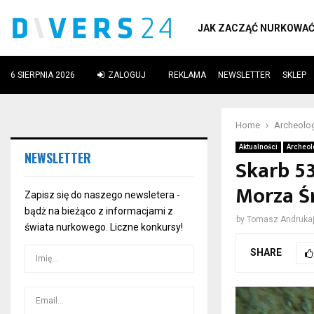
JAK ZACZĄĆ NURKOWA
6 SIERPNIA 2026
ZALOGUJ
REKLAMA
NEWSLETTER
SKLEP
ube
Home
Archeolo
Aktualności
Archeol
NEWSLETTER
Skarb 5
Morza Ś
Zapisz się do naszego newsletera -
bądż na bieżąco z informacjami z
by
Tomasz Andrukaj
świata nurkowego. Liczne konkursy!
SHARE