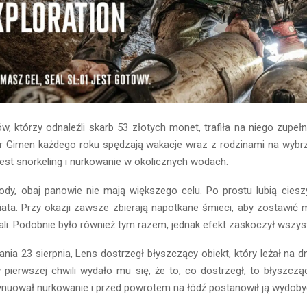
, którzy odnaleźli skarb 53 złotych monet, trafiła na niego zupe
ar Gimen każdego roku spędzają wakacje wraz z rodzinami na wybrze
st snorkeling i nurkowanie w okolicznych wodach.
y, obaj panowie nie mają większego celu. Po prostu lubią cies
ta. Przy okazji zawsze zbierają napotkane śmieci, aby zostawić
stali. Podobnie było również tym razem, jednak efekt zaskoczył wszys
ia 23 sierpnia, Lens dostrzegł błyszczący obiekt, który leżał na d
 pierwszej chwili wydało mu się, że to, co dostrzegł, to błyszczą
nuował nurkowanie i przed powrotem na łódź postanowił ją wydoby