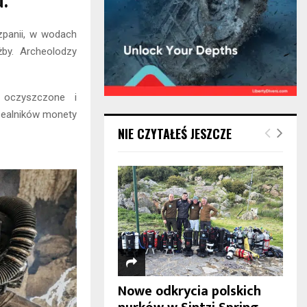
.
zpanii, w wodach
by. Archeolodzy
 oczyszczone i
zealników monety
NIE CZYTAŁEŚ JESZCZE
Nowe odkrycia polskich