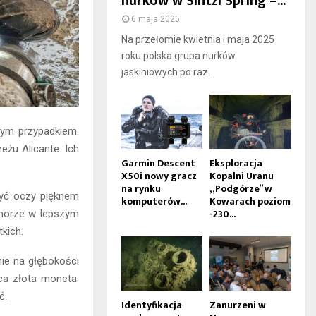
nurków w Sintzi Spring –...
6 maja 2025
Na przełomie kwietnia i maja 2025
roku polska grupa nurków
jaskiniowych po raz...
łnym przypadkiem.
żu Alicante. Ich
Garmin Descent
Eksploracja
X50i nowy gracz
Kopalni Uranu
na rynku
„Podgórze” w
zyć oczy pięknem
komputerów...
Kowarach poziom
-230...
 morze w lepszym
tkich.
nie na głębokości
ca złota moneta.
ć.
Identyfikacja
Zanurzeni w