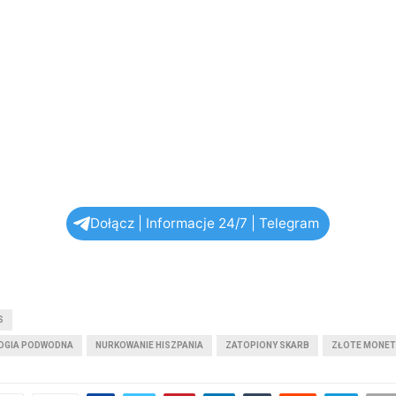
Dołącz | Informacje 24/7 | Telegram
S
OGIA PODWODNA
NURKOWANIE HISZPANIA
ZATOPIONY SKARB
ZŁOTE MONET