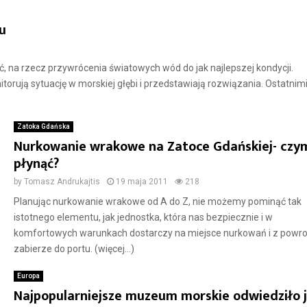
u
, na rzecz przywrócenia światowych wód do jak najlepszej kondycji.
torują sytuację w morskiej głębi i przedstawiają rozwiązania. Ostatnim
Zatoka Gdańska
Nurkowanie wrakowe na Zatoce Gdańskiej- czy
płynąć?
by
Tomasz Andrukajtis
19 maja 2011
218
Planując nurkowanie wrakowe od A do Z, nie możemy pominąć tak
istotnego elementu, jak jednostka, która nas bezpiecznie i w
komfortowych warunkach dostarczy na miejsce nurkowań i z powr
zabierze do portu. (więcej…)
Europa
Najpopularniejsze muzeum morskie odwiedziło j