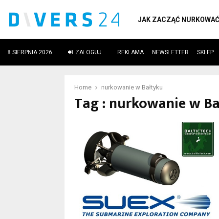
JAK ZACZĄĆ NURKOWA
8 SIERPNIA 2026
ZALOGUJ
REKLAMA
NEWSLETTER
SKLEP
ube
Home
nurkowanie w Bałtyku
Tag : nurkowanie w B