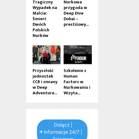
Tragiczny
Nurkowa
Wypadek na
przygoda w
Malcie:
Deep Dive
Śmierć
Dubai –
Dwóch
prestiżowy...
Polskich
Nurków
Przyszłość
Szkolenie z
jednostek
Human
CCR i zmiany
Factors w
w Deep
Nurkowaniu i
Adventure...
Wizyta...
Dołącz |
Informacje 24/7 |