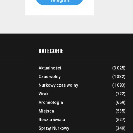
Telegram
KATEGORIE
Aktualności
(3 025)
Czas wolny
(1 332)
Nurkowy czas wolny
(1 083)
Wraki
(722)
Archeologia
(659)
Miejsca
(535)
Reszta świata
(527)
Sprzęt Nurkowy
(349)