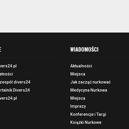
E
WIADOMOŚCI
vers24.pl
Aktualności
atności
Miejsca
 zespół divers24
Jak zacząć nurkować
talnik Divers24
Medycyna Nurkowa
vers24.pl
Miejsca
Imprezy
Konferencje i Targi
Książki Nurkowe