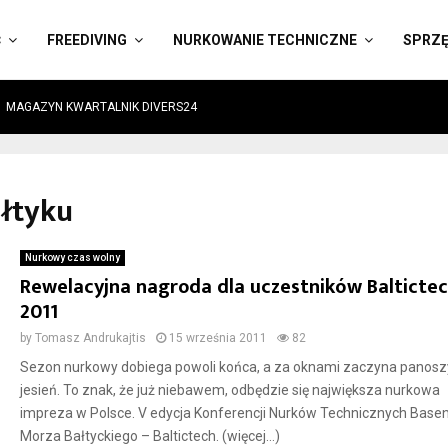
Ć
FREEDIVING
NURKOWANIE TECHNICZNE
SPRZ
MAGAZYN KWARTALNIK DIVERS24
ałtyku
Nurkowy czas wolny
Rewelacyjna nagroda dla uczestników Balticte
2011
by
Tomasz Andrukajtis
15 września 2011
82
Sezon nurkowy dobiega powoli końca, a za oknami zaczyna panoszy
jesień. To znak, że już niebawem, odbędzie się największa nurkowa
impreza w Polsce. V edycja Konferencji Nurków Technicznych Base
Morza Bałtyckiego – Baltictech. (więcej…)