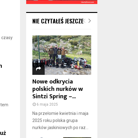
NIE CZYTAŁEŚ JESZCZE
i czasy
m
Nowe odkrycia
polskich nurków w
Sintzi Spring –...
6 maja 2025
otem
Na przełomie kwietnia i maja
2025 roku polska grupa
nurków jaskiniowych po raz...
uż