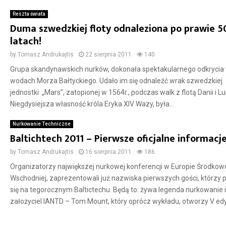
Reszta świata
Duma szwedzkiej floty odnaleziona po prawie 5
latach!
by
Tomasz Andrukajtis
22 sierpnia 2011
140
Grupa skandynawskich nurków, dokonała spektakularnego odkrycia
wodach Morza Bałtyckiego. Udało im się odnaleźć wrak szwedzkiej
jednostki „Mars”, zatopionej w 1564r., podczas walk z flotą Danii i Lu
Niegdysiejsza własność króla Eryka XIV Wazy, była...
Nurkowanie Techniczne
Baltichtech 2011 – Pierwsze oficjalne informacj
by
Tomasz Andrukajtis
16 sierpnia 2011
186
Organizatorzy największej nurkowej konferencji w Europie Środkow
Wschodniej, zaprezentowali już nazwiska pierwszych gości, którzy 
się na tegorocznym Baltictechu. Będą to: żywa legenda nurkowanie i
założyciel IANTD – Tom Mount, który oprócz wykładu, otworzy V edyc