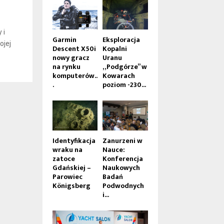
 i
Garmin
Eksploracja
ojej
Descent X50i
Kopalni
nowy gracz
Uranu
na rynku
„Podgórze” w
komputerów..
Kowarach
.
poziom -230...
Identyfikacja
Zanurzeni w
wraku na
Nauce:
zatoce
Konferencja
Gdańskiej –
Naukowych
Parowiec
Badań
Königsberg
Podwodnych
i...