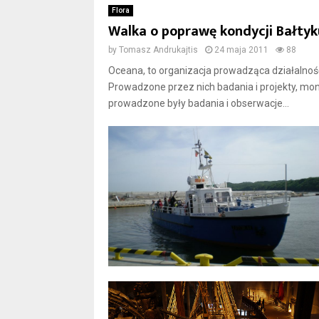
Flora
Walka o poprawę kondycji Bałtyk
by
Tomasz Andrukajtis
24 maja 2011
88
Oceana, to organizacja prowadząca działalność
Prowadzone przez nich badania i projekty, moni
prowadzone były badania i obserwacje...