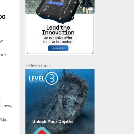
00
 w
beki.
-- Reklama --
e
o-
pojawią
ję...