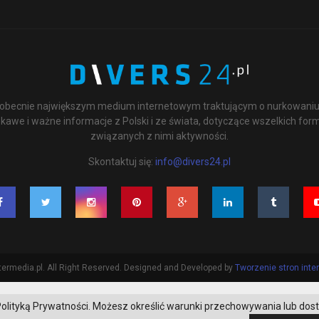
st obecnie największym medium internetowym traktującym o nurkowaniu 
kawe i ważne informacje z Polski i ze świata, dotyczące wszelkich for
związanych z nimi aktywności.
Skontaktuj się:
info@divers24.pl
ermedia.pl. All Right Reserved. Designed and Developed by
Tworzenie stron int
 z Polityką Prywatności. Możesz określić warunki przechowywania lub dos