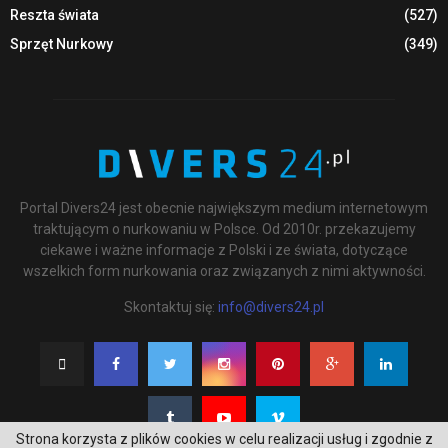
Reszta świata
(527)
Sprzęt Nurkowy
(349)
Portal Divers24 jest obecnie największym medium internetowym
traktującym o nurkowaniu w Polsce. Od 2010r. przekazujemy
ciekawe i ważne informacje z Polski i ze świata, dotyczące
wszelkich form nurkowania oraz związanych z nimi aktywności.
Skontaktuj się:
info@divers24.pl
Strona korzysta z plików cookies w celu realizacji usług i zgodnie z