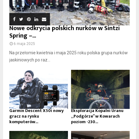
Nowe odkrycia polskich nurków w Sintzi
Spring –...
6 maja 2025
Na przełomie kwietnia i maja 2025 roku polska grupa nurków
jaskiniowych po raz...
Garmin Descent X50i nowy
Eksploracja Kopalni Uranu
gracz na rynku
„Podgórze” w Kowarach
komputerów...
poziom -230...