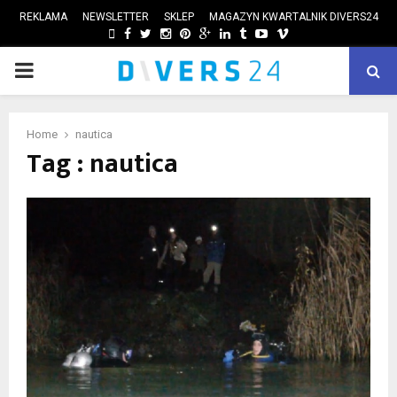
REKLAMA
NEWSLETTER
SKLEP
MAGAZYN KWARTALNIK DIVERS24
FACEBOOK
TWITTER
INSTAGRAM
PINTEREST
GOOGLE
LINKEDIN
TUMBLR
YOUTUBE
VIMEO
PRIMARY
ube
MENU
Home
nautica
Tag : nautica