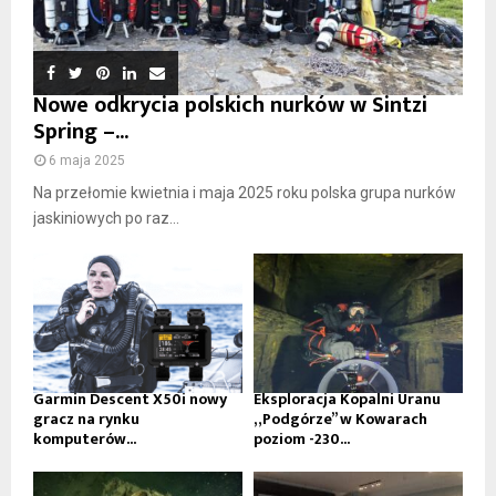
Nowe odkrycia polskich nurków w Sintzi
Spring –...
6 maja 2025
Na przełomie kwietnia i maja 2025 roku polska grupa nurków
jaskiniowych po raz...
Garmin Descent X50i nowy
Eksploracja Kopalni Uranu
gracz na rynku
„Podgórze” w Kowarach
komputerów...
poziom -230...