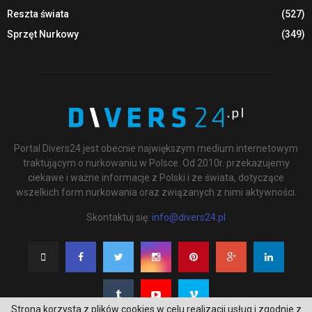
Reszta świata
(527)
Sprzęt Nurkowy
(349)
Portal Divers24 jest obecnie największym medium internetowym
traktującym o nurkowaniu w Polsce. Od 2010r. przekazujemy
ciekawe i ważne informacje z Polski i ze świata, dotyczące
wszelkich form nurkowania oraz związanych z nimi aktywności.
Skontaktuj się:
info@divers24.pl
Strona korzysta z plików cookies w celu realizacji usług i zgodnie z