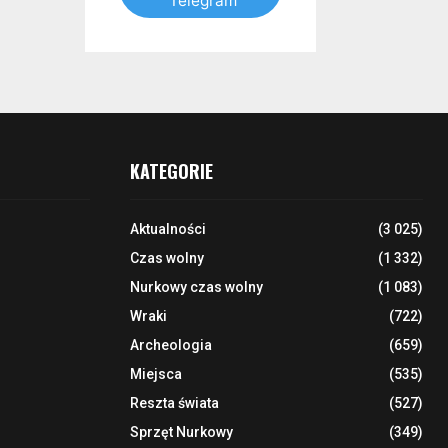
Telegram
KATEGORIE
Aktualności
(3 025)
Czas wolny
(1 332)
Nurkowy czas wolny
(1 083)
Wraki
(722)
Archeologia
(659)
Miejsca
(535)
Reszta świata
(527)
Sprzęt Nurkowy
(349)