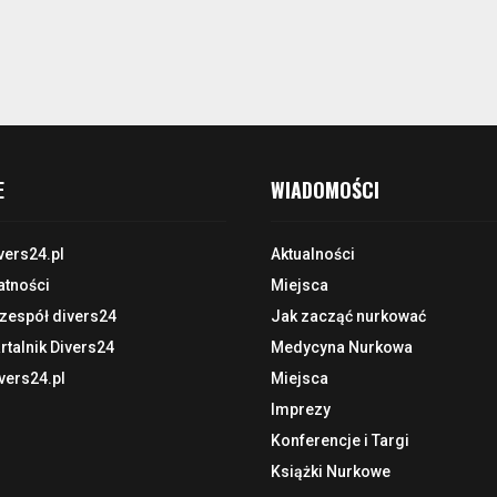
E
WIADOMOŚCI
vers24.pl
Aktualności
atności
Miejsca
 zespół divers24
Jak zacząć nurkować
talnik Divers24
Medycyna Nurkowa
vers24.pl
Miejsca
Imprezy
Konferencje i Targi
Książki Nurkowe