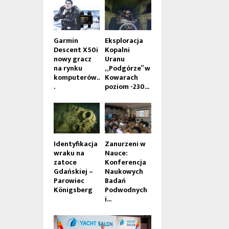
Garmin
Eksploracja
Descent X50i
Kopalni
nowy gracz
Uranu
na rynku
„Podgórze” w
komputerów..
Kowarach
.
poziom -230...
Identyfikacja
Zanurzeni w
wraku na
Nauce:
zatoce
Konferencja
Gdańskiej –
Naukowych
Parowiec
Badań
Königsberg
Podwodnych
i...