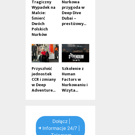
Tragiczny
Nurkowa
Wypadek na
przygoda w
Malcie:
Deep Dive
Śmierć
Dubai –
Dwóch
prestiżowy...
Polskich
Nurków
Przyszłość
Szkolenie z
jednostek
Human
CCR i zmiany
Factors w
w Deep
Nurkowaniu i
Adventure...
Wizyta...
Dołącz |
Informacje 24/7 |