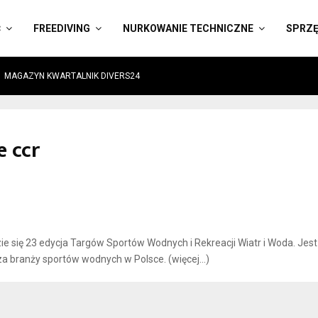
Ć
FREEDIVING
NURKOWANIE TECHNICZNE
SPRZ
MAGAZYN KWARTALNIK DIVERS24
 ccr
 się 23 edycja Targów Sportów Wodnych i Rekreacji Wiatr i Woda. Jest
za branży sportów wodnych w Polsce. (więcej…)