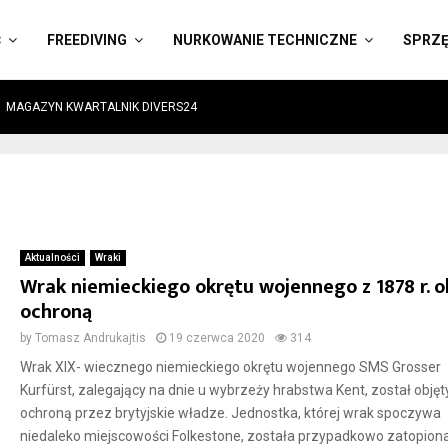
Ć
FREEDIVING
NURKOWANIE TECHNICZNE
SPRZ
MAGAZYN KWARTALNIK DIVERS24
Aktualności
Wraki
Wrak niemieckiego okrętu wojennego z 1878 r. o
ochroną
by
Tomasz Andrukajtis
19 czerwca 2020
314
Wrak XIX- wiecznego niemieckiego okrętu wojennego SMS Grosser
Kurfürst, zalegający na dnie u wybrzeży hrabstwa Kent, został objęt
ochroną przez brytyjskie władze. Jednostka, której wrak spoczywa
niedaleko miejscowości Folkestone, została przypadkowo zatopion