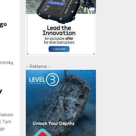
ego
 morską
-- Reklama --
y
tałości
j. Tym
ego