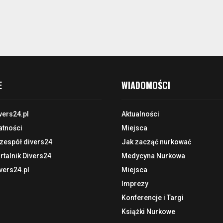
E
WIADOMOŚCI
vers24.pl
Aktualności
atności
Miejsca
 zespół divers24
Jak zacząć nurkować
talnik Divers24
Medycyna Nurkowa
vers24.pl
Miejsca
Imprezy
Konferencje i Targi
Książki Nurkowe