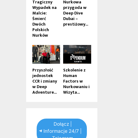
Tragiczny
Nurkowa
Wypadek na
przygoda w
Malcie:
Deep Dive
Śmierć
Dubai –
Dwóch
prestiżowy...
Polskich
Nurków
Przyszłość
Szkolenie z
jednostek
Human
CCR i zmiany
Factors w
w Deep
Nurkowaniu i
Adventure...
Wizyta...
Dołącz |
Informacje 24/7 |