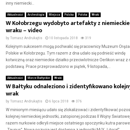
inny niemiecki...
Aktualności
Archeologia
Miejsca
Polska
Polska
Wraki
W Kołobrzegu wydobyto artefakty z niemiecki
wraku – video
by
Tomasz Andrukajtis
10 listopada 2018
319
Kolejnym sukcesem mogą pochwalić się pracownicy Muzeum Oręża
Polskie w Kołobrzegu. Tym razem z dna udało się podnieść windę
kotwiczną oraz niemieckie działko przeciwlotnicze Oerlikon wraz z
podstawą. Prace przeprowadzono w piątek, 9 listopada,...
Aktualności
Morze Bałtyckie
Wraki
W Bałtyku odnaleziono i zidentyfikowano kolejn
wrak
by
Tomasz Andrukajtis
6 lipca 2018
376
W minionym miesiącu udało się zlokalizować i zidentyfikować pozos
kolejnej niemieckiej jednostki, zatopionej podczas II Wojny Światowe
razem nurkowie odkryli miejsce ostatniego spoczynku kutra parow
„Taunus”. Nowa pozycja jest dostępna z jednostki M/Y „Litoral”....