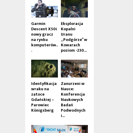
Garmin
Eksploracja
Descent X50i
Kopalni
nowy gracz
Uranu
na rynku
„Podgórze” w
komputerów..
Kowarach
.
poziom -230...
Identyfikacja
Zanurzeni w
wraku na
Nauce:
zatoce
Konferencja
Gdańskiej –
Naukowych
Parowiec
Badań
Königsberg
Podwodnych
i...