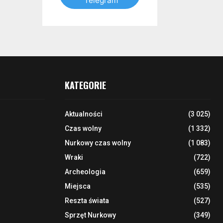
Telegram
KATEGORIE
Aktualności
(3 025)
Czas wolny
(1 332)
Nurkowy czas wolny
(1 083)
Wraki
(722)
Archeologia
(659)
Miejsca
(535)
Reszta świata
(527)
Sprzęt Nurkowy
(349)