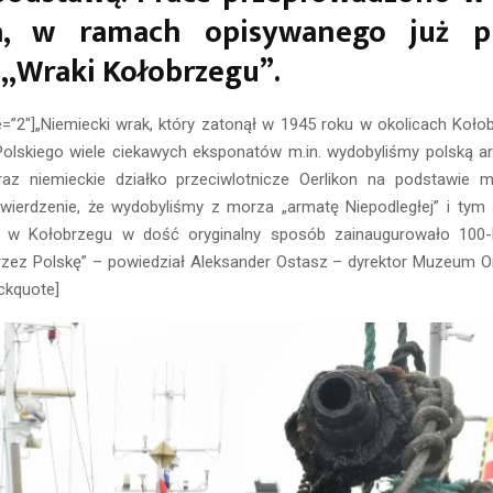
da, w ramach opisywanego już p
 „Wraki Kołobrzegu”.
e=”2″]„Niemiecki wrak, który zatonął w 1945 roku w okolicach Koł
lskiego wiele ciekawych eksponatów m.in. wydobyliśmy polską a
az niemieckie działko przeciwlotnicze Oerlikon na podstawie 
twierdzenie, że wydobyliśmy z morza „armatę Niepodległej” i 
o w Kołobrzegu w dość oryginalny sposób zainaugurowało 100-l
przez Polskę” – powiedział Aleksander Ostasz – dyrektor Muzeum O
ckquote]