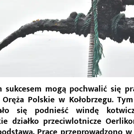
m sukcesem mogą pochwalić się pr
Oręża Polskie w Kołobrzegu. Tym
ło się podnieść windę kotwic
ie działko przeciwlotnicze Oerlik
odstawą. Prace przeprowadzono w 