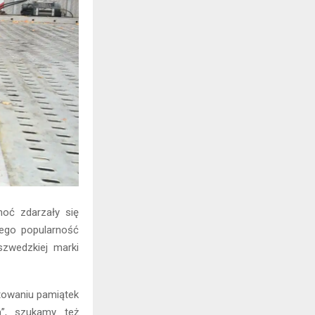
hoć zdarzały się
Jego popularność
zwedzkiej marki
atowaniu pamiątek
ą”, szukamy też