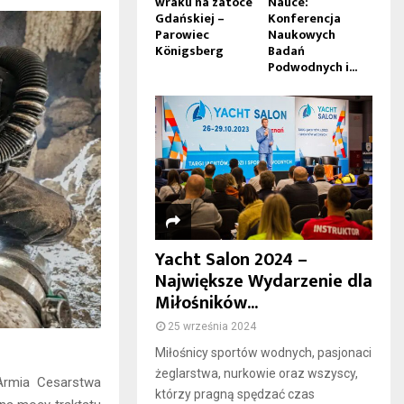
wraku na zatoce
Nauce:
Gdańskiej –
Konferencja
Parowiec
Naukowych
Königsberg
Badań
Podwodnych i...
Yacht Salon 2024 –
Największe Wydarzenie dla
Miłośników...
25 września 2024
Miłośnicy sportów wodnych, pasjonaci
żeglarstwa, nurkowie oraz wszyscy,
 Armia Cesarstwa
którzy pragną spędzać czas