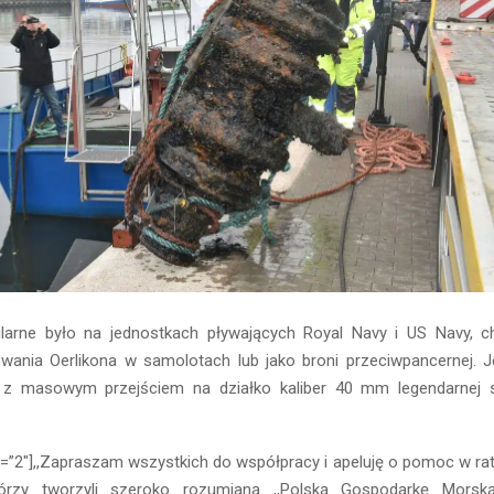
ularne było na jednostkach pływających Royal Navy i US Navy, c
wania Oerlikona w samolotach lub jako broni przeciwpancernej. 
o z masowym przejściem na działko kaliber 40 mm legendarnej s
e=”2″],,Zapraszam wszystkich do współpracy i apeluję o pomoc w r
tórzy tworzyli szeroko rozumianą ,,Polską Gospodarkę Morsk