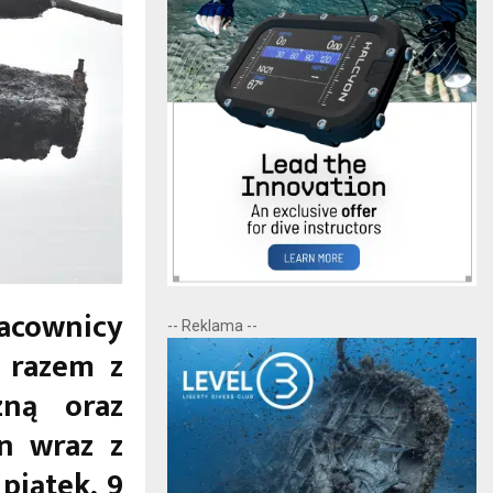
acownicy
-- Reklama --
 razem z
zną oraz
on wraz z
piątek, 9