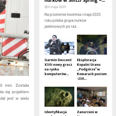
nurków w Sintzi Spring –...
6 maja 2025
Na przełomie kwietnia i maja 2025
roku polska grupa nurków
jaskiniowych po raz...
Garmin Descent
Eksploracja
X50i nowy gracz
Kopalni Uranu
na rynku
„Podgórze” w
komputerów...
Kowarach poziom
-230...
 20 mm. Została
ła się projektem
dal jest w wielu
Identyfikacja
Zanurzeni w