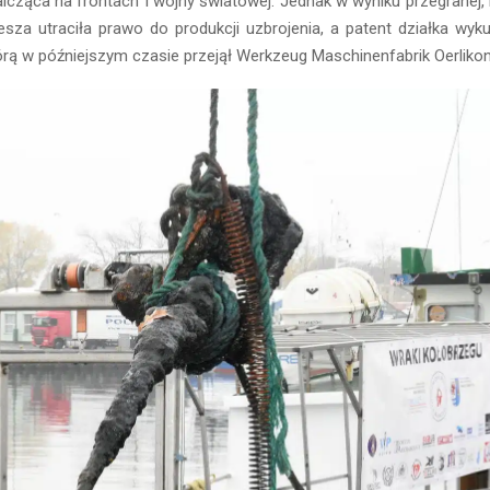
lcząca na frontach I wojny światowej. Jednak w wyniku przegranej,
sza utraciła prawo do produkcji uzbrojenia, a patent działka wyk
rą w późniejszym czasie przejął Werkzeug Maschinenfabrik Oerlikon