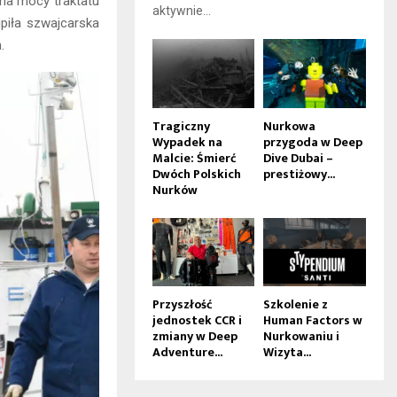
 na mocy traktatu
aktywnie...
upiła szwajcarska
.
Tragiczny
Nurkowa
Wypadek na
przygoda w Deep
Malcie: Śmierć
Dive Dubai –
Dwóch Polskich
prestiżowy...
Nurków
Przyszłość
Szkolenie z
jednostek CCR i
Human Factors w
zmiany w Deep
Nurkowaniu i
Adventure...
Wizyta...