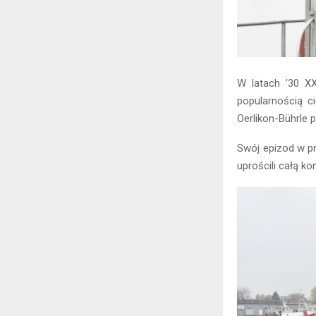
W latach ’30 XX
popularnością c
Oerlikon-Bührle p
Swój epizod w pr
uprościli całą k