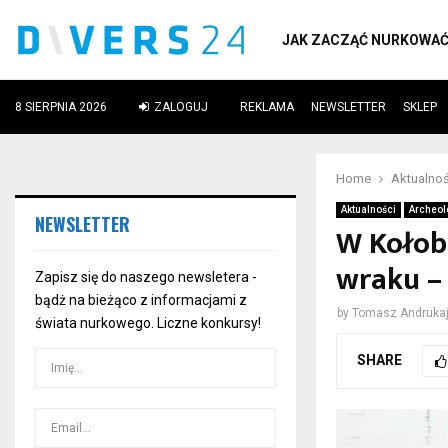
JAK ZACZĄĆ NURKOWA
8 SIERPNIA 2026
ZALOGUJ
REKLAMA
NEWSLETTER
SKLEP
ube
Home
Aktualnoś
Aktualności
Archeol
NEWSLETTER
W Kołob
wraku –
Zapisz się do naszego newsletera -
bądż na bieżąco z informacjami z
by
Tomasz Andrukaj
świata nurkowego. Liczne konkursy!
SHARE