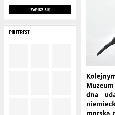
PINTEREST
Kolejny
Muzeum 
dna uda
niemieck
morską p