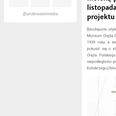
listopa
projektu
@underwatermedia
[blockquote styl
Muzeum Oręża Po
1939 roku a ter
pokusić się o s
Oręża Polskieg
niepodległości 
Kołobrzegu.[/blo