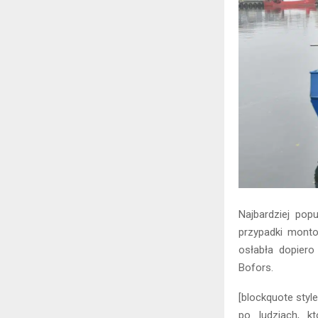
Najbardziej pop
przypadki monto
osłabła dopier
Bofors.
[blockquote styl
po ludziach, k