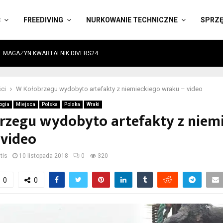
Ć
FREEDIVING
NURKOWANIE TECHNICZNE
SPRZ
MAGAZYN KWARTALNIK DIVERS24
ci
W Kołobrzegu wydobyto artefakty z niemieckiego wraku – video
ogia
Miejsca
Polska
Polska
Wraki
rzegu wydobyto artefakty z niem
 video
tis
10 listopada 2018
0
320
0
0