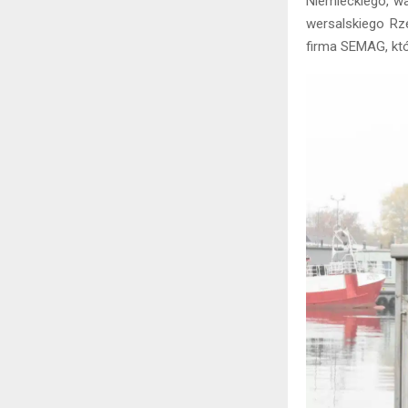
Niemieckiego, wa
wersalskiego Rze
firma SEMAG, któ