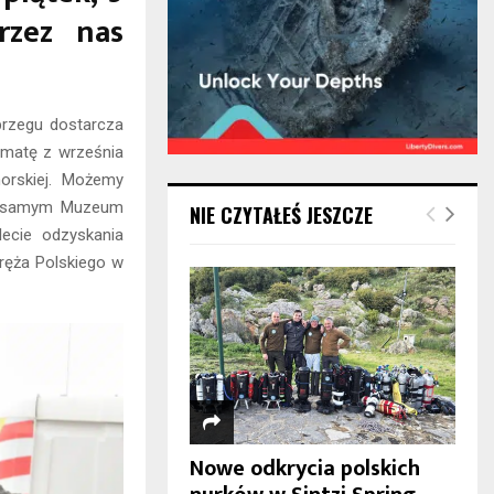
rzez nas
obrzegu dostarcza
rmatę z września
morskiej. Możemy
tym samym Muzeum
NIE CZYTAŁEŚ JESZCZE
ecie odzyskania
ręża Polskiego w
Nowe odkrycia polskich