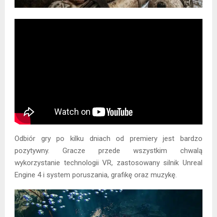
Odbiór gry po kilku dniach od premiery jest bardzo
pozytywny. Gracze przede wszystkim chwalą
wykorzystanie technologii VR, zastosowany silnik Unreal
Engine 4 i system poruszania, grafikę oraz muzykę.