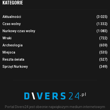
KATEGORIE
Aktualności
(3 025)
Czas wolny
(1 332)
Nurkowy czas wolny
(1 083)
Wraki
(722)
Archeologia
(659)
Miejsca
(535)
Reszta świata
(527)
Sprzęt Nurkowy
(349)
Portal Divers24 jest obecnie największym medium internetowym