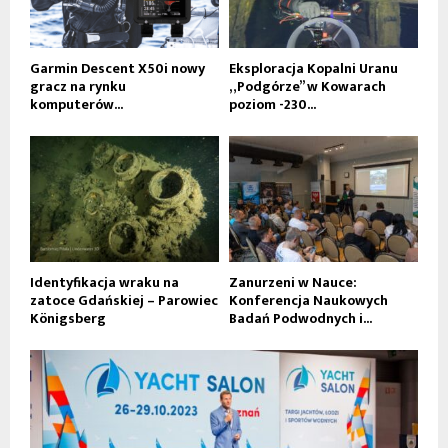
Garmin Descent X50i nowy
Eksploracja Kopalni Uranu
gracz na rynku
„Podgórze” w Kowarach
komputerów...
poziom -230...
Identyfikacja wraku na
Zanurzeni w Nauce:
zatoce Gdańskiej – Parowiec
Konferencja Naukowych
Königsberg
Badań Podwodnych i...