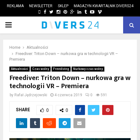
REKLAMA
NEWSLETTER
SKLEP
MAGAZYN KWARTALNIK DIVERS24
FACEBOOK
TWITTER
INSTAGRAM
PINTEREST
GOOGLE
LINKEDIN
TUMBLR
YOUTUBE
VIMEO
PRIMARY
ube
MENU
Home
Aktualności
Freediver: Triton Down – nurkowa gra w technologii VR –
Premiera
Aktualności
Czas wolny
Freediving
Nurkowy czas wolny
Freediver: Triton Down – nurkowa gra w
technologii VR – Premiera
by
Rafał Jędrzejowski
4 czerwca 2019
0
591
SHARE
0
0