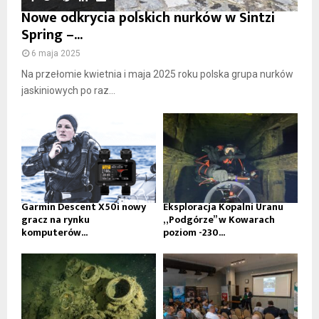
Nowe odkrycia polskich nurków w Sintzi
Spring –...
6 maja 2025
Na przełomie kwietnia i maja 2025 roku polska grupa nurków
jaskiniowych po raz...
Garmin Descent X50i nowy
Eksploracja Kopalni Uranu
gracz na rynku
„Podgórze” w Kowarach
komputerów...
poziom -230...