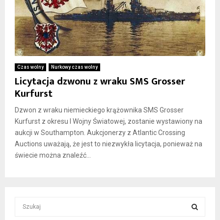
Czas wolny
Nurkowy czas wolny
Licytacja dzwonu z wraku SMS Grosser
Kurfurst
Dzwon z wraku niemieckiego krążownika SMS Grosser
Kurfurst z okresu I Wojny Światowej, zostanie wystawiony na
aukcji w Southampton. Aukcjonerzy z Atlantic Crossing
Auctions uważają, że jest to niezwykła licytacja, ponieważ na
świecie można znaleźć...
S
e