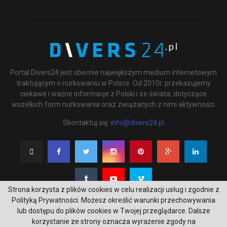
Portal Divers24 jest obecnie największym medium internetowym
traktującym o nurkowaniu w Polsce. Od 2010r. przekazujemy
ciekawe i ważne informacje z Polski i ze świata, dotyczące
wszelkich form nurkowania oraz związanych z nimi aktywności.
Skontaktuj się:
info@divers24.pl
Strona korzysta z plików cookies w celu realizacji usług i zgodnie z
Polityką Prywatności. Możesz określić warunki przechowywania
lub dostępu do plików cookies w Twojej przeglądarce. Dalsze
korzystanie ze strony oznacza wyrażenie zgody na
@2020 - underwatermedia.pl. All Right Reserved. Designed and Developed by