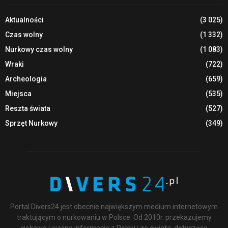
Aktualności
(3 025)
Czas wolny
(1 332)
Nurkowy czas wolny
(1 083)
Wraki
(722)
Archeologia
(659)
Miejsca
(535)
Reszta świata
(527)
Sprzęt Nurkowy
(349)
Portal Divers24 jest obecnie największym medium internetowym
traktującym o nurkowaniu w Polsce. Od 2010r. przekazujemy
ciekawe i ważne informacje z Polski i ze świata, dotyczące