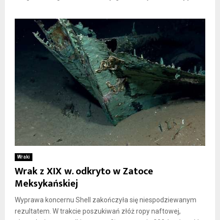
Wraki
Wrak z XIX w. odkryto w Zatoce
Meksykańskiej
Wyprawa koncernu Shell zakończyła się niespodziewanym
rezultatem. W trakcie poszukiwań złóż ropy naftowej,