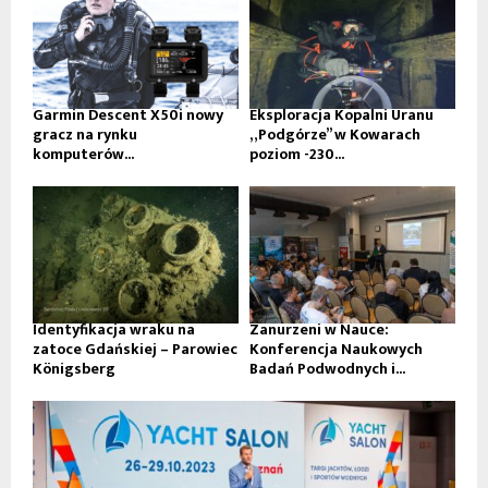
Garmin Descent X50i nowy
Eksploracja Kopalni Uranu
gracz na rynku
„Podgórze” w Kowarach
komputerów...
poziom -230...
Identyfikacja wraku na
Zanurzeni w Nauce:
zatoce Gdańskiej – Parowiec
Konferencja Naukowych
Königsberg
Badań Podwodnych i...