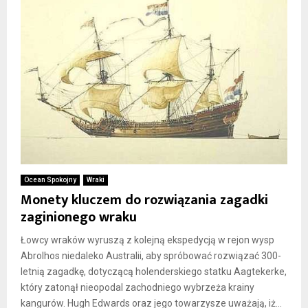
Ocean Spokojny
Wraki
Monety kluczem do rozwiązania zagadki
zaginionego wraku
Łowcy wraków wyruszą z kolejną ekspedycją w rejon wysp
Abrolhos niedaleko Australii, aby spróbować rozwiązać 300-
letnią zagadkę, dotyczącą holenderskiego statku Aagtekerke,
który zatonął nieopodal zachodniego wybrzeża krainy
kangurów. Hugh Edwards oraz jego towarzysze uważają, iż...