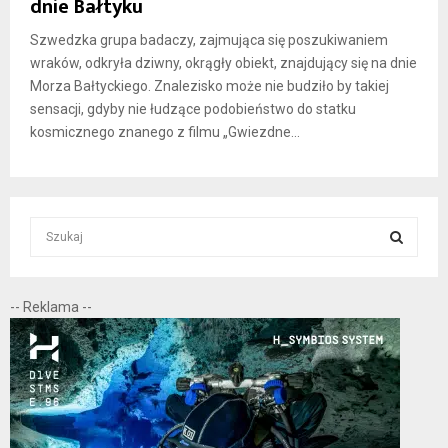
dnie Bałtyku
Szwedzka grupa badaczy, zajmująca się poszukiwaniem
wraków, odkryła dziwny, okrągły obiekt, znajdujący się na dnie
Morza Bałtyckiego. Znalezisko może nie budziło by takiej
sensacji, gdyby nie łudzące podobieństwo do statku
kosmicznego znanego z filmu „Gwiezdne...
S
e
a
S
r
-- Reklama --
c
E
h
f
A
o
r
R
:
C