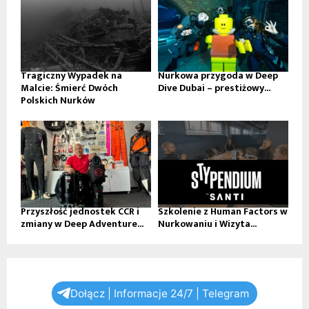
Tragiczny Wypadek na
Nurkowa przygoda w Deep
Malcie: Śmierć Dwóch
Dive Dubai – prestiżowy...
Polskich Nurków
Przyszłość jednostek CCR i
Szkolenie z Human Factors w
zmiany w Deep Adventure...
Nurkowaniu i Wizyta...
Dołącz | Informacje 24/7 | Telegram