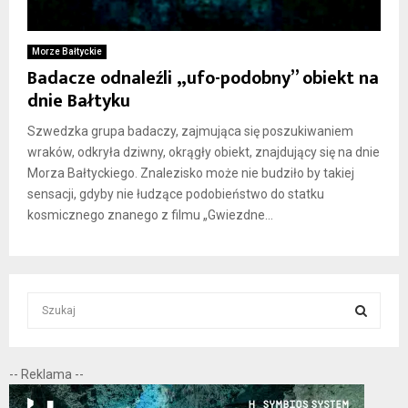
Morze Bałtyckie
Badacze odnaleźli „ufo-podobny” obiekt na
dnie Bałtyku
Szwedzka grupa badaczy, zajmująca się poszukiwaniem
wraków, odkryła dziwny, okrągły obiekt, znajdujący się na dnie
Morza Bałtyckiego. Znalezisko może nie budziło by takiej
sensacji, gdyby nie łudzące podobieństwo do statku
kosmicznego znanego z filmu „Gwiezdne...
S
e
a
S
r
-- Reklama --
c
E
h