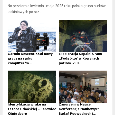
Na przełomie kwietnia i maja 2025 roku polska grupa nurków
jaskiniowych po raz...
Garmin Descent X50i nowy
Eksploracja Kopalni Uranu
gracz na rynku
„Podgórze” w Kowarach
komputerów...
poziom -230...
Identyfikacja wraku na
Zanurzeni w Nauce:
zatoce Gdańskiej – Parowiec
Konferencja Naukowych
Königsberg
Badań Podwodnych i...