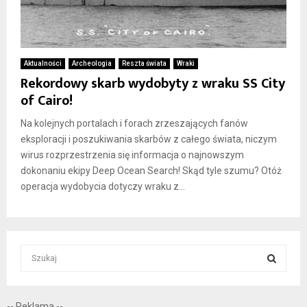
Aktualności
Archeologia
Reszta świata
Wraki
Rekordowy skarb wydobyty z wraku SS City
of Cairo!
Na kolejnych portalach i forach zrzeszających fanów
eksploracji i poszukiwania skarbów z całego świata, niczym
wirus rozprzestrzenia się informacja o najnowszym
dokonaniu ekipy Deep Ocean Search! Skąd tyle szumu? Otóż
operacja wydobycia dotyczy wraku z...
S
e
a
S
r
-- Reklama --