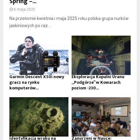
Spring –...
6 maja 2025
Na przełomie kwietnia i maja 2025 roku polska grupa nurków
jaskiniowych po raz...
Garmin Descent X50i nowy
Eksploracja Kopalni Uranu
gracz na rynku
„Podgórze” w Kowarach
komputerów...
poziom -230...
Identyfikacja wraku na
Zanurzeni w Nauce: