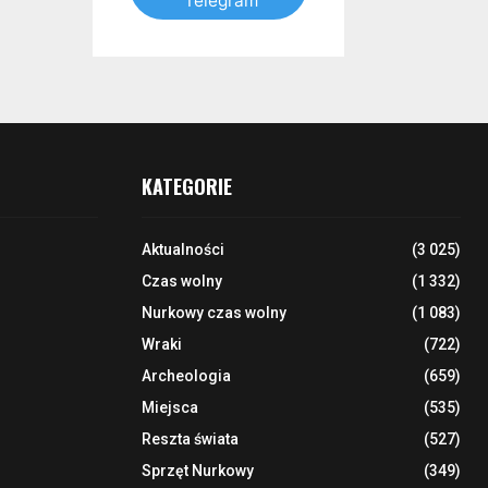
Telegram
KATEGORIE
Aktualności
(3 025)
Czas wolny
(1 332)
Nurkowy czas wolny
(1 083)
Wraki
(722)
Archeologia
(659)
Miejsca
(535)
Reszta świata
(527)
Sprzęt Nurkowy
(349)