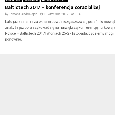
Baltictech 2017 – konferencja coraz bliżej
by
Tomasz Andrukajtis
11 września 2017
184
Lato już za nami i za oknami powoli rozgaszcza się jesień. To niewąt
znak, że już pora szykować się na największą konferencję nurkową 
Polsce – Baltictech 2017! W dniach 25-27 listopada, będziemy mogli
ponownie...