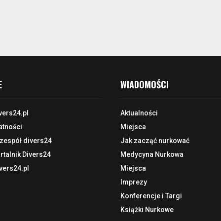
E
WIADOMOŚCI
vers24.pl
Aktualności
atności
Miejsca
 zespół divers24
Jak zacząć nurkować
talnik Divers24
Medycyna Nurkowa
vers24.pl
Miejsca
Imprezy
Konferencje i Targi
Książki Nurkowe