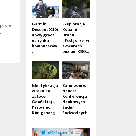
Garmin
Eksploracja
pliwie
Descent X50i
Kopalni
w
nowy gracz
Uranu
na rynku
„Podgórze” w
komputerów..
Kowarach
.
poziom -230...
Identyfikacja
Zanurzeni w
wraku na
Nauce:
zatoce
Konferencja
Gdańskiej –
Naukowych
Parowiec
Badań
Königsberg
Podwodnych
i...