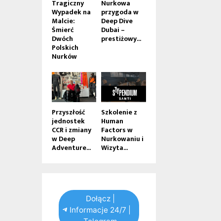
Tragiczny
Nurkowa
Wypadek na
przygoda w
Malcie:
Deep Dive
Śmierć
Dubai –
Dwóch
prestiżowy...
Polskich
Nurków
Przyszłość
Szkolenie z
jednostek
Human
CCR i zmiany
Factors w
w Deep
Nurkowaniu i
Adventure...
Wizyta...
Dołącz |
Informacje 24/7 |