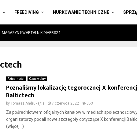
Ć
FREEDIVING
NURKOWANIE TECHNICZNE
SPRZ
MAGAZYN KWARTALNIK DIVERS24
ictech
Aktualności
Czas wolny
Poznaliśmy lokalizację tegorocznej X konferencj
Baltictech
by
Tomasz Andrukajtis
7 czerwca 2022
353
Za pośrednictwem oficjalnych kanałów w mediach społecznościow
organizatorzy podali nowe szczegóły dotyczące X konferencji Baltic
(więcej…)