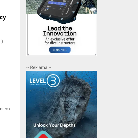
cy
…)
-- Reklama --
eniem