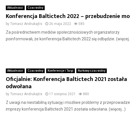
Aktualności
Czas wolny
Konferencja Baltictech 2022 – przebudzenie mo
by
Tomasz Andrukajtis
26 maja 2022
585
Za pośrednictwem mediów społecznościowych organizatorzy
poinformowali, że konferencja Baltictech 2022 się odbędzie. (więcej
Aktualności
Czas wolny
Konferencje i Targi
Nurkowy czas wolny
Oficjalnie: Konferencja Baltictech 2021 została
odwołana
by
Tomasz Andrukajtis
17 sierpnia 2021
880
Z uwagi na niestabilną sytuację i możliwe problemy z przeprowadz
imprezy konferencja Baltictech 2021 została odwołana. (więcej…)