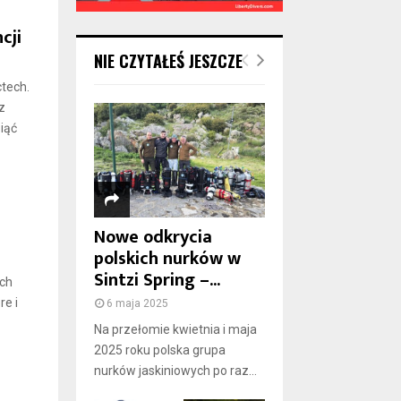
cji
NIE CZYTAŁEŚ JESZCZE
ctech.
z
iąć
Nowe odkrycia
polskich nurków w
Sintzi Spring –...
ech
re i
6 maja 2025
Na przełomie kwietnia i maja
2025 roku polska grupa
nurków jaskiniowych po raz...