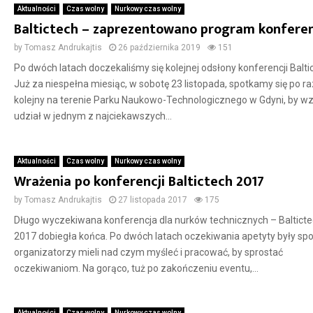
Aktualności
Czas wolny
Nurkowy czas wolny
Baltictech – zaprezentowano program konferen
by
Tomasz Andrukajtis
26 października 2019
151
Po dwóch latach doczekaliśmy się kolejnej odsłony konferencji Balti
Już za niespełna miesiąc, w sobotę 23 listopada, spotkamy się po ra
kolejny na terenie Parku Naukowo-Technologicznego w Gdyni, by wz
udział w jednym z najciekawszych...
Aktualności
Czas wolny
Nurkowy czas wolny
Wrażenia po konferencji Baltictech 2017
by
Tomasz Andrukajtis
27 listopada 2017
175
Długo wyczekiwana konferencja dla nurków technicznych – Baltict
2017 dobiegła końca. Po dwóch latach oczekiwania apetyty były spo
organizatorzy mieli nad czym myśleć i pracować, by sprostać
oczekiwaniom. Na gorąco, tuż po zakończeniu eventu,...
Aktualności
Czas wolny
Nurkowy czas wolny