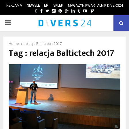
REKLAMA
NEWSLETTER
SKLEP
MAGAZYN KWARTALNIK DIVERS24
FACEBOOK
TWITTER
INSTAGRAM
PINTEREST
GOOGLE
LINKEDIN
TUMBLR
YOUTUBE
VIMEO
PRIMARY
ube
MENU
Home
relacja Baltictech 2017
Tag : relacja Baltictech 2017