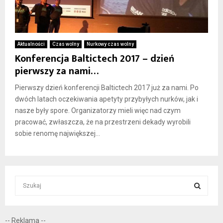
Aktualności
Czas wolny
Nurkowy czas wolny
Konferencja Baltictech 2017 – dzień
pierwszy za nami…
Pierwszy dzień konferencji Baltictech 2017 już za nami. Po
dwóch latach oczekiwania apetyty przybyłych nurków, jak i
nasze były spore. Organizatorzy mieli więc nad czym
pracować, zwłaszcza, że na przestrzeni dekady wyrobili
sobie renomę największej...
S
e
a
S
r
-- Reklama --
c