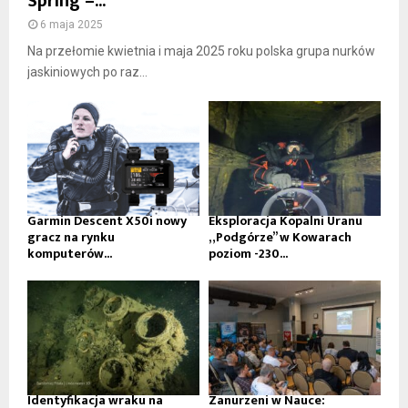
Spring –...
6 maja 2025
Na przełomie kwietnia i maja 2025 roku polska grupa nurków
jaskiniowych po raz...
Garmin Descent X50i nowy
Eksploracja Kopalni Uranu
gracz na rynku
„Podgórze” w Kowarach
komputerów...
poziom -230...
Identyfikacja wraku na
Zanurzeni w Nauce: