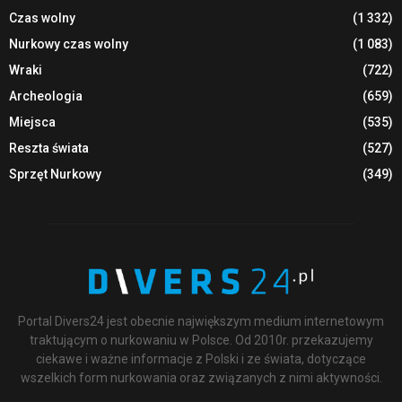
Czas wolny
(1 332)
Nurkowy czas wolny
(1 083)
Wraki
(722)
Archeologia
(659)
Miejsca
(535)
Reszta świata
(527)
Sprzęt Nurkowy
(349)
Portal Divers24 jest obecnie największym medium internetowym
traktującym o nurkowaniu w Polsce. Od 2010r. przekazujemy
ciekawe i ważne informacje z Polski i ze świata, dotyczące
wszelkich form nurkowania oraz związanych z nimi aktywności.