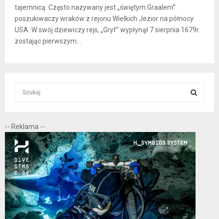
tajemnicą. Często nazywany jest „świętym Graalem”
poszukiwaczy wraków z rejonu Wielkich Jezior na północy
USA. W swój dziewiczy rejs, „Gryf” wypłynął 7 sierpnia 1679r.
zostając pierwszym...
S
e
a
S
r
-- Reklama --
c
E
h
f
A
o
r
R
:
C
H