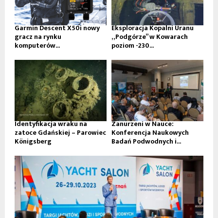
Garmin Descent X50i nowy
Eksploracja Kopalni Uranu
gracz na rynku
„Podgórze” w Kowarach
komputerów...
poziom -230...
Identyfikacja wraku na
Zanurzeni w Nauce:
zatoce Gdańskiej – Parowiec
Konferencja Naukowych
Königsberg
Badań Podwodnych i...