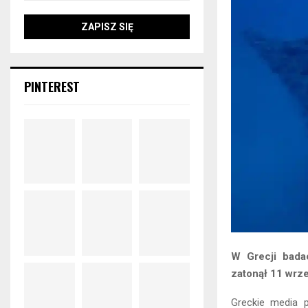
PINTEREST
W Grecji badac
zatonął 11 wrze
Greckie media p