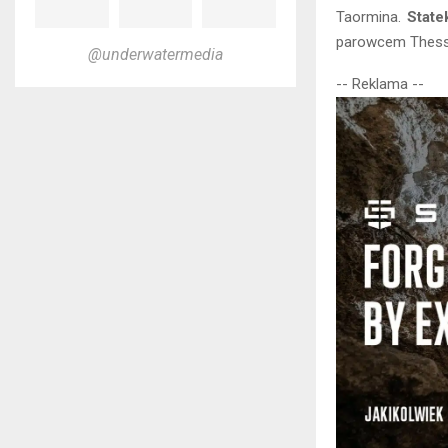
Taormina.
State
parowcem Thessa
@underwatermedia
-- Reklama --