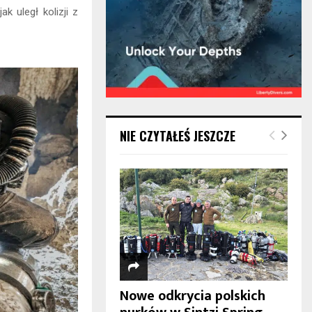
jak uległ kolizji z
NIE CZYTAŁEŚ JESZCZE
Nowe odkrycia polskich