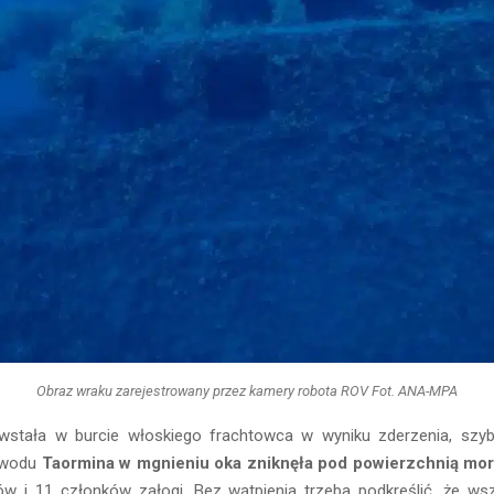
Obraz wraku zarejestrowany przez kamery robota ROV Fot. ANA-MPA
owstała w burcie włoskiego frachtowca w wyniku zderzenia, szyb
owodu
Taormina w mgnieniu oka zniknęła pod powierzchnią mo
w i 11 członków załogi. Bez wątpienia trzeba podkreślić, że wsz