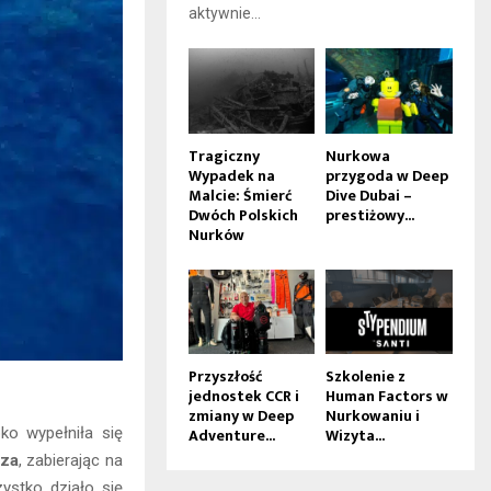
aktywnie...
Tragiczny
Nurkowa
Wypadek na
przygoda w Deep
Malcie: Śmierć
Dive Dubai –
Dwóch Polskich
prestiżowy...
Nurków
Przyszłość
Szkolenie z
jednostek CCR i
Human Factors w
zmiany w Deep
Nurkowaniu i
Adventure...
Wizyta...
ko wypełniła się
rza
, zabierając na
ystko działo się