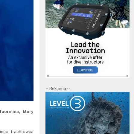
-- Reklama --
Taormina, który
kiego frachtowca