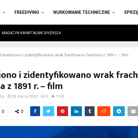
Ć
FREEDIVING
NURKOWANIE TECHNICZNE
SPRZ
MAGAZYN KWARTALNIK DIVERS24
Odnaleziono i zidentyfikowano wrak frachtowca Taormina z 1891 r. – film
iono i zidentyfikowano wrak frac
 z 1891 r. – film
tis
28 marca 2022
0
1193
0
0