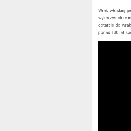
Wrak włoskiej j
wykorzystali m.
dotarcie do wrak
ponad 130 lat s