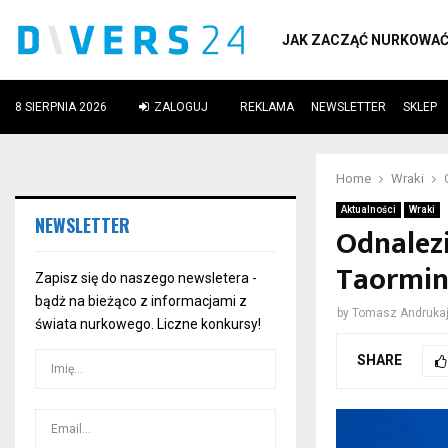
JAK ZACZĄĆ NURKOWA
8 SIERPNIA 2026
ZALOGUJ
REKLAMA
NEWSLETTER
SKLEP
ube
Home
Wraki
Aktualności
Wraki
NEWSLETTER
Odnalez
Taormina
Zapisz się do naszego newsletera -
bądż na bieżąco z informacjami z
by
Tomasz Andrukaj
świata nurkowego. Liczne konkursy!
SHARE