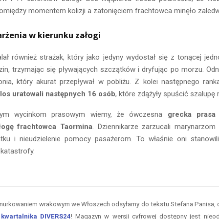
pomiędzy momentem kolizji a zatonięciem frachtowca minęło zaledw
arżenia w kierunku załogi
lał również strażak, który jako jedyny wydostał się z tonącej jed
zin, trzymając się pływających szczątków i dryfując po morzu. Od
ia, który akurat przepływał w pobliżu. Z kolei następnego ran
os uratowali następnych 16 osób
, które zdążyły spuścić szalupę
alnym wycinkom prasowym wiemy, że ówczesna
grecka prasa
łogę frachtowca Taormina
. Dziennikarze zarzucali marynarzom
tku i nieudzielenie pomocy pasażerom. To właśnie oni stanowi
katastrofy.
 nurkowaniem wrakowym we Włoszech odsyłamy do tekstu Stefana Panisa, 
o
kwartalnika DIVERS24
! Magazyn w wersji cyfrowej dostępny jest nieod