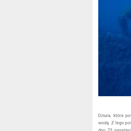
Dziura, która p
wodą. Z tego p
dno 23 pasażeró