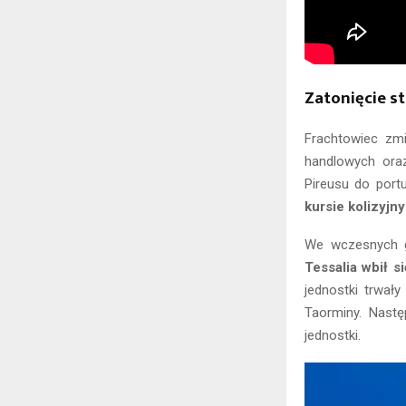
Zatonięcie s
Frachtowiec zmi
handlowych oraz
Pireusu do portu
kursie kolizyjn
We wczesnych g
Tessalia
wbił s
jednostki trwał
Taorminy. Nastę
jednostki.