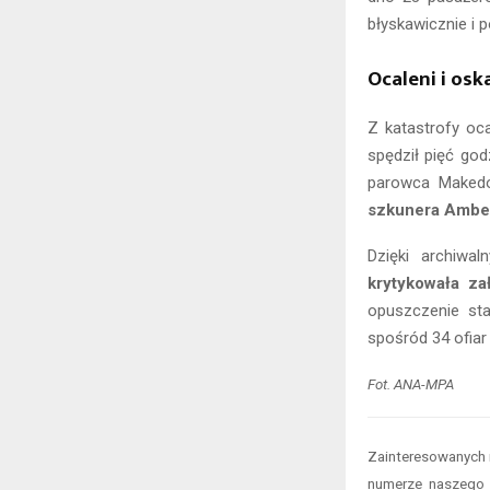
błyskawicznie i 
Ocaleni i osk
Z katastrofy oca
spędził pięć god
parowca Makedon
szkunera Ambel
Dzięki archiw
krytykowała za
opuszczenie sta
spośród 34 ofiar 
Fot. ANA-MPA
Zainteresowanych
numerze naszeg