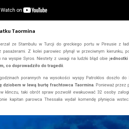
tatku Taormina
erzał ze Stambułu w Turcji do greckiego portu w Pireusie z ł
 pasażerami. Z kolei parowiec płynął w przeciwnym kierunku, p
 na wyspie Syros. Niestety z uwagi na ludzki błąd obie j
ednostki
ym, co doprowadziło do tragedii
.
odzinach porannych na wysokości wyspy Patroklos doszło do k
ię dziobem w lewą burtę frachtowca Taormina
. Ponieważ przez 
y w klinczu, taki obrót spraw pozwolił ewakuować 32 osoby załog
pnie kapitan parowca Thessalia wydał komendę płynięcia wstecz