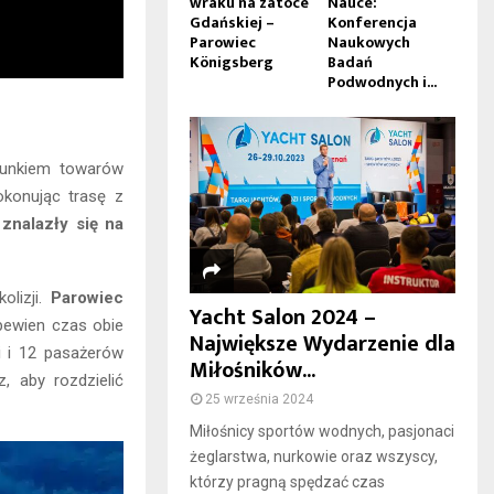
wraku na zatoce
Nauce:
Gdańskiej –
Konferencja
Parowiec
Naukowych
Königsberg
Badań
Podwodnych i...
adunkiem towarów
okonując trasę z
 znalazły się na
olizji.
Parowiec
Yacht Salon 2024 –
pewien czas obie
Największe Wydarzenie dla
i i 12 pasażerów
Miłośników...
, aby rozdzielić
25 września 2024
Miłośnicy sportów wodnych, pasjonaci
żeglarstwa, nurkowie oraz wszyscy,
którzy pragną spędzać czas