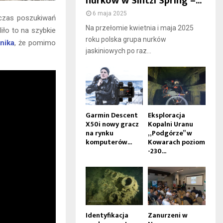
nurków w Sintzi Spring –...
6 maja 2025
czas poszukiwań
Na przełomie kwietnia i maja 2025
ło to na szybkie
roku polska grupa nurków
nika
, że pomimo
jaskiniowych po raz...
Garmin Descent
Eksploracja
X50i nowy gracz
Kopalni Uranu
na rynku
„Podgórze” w
komputerów...
Kowarach poziom
-230...
Identyfikacja
Zanurzeni w