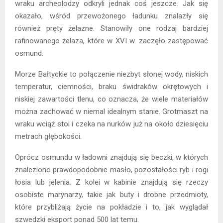
wraku archeolodzy odkryli jednak coś jeszcze. Jak się
okazało, wśród przewożonego ładunku znalazły się
również pręty żelazne. Stanowiły one rodzaj bardziej
rafinowanego żelaza, które w XVI w. zaczęło zastępować
osmund.
Morze Bałtyckie to połączenie niezbyt słonej wody, niskich
temperatur, ciemności, braku świdraków okrętowych i
niskiej zawartości tlenu, co oznacza, że wiele materiałów
można zachować w niemal idealnym stanie. Grotmaszt na
wraku wciąż stoi i czeka na nurków już na około dziesięciu
metrach głębokości.
Oprócz osmundu w ładowni znajdują się beczki, w których
znaleziono prawdopodobnie masło, pozostałości ryb i rogi
łosia lub jelenia. Z kolei w kabinie znajdują się rzeczy
osobiste marynarzy, takie jak buty i drobne przedmioty,
które przybliżają życie na pokładzie i to, jak wyglądał
szwedzki eksport ponad 500 lat temu.