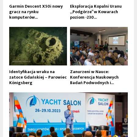
Garmin Descent X50i nowy
Eksploracja Kopalni Uranu
gracz na rynku
„Podgórze” w Kowarach
komputerów...
poziom -230...
Identyfikacja wraku na
Zanurzeni w Nauce:
zatoce Gdańskiej – Parowiec
Konferencja Naukowych
Königsberg
Badań Podwodnych i...