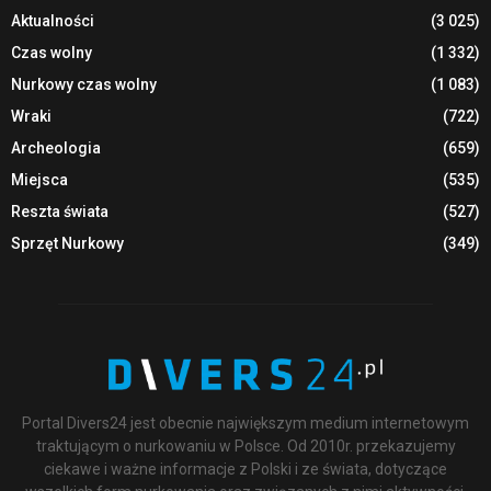
Aktualności
(3 025)
Czas wolny
(1 332)
Nurkowy czas wolny
(1 083)
Wraki
(722)
Archeologia
(659)
Miejsca
(535)
Reszta świata
(527)
Sprzęt Nurkowy
(349)
Portal Divers24 jest obecnie największym medium internetowym
traktującym o nurkowaniu w Polsce. Od 2010r. przekazujemy
ciekawe i ważne informacje z Polski i ze świata, dotyczące