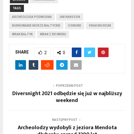
TAGS
ARCHEOLOGIA PODWODNA
JIM HANSSON
NURKOWANIE MORZE BAŁTYCKIE
OSMUND
VRAK MUSEUM
WRAK BAŁTYK
WRAK Z XVI WIEKU
SHARE
2
0
POPRZEDNI POST
Diversnight 2021 odbędzie się już w najbliższy
weekend
NASTĘPNY POST
Archeolodzy wydobyli z jeziora Mendota