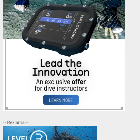
-- Reklama --