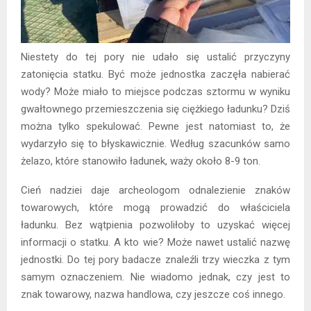
Niestety do tej pory nie udało się ustalić przyczyny
zatonięcia statku. Być może jednostka zaczęła nabierać
wody? Może miało to miejsce podczas sztormu w wyniku
gwałtownego przemieszczenia się ciężkiego ładunku? Dziś
można tylko spekulować. Pewne jest natomiast to, że
wydarzyło się to błyskawicznie. Według szacunków samo
żelazo, które stanowiło ładunek, waży około 8-9 ton.
Cień nadziei daje archeologom odnalezienie znaków
towarowych, które mogą prowadzić do właściciela
ładunku. Bez wątpienia pozwoliłoby to uzyskać więcej
informacji o statku. A kto wie? Może nawet ustalić nazwę
jednostki. Do tej pory badacze znaleźli trzy wieczka z tym
samym oznaczeniem. Nie wiadomo jednak, czy jest to
znak towarowy, nazwa handlowa, czy jeszcze coś innego.