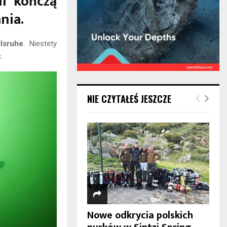
li kończą
nia.
lsruhe
. Niestety
.
NIE CZYTAŁEŚ JESZCZE
Nowe odkrycia polskich