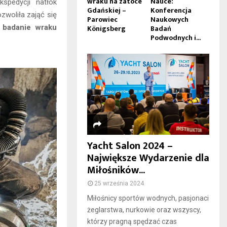
wraku na zatoce
Nauce:
spedycji natłok
Gdańskiej –
Konferencja
zwoliła zająć się
Parowiec
Naukowych
Königsberg
Badań
i
badanie wraku
Podwodnych i...
Yacht Salon 2024 –
Największe Wydarzenie dla
Miłośników...
25 września 2024
Miłośnicy sportów wodnych, pasjonaci
żeglarstwa, nurkowie oraz wszyscy,
którzy pragną spędzać czas