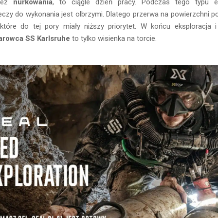
 bez
nurkowania
, to ciągle dzień pracy. Podczas tego typu ek
czy do wykonania jest olbrzymi. Dlatego przerwa na powierzchni po
które do tej pory miały niższy priorytet. W końcu eksploracja 
arowca SS Karlsruhe
to tylko wisienka na torcie.