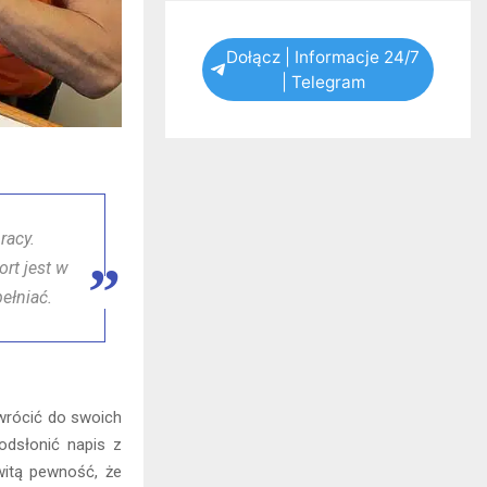
Dołącz | Informacje 24/7
| Telegram
racy.
rt jest w
ełniać.
wrócić do swoich
odsłonić napis z
witą pewność, że