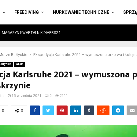
Ć
FREEDIVING
NURKOWANIE TECHNICZNE
SPRZ
MAGAZYN KWARTALNIK DIVERS24
Morze Bałtyckie
Ekspedycja Karlsruhe 2021 – wymuszona przerwa i kolejne
ałtyckie
Wraki
cja Karlsruhe 2021 – wymuszona p
skrzynie
tis
15 września 2021
0
2111
0
0