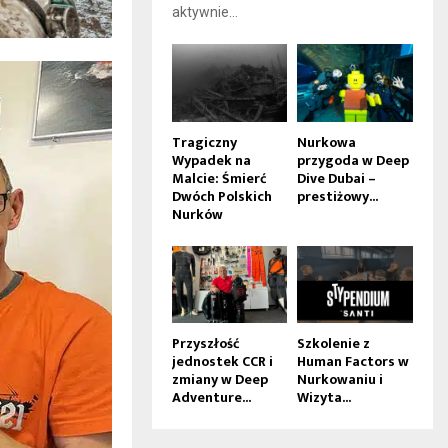
aktywnie...
Tragiczny
Nurkowa
Wypadek na
przygoda w Deep
Malcie: Śmierć
Dive Dubai –
Dwóch Polskich
prestiżowy...
Nurków
Przyszłość
Szkolenie z
jednostek CCR i
Human Factors w
zmiany w Deep
Nurkowaniu i
Adventure...
Wizyta...