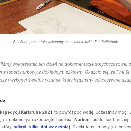
Phil Short prezentuje wykonany przez siebie szkic Fot. Baltictech
liśmy wykorzystać ten dzień na dokumentacje dotychczasowej p
my raport nurkowy z dokładnym szkicem. Okazało się, że Phil Sho
pszy i wykonał świetny rysunek, który będziemy sukcesywnie uzup
odę
kspedycji Karlsruhe 2021
to powrót pod wodę. Uczestnicy mogli 
jęć i dokończyć rozpoczęte badania.
Nurkom
udało się bardziej 
, który
odkryli kilka dni wcześniej
. Dzięki temu mamy już całko