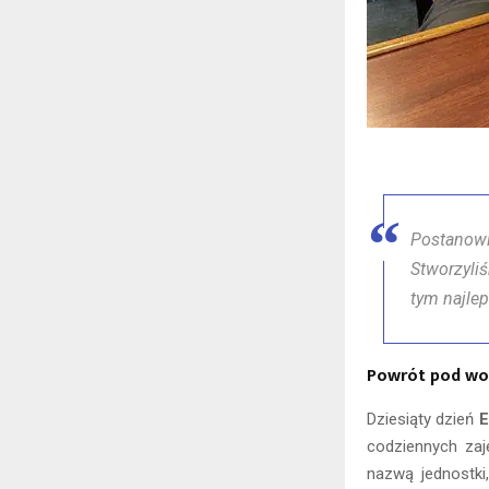
Postanowi
Stworzyliś
tym najle
Powrót pod w
Dziesiąty dzień
E
codziennych za
nazwą jednostki