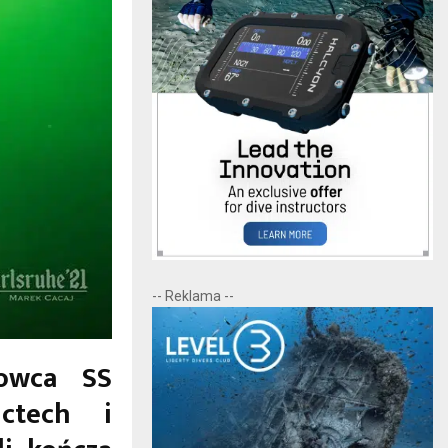
-- Reklama --
rowca SS
ictech i