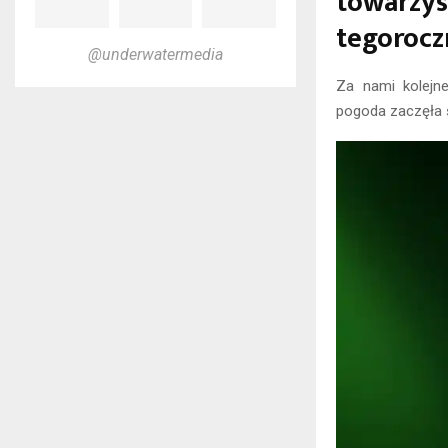
towarzys
tegorocz
@underwatermedia
Za nami kolejn
pogoda zaczęła s