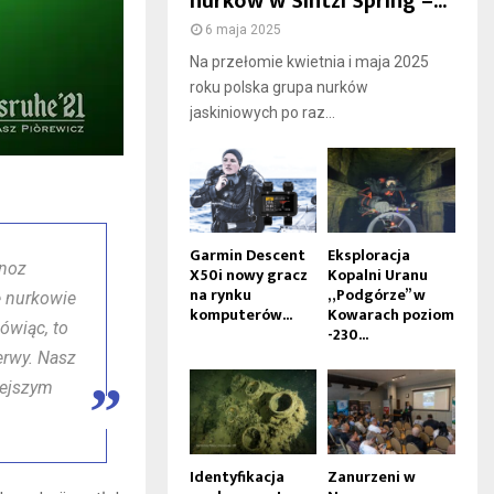
nurków w Sintzi Spring –...
6 maja 2025
Na przełomie kwietnia i maja 2025
roku polska grupa nurków
jaskiniowych po raz...
Garmin Descent
Eksploracja
gnoz
X50i nowy gracz
Kopalni Uranu
na rynku
„Podgórze” w
ę nurkowie
komputerów...
Kowarach poziom
ówiąc, to
-230...
erwy. Nasz
rzejszym
Identyfikacja
Zanurzeni w