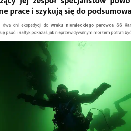
zący jej zespół specjalistów powo
ne prace i szykują się do podsumowa
e dwa dni ekspedycji do
wraku niemieckiego parowca SS Kar
ię psuć i Bałtyk pokazał, jak nieprzewidywalnym morzem potrafi być