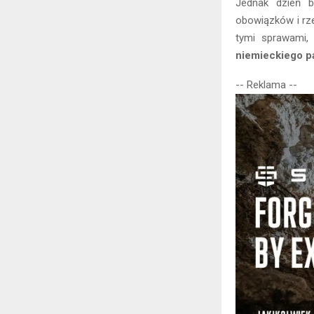
Jednak dzień
obowiązków i rze
tymi sprawami, 
niemieckiego p
-- Reklama --