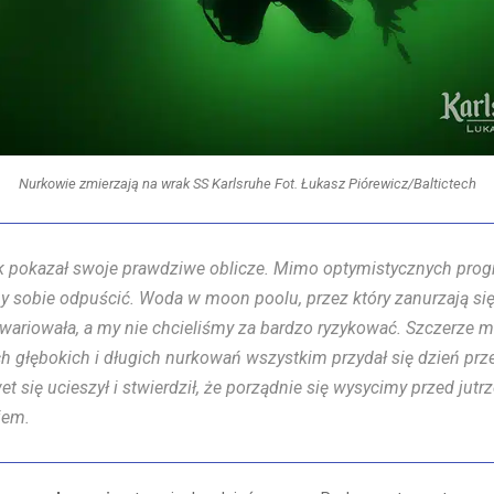
Nurkowie zmierzają na wrak SS Karlsruhe Fot. Łukasz Piórewicz/Baltictech
yk pokazał swoje prawdziwe oblicze. Mimo optymistycznych pro
y sobie odpuścić. Woda w moon poolu, przez który zanurzają si
 wariowała, a my nie chcieliśmy za bardzo ryzykować. Szczerze m
ch głębokich i długich nurkowań wszystkim przydał się dzień prz
et się ucieszył i stwierdził, że porządnie się wysycimy przed jut
iem.