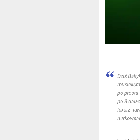
Dziś Bałt
musieliśm
po prostu
po 8 dnia
lekarz naw
nurkowan