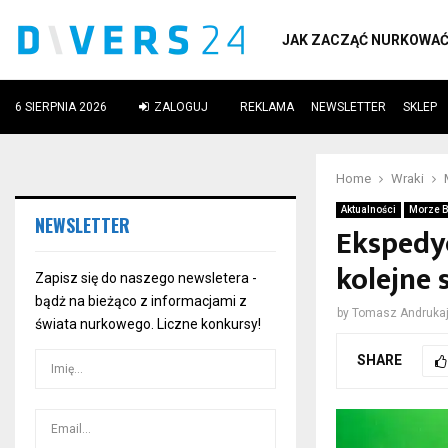
JAK ZACZĄĆ NURKOWA
6 SIERPNIA 2026
ZALOGUJ
REKLAMA
NEWSLETTER
SKLEP
ube
Home
Wraki
Aktualności
Morze B
NEWSLETTER
Ekspedy
kolejne 
Zapisz się do naszego newsletera -
bądż na bieżąco z informacjami z
by
Tomasz Andrukaj
świata nurkowego. Liczne konkursy!
SHARE