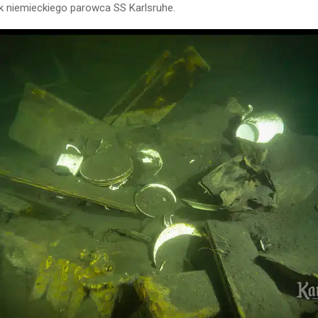
k niemieckiego parowca SS Karlsruhe.