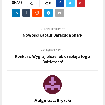
SHARE
0
0
POPRZEDNI POST
Nowość! Kaptur Baracuda Shark
NASTĘPNY POST
Konkurs: Wygraj bluzę lub czapkę z logo
Baltictech!
Małgorzata Brykała