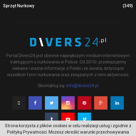
Sprzęt Nurkowy
(349)
Portal Divers24 jest obecnie największym medium internetowym
traktującym o nurkowaniu w Polsce. Od 2010r. przekazujemy
ciekawe i ważne informacje z Polski i ze świata, dotyczące
wszelkich form nurkowania oraz związanych z nimi aktywności.
Skontaktuj się:
info@divers24.pl
Strona korzysta z plików cookies w celu realizacji usług i zgodnie z
Polityką Prywatności. Możesz określić warunki przechowywania