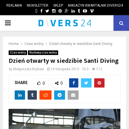
REKLAMA
NEWSLETTER
SKLEP
MAGAZYN KWARTALNIK DIVERS24
FACEBOOK
TWITTER
INSTAGRAM
PINTEREST
GOOGLE
LINKEDIN
TUMBLR
YOUTUBE
VIMEO
PRIMARY
ube
MENU
Home
Czas wolny
Dzień otwarty w siedzibie Santi Diving
Czas wolny
Nurkowy czas wolny
Dzień otwarty w siedzibie Santi Diving
by
Małgorzata Brykała
19 listopada 2013
0
112
SHARE
0
0