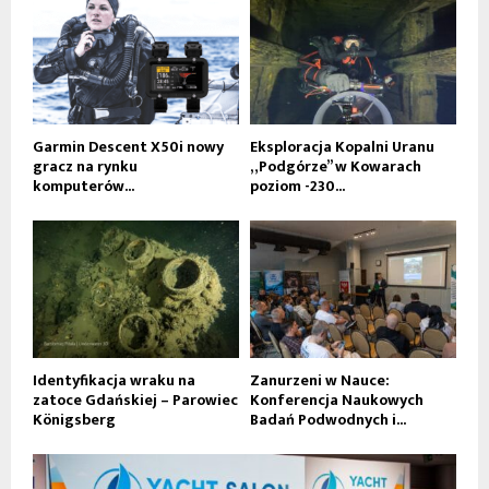
Garmin Descent X50i nowy
Eksploracja Kopalni Uranu
gracz na rynku
„Podgórze” w Kowarach
komputerów...
poziom -230...
Identyfikacja wraku na
Zanurzeni w Nauce:
zatoce Gdańskiej – Parowiec
Konferencja Naukowych
Königsberg
Badań Podwodnych i...