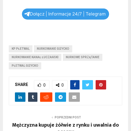
Dołącz | Informacje 24/7 | Telegram
KP PŁETWAL
NURKOWANIE GIŻYCKO
NURKOWANIE KANAŁ ŁUCZAŃSKI
NURKOWE SPRZĄTANIE
PŁETWAL GIŻYCKO
SHARE
0
0
POPRZEDNI POST
Mężczyzna kupuje żółwie z rynku i uwalnia do