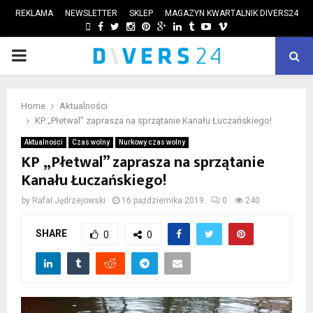
REKLAMA
NEWSLETTER
SKLEP
MAGAZYN KWARTALNIK DIVERS24
FACEBOOK
TWITTER
INSTAGRAM
PINTEREST
GOOGLE
LINKEDIN
TUMBLR
YOUTUBE
VIMEO
PRIMARY
ube
MENU
Home
Aktualności
KP „Płetwal” zaprasza na sprzątanie Kanału Łuczańskiego!
Aktualności
Czas wolny
Nurkowy czas wolny
KP „Płetwal” zaprasza na sprzątanie
Kanału Łuczańskiego!
by
Rafał Jędrzejowski
16 października 2019
0
240
SHARE
0
0