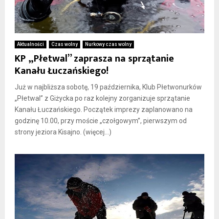
Aktualności
Czas wolny
Nurkowy czas wolny
KP „Płetwal” zaprasza na sprzątanie
Kanału Łuczańskiego!
Już w najbliższa sobotę, 19 października, Klub Płetwonurków
„Płetwal” z Giżycka po raz kolejny zorganizuje sprzątanie
Kanału Łuczańskiego. Początek imprezy zaplanowano na
godzinę 10.00, przy moście „czołgowym”, pierwszym od
strony jeziora Kisajno. (więcej…)