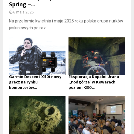
Spring –...
6 maja 2025
Na przełomie kwietnia i maja 2025 roku polska grupa nurków
jaskiniowych po raz...
Garmin Descent X50i nowy
Eksploracja Kopalni Uranu
gracz na rynku
„Podgórze” w Kowarach
komputerów...
poziom -230...