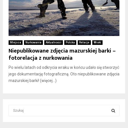
Miejsca
Nurkowania
Aktualności
Polska
Relacje
Wraki
Niepublikowane zdjęcia mazurskiej barki –
fotorelacja z nurkowania
Po wielu latach od odkrycia wraku w końcu udało się stworzyć
jego dokumentację fotograficzną. Oto niepublikowane zdjęcia
mazurskiej barki! (więcej…)
S
e
a
S
r