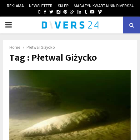
REKLAMA
NEWSLETTER
SKLEP
MAGAZYN KWARTALNIK DIVERS24
FACEBOOK
TWITTER
INSTAGRAM
PINTEREST
GOOGLE
LINKEDIN
TUMBLR
YOUTUBE
VIMEO
PRIMARY
ube
MENU
Home
Płetwal Giżycko
Tag : Płetwal Giżycko