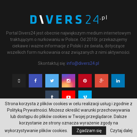
Portal Divers24 jest obecnie największym medium internetowym
traktującym o nurkowaniu w Polsce. Od 2010r. przekazujemy
ciekawe i ważne informacje z Polski i ze świata, dotyczące
wszelkich form nurkowania oraz związanych z nimi aktywności.
Skontaktuj się:
info@divers24.pl
Strona korzysta z plików cookies w celu realizacji usług i zgodnie z
Polityką Prywatności. Możesz określić warunki przechowywania
lub dostępu do plików cookies w Twojej przeglądarce. Dalsze
korzystanie ze strony oznacza wyrażenie zgody na
@2020 - underwatermedia.pl. All Right Reserved. Designed and Developed by
wykorzystywanie plików cookies.
Zgadzam się
Czytaj dalej
Tworzenie stron internetowych Gdańsk