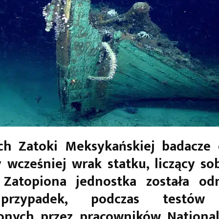
h Zatoki Meksykańskiej badacze o
 wcześniej wrak statku, liczący so
. Zatopiona jednostka została odn
przypadek, podczas testów 
onych przez pracowników National