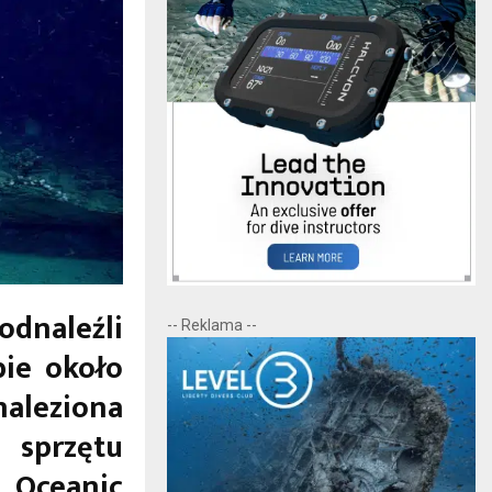
dnaleźli
-- Reklama --
bie około
aleziona
sprzętu
 Oceanic