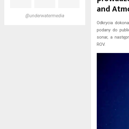
and Atmo
@underwatermedia
Odkrycia dokona
podany do publi
sonar, a następ
ROV.