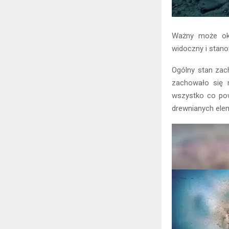
Ważny może oka
widoczny i stano
Ogólny stan zach
zachowało się 
wszystko co powy
drewnianych elem