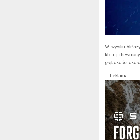
W wyniku bliższ
której drewnia
głębokości okoł
-- Reklama --