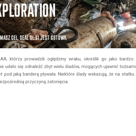
, którzy prowadzili oględziny wraku, określili go jako bardzo 
e udało się odnaleźć zbyt wielu śladów, mogących ujawnić tożsamo
et pod jaką banderą pływała. Niektóre ślady wskazują, że na statk
 bezpośrednią przyczyną zatonięcia.