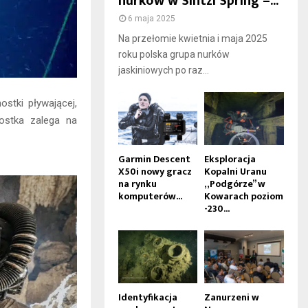
nurków w Sintzi Spring –...
6 maja 2025
Na przełomie kwietnia i maja 2025
roku polska grupa nurków
jaskiniowych po raz...
stki pływającej,
ostka zalega na
Garmin Descent
Eksploracja
X50i nowy gracz
Kopalni Uranu
na rynku
„Podgórze” w
komputerów...
Kowarach poziom
-230...
Identyfikacja
Zanurzeni w