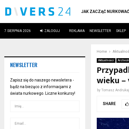
JAK ZACZĄĆ NURKOWA
7 SIERPNIA 2026
ZALOGUJ
REKLAMA
NEWSLETTER
SKLEP
ube
Home
Aktualnoś
Aktualności
Archeol
NEWSLETTER
Przypadk
wieku – 
Zapisz się do naszego newsletera -
bądż na bieżąco z informacjami z
by
Tomasz Andrukaj
świata nurkowego. Liczne konkursy!
SHARE