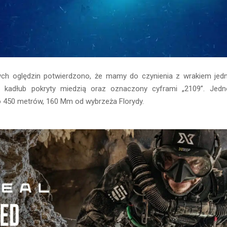
ych oględzin potwierdzono, że mamy do czynienia z wrakiem jedno
ny kadłub pokryty miedzią oraz oznaczony cyframi „2109”. Jedn
o 450 metrów, 160 Mm od wybrzeża Florydy.