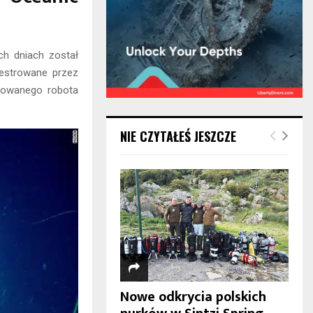
ch dniach został
jestrowane przez
erowanego robota
NIE CZYTAŁEŚ JESZCZE
Nowe odkrycia polskich