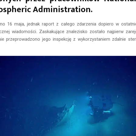
spheric Administration.
no 16 maja, jednak raport z całego zdarzenia dopiero w ostatni
cznej wiadomości. Zaskakujące znalezisko zostało najpierw zare
nie przeprowadzono jego inspekcję z wykorzystaniem zdalnie st