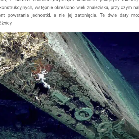
onstrukcyjnych, wstępnie określono wiek znaleziska, przy czym na
t powstania jednostki, a nie jej zatonięcia. Te dwie daty moż
óżnicy.