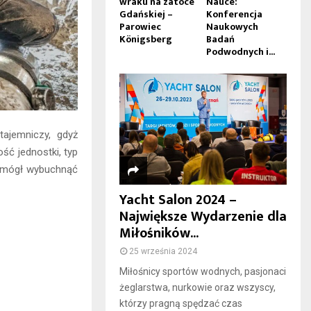
wraku na zatoce
Nauce:
Gdańskiej –
Konferencja
Parowiec
Naukowych
Königsberg
Badań
Podwodnych i...
tajemniczy, gdyż
ść jednostki, typ
u mógł wybuchnąć
Yacht Salon 2024 –
Największe Wydarzenie dla
Miłośników...
25 września 2024
Miłośnicy sportów wodnych, pasjonaci
żeglarstwa, nurkowie oraz wszyscy,
którzy pragną spędzać czas