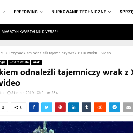
Ć
FREEDIVING
NURKOWANIE TECHNICZNE
SPRZ
MAGAZYN KWARTALNIK DIVERS24
ci
Przypadkiem odnaleźli tajemniczy wrak z XIX wieku – video
ogia
Reszta świata
Wraki
iem odnaleźli tajemniczy wrak z 
video
tis
31 maja 2019
0
354
0
0