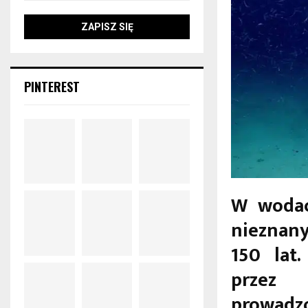
PINTEREST
W wodac
nieznany
150 lat
przez 
prowadz