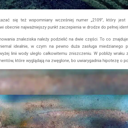
zać się też wspomniany wcześniej numer „2109”, który jest 
wi obecnie najważniejszy punkt zaczepienia w drodze do pełnej identy
owania znaleziska należy podzielić na dwie części. To co znajduje 
niemal idealnie, w czym na pewno duża zasługa miedzianego pok
żej linii wody uległo całkowitemu zniszczeniu. W pobliży wraku z
entów, które wyglądają na zwęglone, bo uwiarygadnia hipotezę o po