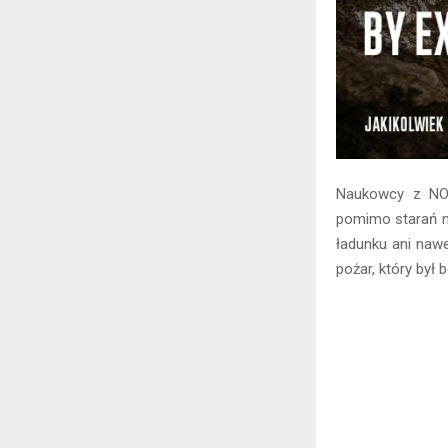
Naukowcy z NOAA
pomimo starań ni
ładunku ani naw
pożar, który był