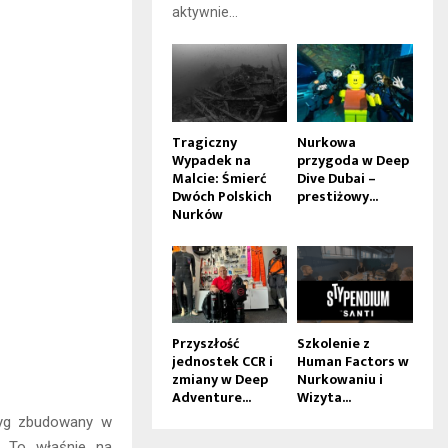
aktywnie...
Tragiczny
Nurkowa
Wypadek na
przygoda w Deep
Malcie: Śmierć
Dive Dubai –
Dwóch Polskich
prestiżowy...
Nurków
Przyszłość
Szkolenie z
jednostek CCR i
Human Factors w
zmiany w Deep
Nurkowaniu i
Adventure...
Wizyta...
bryg zbudowany w
. To właśnie na