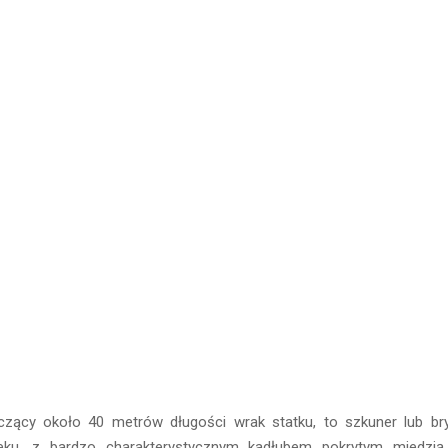
iczący około 40 metrów długości wrak statku, to szkuner lub 
eku, z bardzo charakterystycznym kadłubem pokrytym miedzią