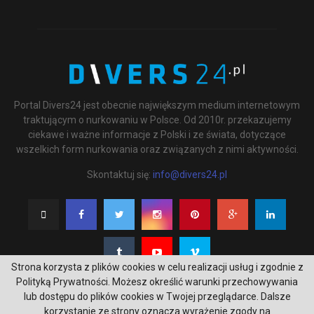
Portal Divers24 jest obecnie największym medium internetowym
traktującym o nurkowaniu w Polsce. Od 2010r. przekazujemy
ciekawe i ważne informacje z Polski i ze świata, dotyczące
wszelkich form nurkowania oraz związanych z nimi aktywności.
Skontaktuj się:
info@divers24.pl
Strona korzysta z plików cookies w celu realizacji usług i zgodnie z
Polityką Prywatności. Możesz określić warunki przechowywania
lub dostępu do plików cookies w Twojej przeglądarce. Dalsze
korzystanie ze strony oznacza wyrażenie zgody na