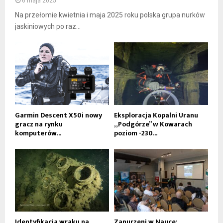
6 maja 2025
Na przełomie kwietnia i maja 2025 roku polska grupa nurków
jaskiniowych po raz...
Garmin Descent X50i nowy
Eksploracja Kopalni Uranu
gracz na rynku
„Podgórze” w Kowarach
komputerów...
poziom -230...
Identyfikacja wraku na
Zanurzeni w Nauce: