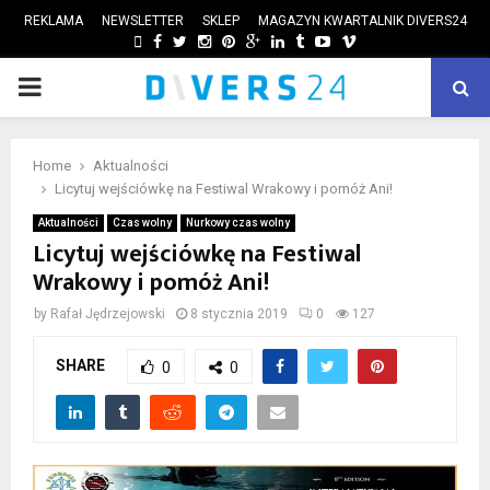
REKLAMA
NEWSLETTER
SKLEP
MAGAZYN KWARTALNIK DIVERS24
FACEBOOK
TWITTER
INSTAGRAM
PINTEREST
GOOGLE
LINKEDIN
TUMBLR
YOUTUBE
VIMEO
PRIMARY
ube
MENU
Home
Aktualności
Licytuj wejściówkę na Festiwal Wrakowy i pomóż Ani!
Aktualności
Czas wolny
Nurkowy czas wolny
Licytuj wejściówkę na Festiwal
Wrakowy i pomóż Ani!
by
Rafał Jędrzejowski
8 stycznia 2019
0
127
SHARE
0
0