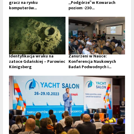
gracz na rynku
„Podgórze” w Kowarach
komputerów...
poziom -230...
Identyfikacja wraku na
Zanurzeni w Nauce:
zatoce Gdańskiej – Parowiec
Konferencja Naukowych
Königsberg
Badań Podwodnych i...