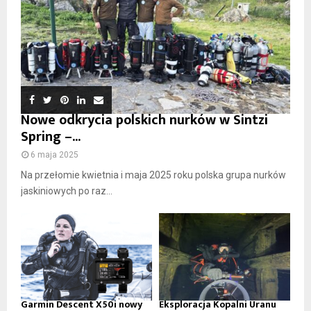
Nowe odkrycia polskich nurków w Sintzi
Spring –...
6 maja 2025
Na przełomie kwietnia i maja 2025 roku polska grupa nurków
jaskiniowych po raz...
Garmin Descent X50i nowy
Eksploracja Kopalni Uranu