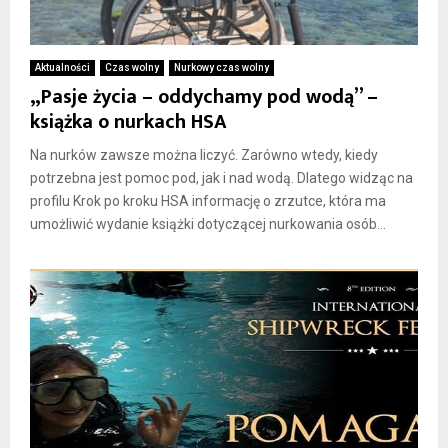
Aktualności
Czas wolny
Nurkowy czas wolny
„Pasje życia – oddychamy pod wodą” –
książka o nurkach HSA
Na nurków zawsze można liczyć. Zarówno wtedy, kiedy
potrzebna jest pomoc pod, jak i nad wodą. Dlatego widząc na
profilu Krok po kroku HSA informację o zrzutce, która ma
umożliwić wydanie książki dotyczącej nurkowania osób...