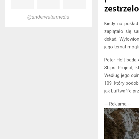
zestrzel
@underwatermedia
Kiedy na pokład
zaplątało się s
dekad. Wyłowion
jego temat mogli
Peter Holt bada 
Ships Project, 
Według jego opi
109, który podob
jak Luftwaffe pr
-- Reklama --