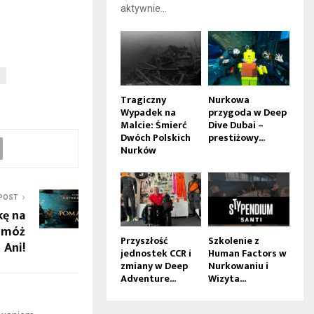
aktywnie...
Tragiczny
Nurkowa
Wypadek na
przygoda w Deep
Malcie: Śmierć
Dive Dubai –
Dwóch Polskich
prestiżowy...
Nurków
POST
kę na
omóż
Przyszłość
Szkolenie z
Ani!
jednostek CCR i
Human Factors w
zmiany w Deep
Nurkowaniu i
Adventure...
Wizyta...