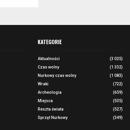
KATEGORIE
Aktualności
(3 025)
Czas wolny
(1 332)
Nurkowy czas wolny
(1 083)
Wraki
(722)
Archeologia
(659)
Miejsca
(535)
Reszta świata
(527)
Sprzęt Nurkowy
(349)