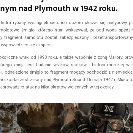
onym nad Plymouth w 1942 roku.
 kutra rybacy wyciągnęli sieć, ich oczom ukazał się nietypowy p
amolotowe śmigło, którego stan wskazywał, że pod wodą spędziło
y fragment samolotu został zabezpieczony i przetransportowany
 wypowiedzieć się eksperci.
okoliczne wraki od 1993 roku, a także wspólnie z żoną Mallory, pro
którego misją jest badanie wraków statków i historii morskiej w r
nii, odnalezione śmigło to fragment mogący pochodzić z niemiecki
no został zestrzelony nad Plymouth Sound 16 maja 1942 r. Miało t
zeprowadziło atak na kilka okrętów wojennych w tej okolicy.