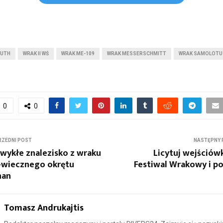
OUTH
WRAK II WŚ
WRAK ME-109
WRAK MESSERSCHMITT
WRAK SAMOLOTU
0
0
ZEDNI POST
NASTĘPNY 
wykłe znalezisko z wraku
Licytuj wejściów
-wiecznego okrętu
Festiwal Wrakowy i p
nan
Tomasz Andrukajtis