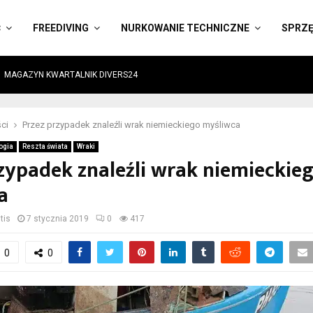
Ć
FREEDIVING
NURKOWANIE TECHNICZNE
SPRZ
MAGAZYN KWARTALNIK DIVERS24
ci
Przez przypadek znaleźli wrak niemieckiego myśliwca
ogia
Reszta świata
Wraki
zypadek znaleźli wrak niemieckie
a
tis
7 stycznia 2019
0
417
0
0