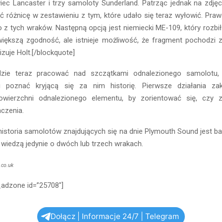
ec Lancaster i trzy samoloty Sunderland. Patrząc jednak na zdjęci
ć różnicę w zestawieniu z tym, które udało się teraz wyłowić. Pra
 z tych wraków. Następną opcją jest niemiecki ME-109, który rozbi
większą zgodność, ale istnieje możliwość, że fragment pochodzi z
zuje Holt.[/blockquote]
zie teraz pracować nad szczątkami odnalezionego samolotu, 
 i poznać kryjącą się za nim historię. Pierwsze działania zak
owierzchni odnalezionego elementu, by zorientować się, czy z
aczenia.
e historia samolotów znajdujących się na dnie Plymouth Sound jest 
 wiedzą jedynie o dwóch lub trzech wrakach.
.co.uk
_adzone id=”25708″]
Dołącz | Informacje 24/7 | Telegram