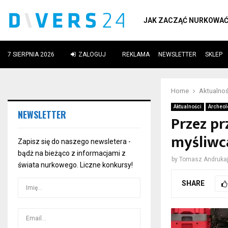
JAK ZACZĄĆ NURKOWA
7 SIERPNIA 2026
ZALOGUJ
REKLAMA
NEWSLETTER
SKLEP
ube
Home
Aktualnoś
Aktualności
Archeol
NEWSLETTER
Przez pr
myśliwc
Zapisz się do naszego newsletera -
bądż na bieżąco z informacjami z
by
Tomasz Andrukaj
świata nurkowego. Liczne konkursy!
SHARE