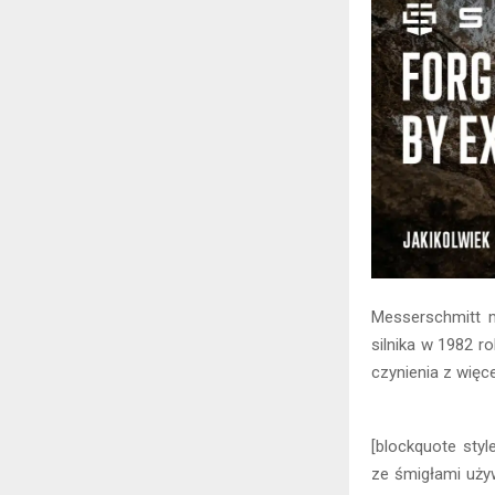
Messerschmitt m
silnika w 1982 r
czynienia z więc
[blockquote styl
ze śmigłami uży