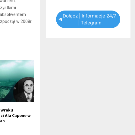
iwaniem,
zystkimi
t absolwentem
Dołącz | Informacje 24/7
ozpoczął w 2008r.
| Telegram
 wraku
zi Ala Capone w
gan