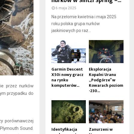
nurków w Sintzi Spring –...
6 maja 2025
Na przełomie kwietnia i maja 2025
roku polska grupa nurków
jaskiniowych po raz...
Garmin Descent
Eksploracja
X50i nowy gracz
Kopalni Uranu
na rynku
„Podgórze” w
komputerów...
Kowarach poziom
cie przez nurków
-230...
 tym przypadku do
lizy porównawczej
 Plymouth Sound.
Identyfikacja
Zanurzeni w