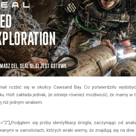
iał rozbić się w okolicy Cawsand Bay. Co potwierdziło wydoby
oku. Holt zakłada jednak, że istnieje również możliwość, że mamy w
ej niż jednym wrakiem.
e=”2″]„Podjąłem się próby identyfikacji śmigła, zaczynając od ana
wanymi w samolotach, których wraki wiemy, że znajdują się na dnie