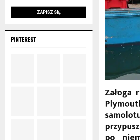
PINTEREST
Załoga 
Plymouth
samolot
przypusz
po niem