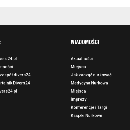
E
WIADOMOŚCI
vers24.pl
Aktualności
atności
Miejsca
 zespół divers24
Jak zacząć nurkować
talnik Divers24
Medycyna Nurkowa
vers24.pl
Miejsca
Imprezy
Konferencje i Targi
Książki Nurkowe