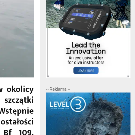
 okolicy
-- Reklama --
 szczątki
Wstępnie
ostałości
 Bf 109,