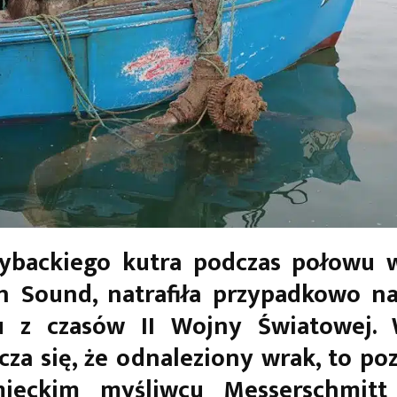
rybackiego kutra podczas połowu w
 Sound, natrafiła przypadkowo na
u z czasów II Wojny Światowej. 
cza się, że odnaleziony wrak, to poz
ieckim myśliwcu Messerschmitt