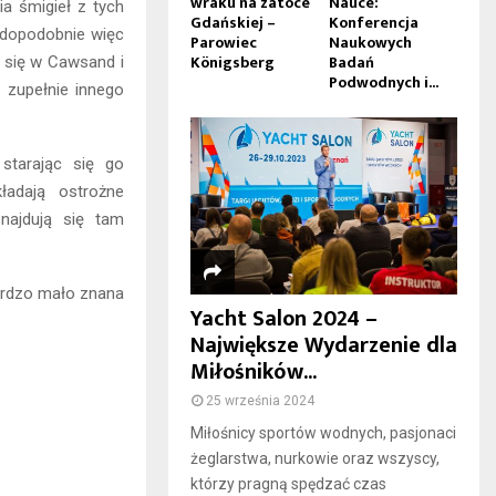
wraku na zatoce
Nauce:
a śmigieł z tych
Gdańskiej –
Konferencja
wdopodobnie więc
Parowiec
Naukowych
Königsberg
Badań
ł się w Cawsand i
Podwodnych i...
 zupełnie innego
starając się go
ładają ostrożne
najdują się tam
bardzo mało znana
Yacht Salon 2024 –
Największe Wydarzenie dla
Miłośników...
25 września 2024
Miłośnicy sportów wodnych, pasjonaci
żeglarstwa, nurkowie oraz wszyscy,
którzy pragną spędzać czas