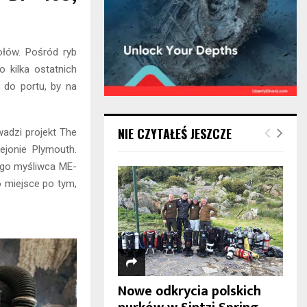
ołów. Pośród ryb
 kilka ostatnich
 do portu, by na
NIE CZYTAŁEŚ JESZCZE
wadzi projekt The
ejonie Plymouth.
ego myśliwca ME-
o miejsce po tym,
Nowe odkrycia polskich