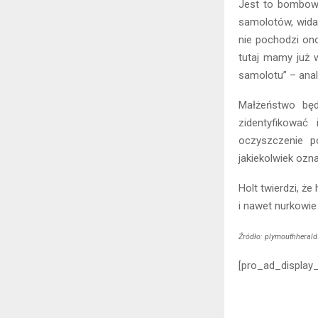
Jest to bombowi
samolotów, wida
nie pochodzi ono
tutaj mamy już 
samolotu” – anali
Małżeństwo będ
zidentyfikować
oczyszczenie p
jakiekolwiek ozn
Holt twierdzi, ż
i nawet nurkowie
Źródło: plymouthherald
[pro_ad_display