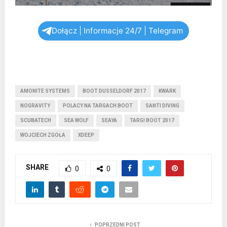
Dołącz | Informacje 24/7 | Telegram
AMONITE SYSTEMS
BOOT DUSSELDORF 2017
KWARK
NOGRAVITY
POLACY NA TARGACH BOOT
SANTI DIVING
SCUBATECH
SEA WOLF
SEAYA
TARGI BOOT 2017
WOJCIECH ZGOŁA
XDEEP
SHARE
0
0
POPRZEDNI POST