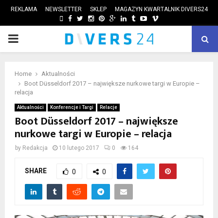
REKLAMA
NEWSLETTER
SKLEP
MAGAZYN KWARTALNIK DIVERS24
FACEBOOK
TWITTER
INSTAGRAM
PINTEREST
GOOGLE
LINKEDIN
TUMBLR
YOUTUBE
VIMEO
PRIMARY
ube
MENU
Home
Aktualności
Boot Düsseldorf 2017 – największe nurkowe targi w Europie –
relacja
Aktualności
Konferencje i Targi
Relacje
Boot Düsseldorf 2017 – największe
nurkowe targi w Europie – relacja
by
Redakcja
10 lutego 2017
0
164
SHARE
0
0