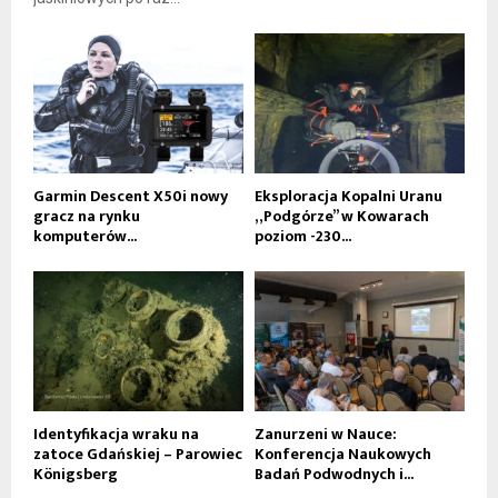
Garmin Descent X50i nowy
Eksploracja Kopalni Uranu
gracz na rynku
„Podgórze” w Kowarach
komputerów...
poziom -230...
Identyfikacja wraku na
Zanurzeni w Nauce:
zatoce Gdańskiej – Parowiec
Konferencja Naukowych
Königsberg
Badań Podwodnych i...