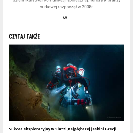
nurkowej rozpoczął w 2008r.
CZYTAJ TAKŻE
Sukces eksploracyjny w Sintzi, najgłębszej jaskini Grecji.
R