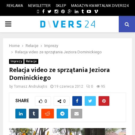
REKLAMA
NEWSLETTER
SKLEP
MAGAZYN KWARTALNIK DIVERS24
FACEBOOK
TWITTER
INSTAGRAM
PINTEREST
GOOGLE
LINKEDIN
TUMBLR
YOUTUBE
VIMEO
PRIMARY
ube
MENU
Home
Relacje
Imprezy
Relacja video ze sprzątania Jeziora Dominickiego
Imprezy
Relacje
Relacja video ze sprzątania Jeziora
Dominickiego
by
Tomasz Andrukajtis
19 czerwca 2012
0
95
SHARE
0
0