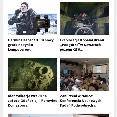
Garmin Descent X50i nowy
Eksploracja Kopalni Uranu
gracz na rynku
„Podgórze” w Kowarach
komputerów...
poziom -230...
Identyfikacja wraku na
Zanurzeni w Nauce:
zatoce Gdańskiej – Parowiec
Konferencja Naukowych
Königsberg
Badań Podwodnych i...