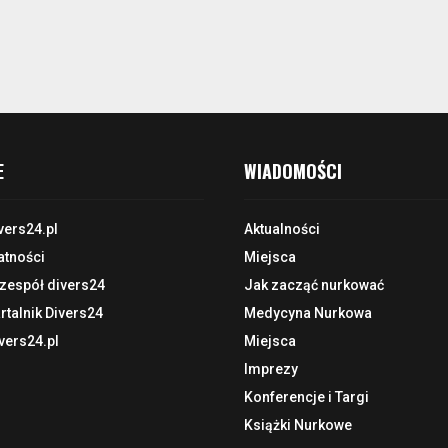
E
WIADOMOŚCI
vers24.pl
Aktualności
atności
Miejsca
 zespół divers24
Jak zacząć nurkować
talnik Divers24
Medycyna Nurkowa
vers24.pl
Miejsca
Imprezy
Konferencje i Targi
Książki Nurkowe