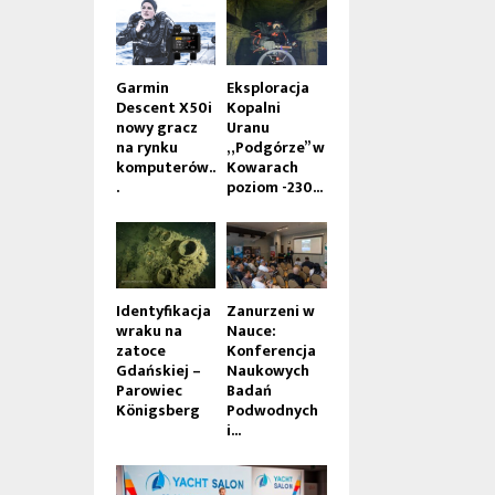
Garmin
Eksploracja
Descent X50i
Kopalni
nowy gracz
Uranu
na rynku
„Podgórze” w
komputerów..
Kowarach
.
poziom -230...
Identyfikacja
Zanurzeni w
wraku na
Nauce:
zatoce
Konferencja
Gdańskiej –
Naukowych
Parowiec
Badań
Königsberg
Podwodnych
i...