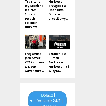
Tragiczny
Nurkowa
Wypadek na
przygoda w
Malcie:
Deep Dive
Śmierć
Dubai –
Dwóch
prestiżowy...
Polskich
Nurków
Przyszłość
Szkolenie z
jednostek
Human
CCR i zmiany
Factors w
w Deep
Nurkowaniu i
Adventure...
Wizyta...
Dołącz |
Informacje 24/7 |