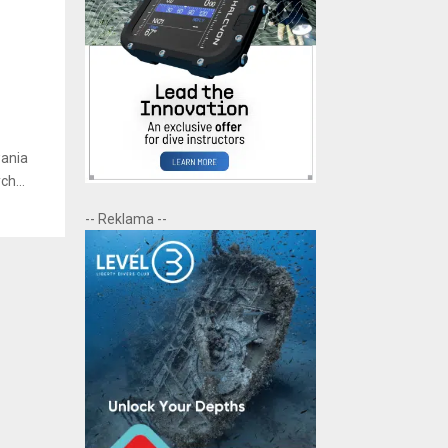
wania
h...
-- Reklama --