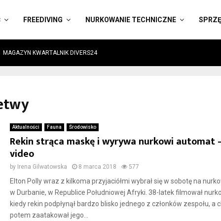
Ć
FREEDIVING
NURKOWANIE TECHNICZNE
SPRZ
MAGAZYN KWARTALNIK DIVERS24
łetwy
Aktualności
Fauna
Środowisko
Rekin strąca maskę i wyrywa nurkowi automat 
video
by
Irena Gilwatowska
8 marca 2018
577
Elton Polly wraz z kilkoma przyjaciółmi wybrał się w sobotę na nurk
w Durbanie, w Republice Południowej Afryki. 38-latek filmował nurk
kiedy rekin podpłynął bardzo blisko jednego z członków zespołu, a c
potem zaatakował jego...