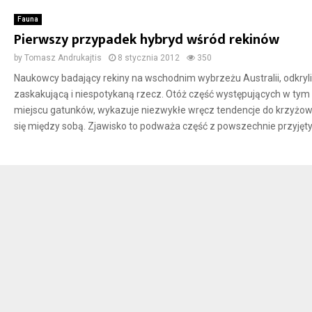
Fauna
Pierwszy przypadek hybryd wśród rekinów
by
Tomasz Andrukajtis
8 stycznia 2012
350
Naukowcy badający rekiny na wschodnim wybrzeżu Australii, odkryli
zaskakującą i niespotykaną rzecz. Otóż część występujących w tym
miejscu gatunków, wykazuje niezwykłe wręcz tendencje do krzyżo
się między sobą. Zjawisko to podważa część z powszechnie przyjętyc