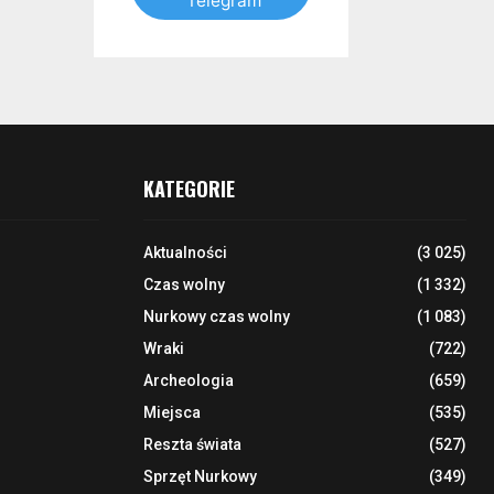
Telegram
KATEGORIE
Aktualności
(3 025)
Czas wolny
(1 332)
Nurkowy czas wolny
(1 083)
Wraki
(722)
Archeologia
(659)
Miejsca
(535)
Reszta świata
(527)
Sprzęt Nurkowy
(349)