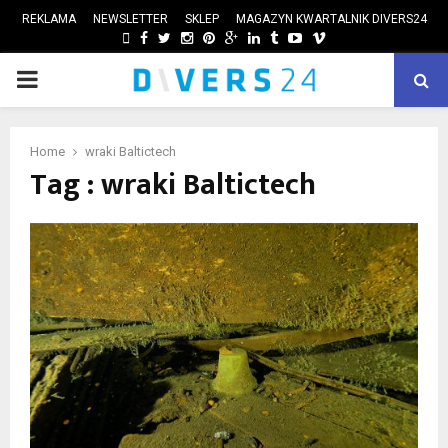
REKLAMA
NEWSLETTER
SKLEP
MAGAZYN KWARTALNIK DIVERS24
FACEBOOK
TWITTER
INSTAGRAM
PINTEREST
GOOGLE
LINKEDIN
TUMBLR
YOUTUBE
VIMEO
PRIMARY
ube
MENU
Home
wraki Baltictech
Tag : wraki Baltictech