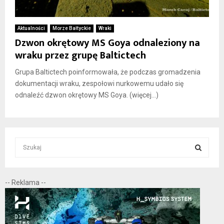
Aktualności
Morze Bałtyckie
Wraki
Dzwon okrętowy MS Goya odnaleziony na
wraku przez grupę Baltictech
Grupa Baltictech poinformowała, że podczas gromadzenia
dokumentacji wraku, zespołowi nurkowemu udało się
odnaleźć dzwon okrętowy MS Goya. (więcej…)
S
e
a
S
r
-- Reklama --
c
E
h
f
A
o