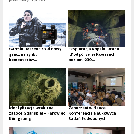
jaskiniowych po raz...
Garmin Descent X50i nowy
Eksploracja Kopalni Uranu
gracz na rynku
„Podgórze” w Kowarach
komputerów...
poziom -230...
Identyfikacja wraku na
Zanurzeni w Nauce:
zatoce Gdańskiej – Parowiec
Konferencja Naukowych
Königsberg
Badań Podwodnych i...