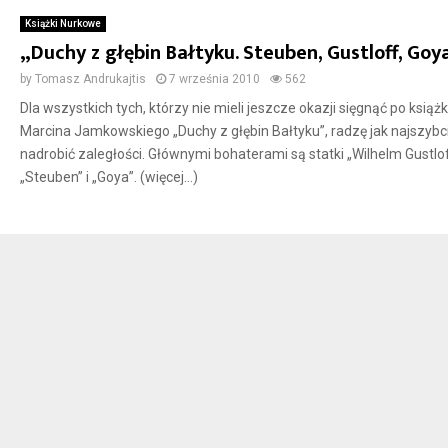
Książki Nurkowe
„Duchy z głębin Bałtyku. Steuben, Gustloff, Goy
by
Tomasz Andrukajtis
7 września 2010
562
Dla wszystkich tych, którzy nie mieli jeszcze okazji sięgnąć po książ
Marcina Jamkowskiego „Duchy z głębin Bałtyku”, radzę jak najszybci
nadrobić zaległości. Głównymi bohaterami są statki „Wilhelm Gustlof
„Steuben” i „Goya”. (więcej…)