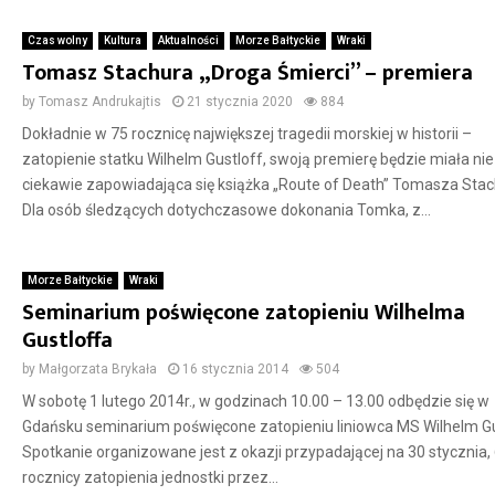
Czas wolny
Kultura
Aktualności
Morze Bałtyckie
Wraki
Tomasz Stachura „Droga Śmierci” – premiera
by
Tomasz Andrukajtis
21 stycznia 2020
884
Dokładnie w 75 rocznicę największej tragedii morskiej w historii –
zatopienie statku Wilhelm Gustloff, swoją premierę będzie miała ni
ciekawie zapowiadająca się książka „Route of Death” Tomasza Stac
Dla osób śledzących dotychczasowe dokonania Tomka, z...
Morze Bałtyckie
Wraki
Seminarium poświęcone zatopieniu Wilhelma
Gustloffa
by
Małgorzata Brykała
16 stycznia 2014
504
W sobotę 1 lutego 2014r., w godzinach 10.00 – 13.00 odbędzie się w
Gdańsku seminarium poświęcone zatopieniu liniowca MS Wilhelm Gu
Spotkanie organizowane jest z okazji przypadającej na 30 stycznia,
rocznicy zatopienia jednostki przez...