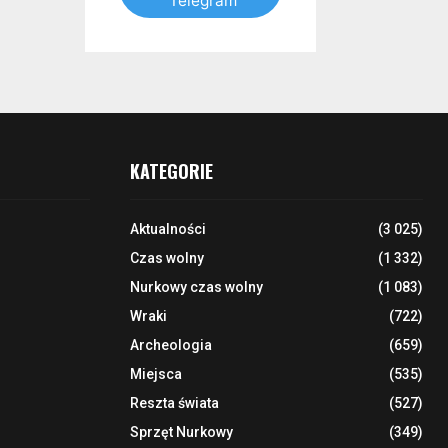
Telegram
KATEGORIE
Aktualności
(3 025)
Czas wolny
(1 332)
Nurkowy czas wolny
(1 083)
Wraki
(722)
Archeologia
(659)
Miejsca
(535)
Reszta świata
(527)
Sprzęt Nurkowy
(349)