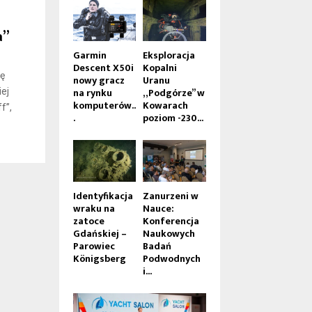
a”
Garmin
Eksploracja
Descent X50i
Kopalni
kę
nowy gracz
Uranu
na rynku
„Podgórze” w
ej
komputerów..
Kowarach
f”,
.
poziom -230...
Identyfikacja
Zanurzeni w
wraku na
Nauce:
zatoce
Konferencja
Gdańskiej –
Naukowych
Parowiec
Badań
Königsberg
Podwodnych
i...