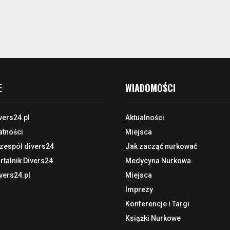
E
WIADOMOŚCI
vers24.pl
Aktualności
atności
Miejsca
 zespół divers24
Jak zacząć nurkować
talnik Divers24
Medycyna Nurkowa
vers24.pl
Miejsca
Imprezy
Konferencje i Targi
Książki Nurkowe