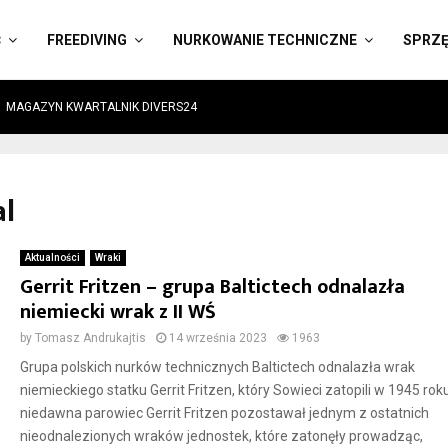
Ć
FREEDIVING
NURKOWANIE TECHNICZNE
SPRZ
MAGAZYN KWARTALNIK DIVERS24
al
Aktualności
Wraki
Gerrit Fritzen – grupa Baltictech odnalazła
niemiecki wrak z II WŚ
by
Tomasz Andrukajtis
14 września 2023
1963
Grupa polskich nurków technicznych Baltictech odnalazła wrak
niemieckiego statku Gerrit Fritzen, który Sowieci zatopili w 1945 rok
niedawna parowiec Gerrit Fritzen pozostawał jednym z ostatnich
nieodnalezionych wraków jednostek, które zatonęły prowadząc,