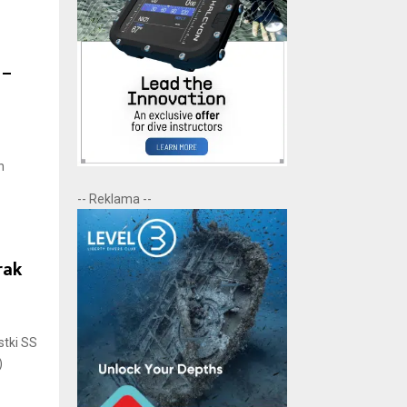
 –
h
-- Reklama --
rak
stki SS
)