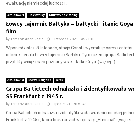
ewakuację niemieckiej ludności...
Aktualności
Czas wolny
Nurkowy czas wolny
Łowcy tajemnic Bałtyku – bałtycki Titanic Goya
film
by
Tomasz Andrukajtis
8 listopada 2021
2181
W poniedziałek, 8 listopada, stacja Canal+ wyemituje ósmy i ostatni
odcinek serialu Łowcy tajemnic Bałtyku. Tym razem grupa Baltictec
przybliży wciąż mało poznany wrak statku Goya. (więcej…)
Aktualności
Morze Bałtyckie
Wraki
Grupa Baltictech odnalazła i zidentyfikowała w
SS Frankfurt z 1945 r.
by
Tomasz Andrukajtis
9 lipca 2021
5143
Grupa Baltictech odnalazła i zidentyfikowała wrak niemieckiej jedno
Frankfurt z 1945 r., która brała udział w operacji „Hannibal”. (więcej…