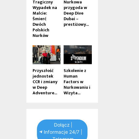
Tragiczny
Nurkowa
Wypadek na
przygoda w
Malcie:
Deep Dive
Śmierć
Dubai –
Dwóch
prestiżowy...
Polskich
Nurków
Przyszłość
Szkolenie z
jednostek
Human
CCR i zmiany
Factors w
w Deep
Nurkowaniu i
Adventure...
Wizyta...
Dołącz |
Informacje 24/7 |