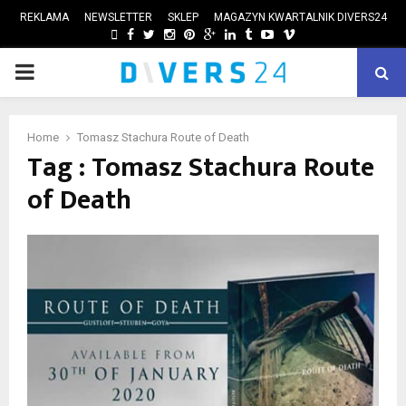
REKLAMA
NEWSLETTER
SKLEP
MAGAZYN KWARTALNIK DIVERS24
FACEBOOK
TWITTER
INSTAGRAM
PINTEREST
GOOGLE
LINKEDIN
TUMBLR
YOUTUBE
VIMEO
PRIMARY
ube
MENU
Home
Tomasz Stachura Route of Death
Tag : Tomasz Stachura Route
of Death