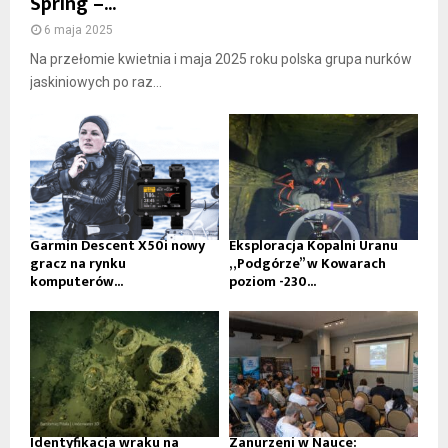
Spring –...
6 maja 2025
Na przełomie kwietnia i maja 2025 roku polska grupa nurków
jaskiniowych po raz...
Garmin Descent X50i nowy
Eksploracja Kopalni Uranu
gracz na rynku
„Podgórze” w Kowarach
komputerów...
poziom -230...
Identyfikacja wraku na
Zanurzeni w Nauce: