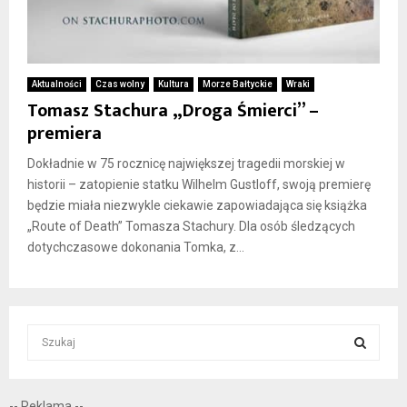
Aktualności
Czas wolny
Kultura
Morze Bałtyckie
Wraki
Tomasz Stachura „Droga Śmierci” –
premiera
Dokładnie w 75 rocznicę największej tragedii morskiej w
historii – zatopienie statku Wilhelm Gustloff, swoją premierę
będzie miała niezwykle ciekawie zapowiadająca się książka
„Route of Death” Tomasza Stachury. Dla osób śledzących
dotychczasowe dokonania Tomka, z...
S
e
a
S
r
-- Reklama --