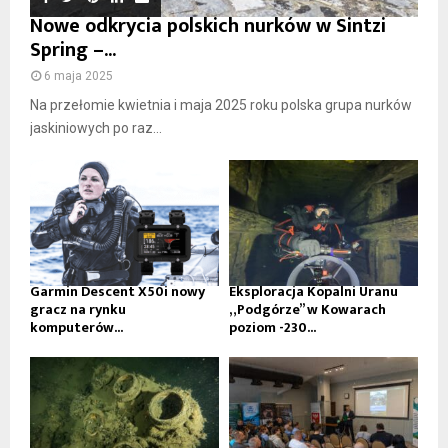
Nowe odkrycia polskich nurków w Sintzi
Spring –...
6 maja 2025
Na przełomie kwietnia i maja 2025 roku polska grupa nurków
jaskiniowych po raz...
Garmin Descent X50i nowy
Eksploracja Kopalni Uranu
gracz na rynku
„Podgórze” w Kowarach
komputerów...
poziom -230...