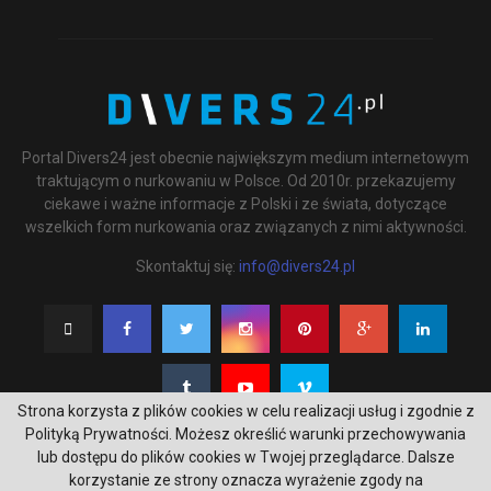
Portal Divers24 jest obecnie największym medium internetowym
traktującym o nurkowaniu w Polsce. Od 2010r. przekazujemy
ciekawe i ważne informacje z Polski i ze świata, dotyczące
wszelkich form nurkowania oraz związanych z nimi aktywności.
Skontaktuj się:
info@divers24.pl
Strona korzysta z plików cookies w celu realizacji usług i zgodnie z
Polityką Prywatności. Możesz określić warunki przechowywania
lub dostępu do plików cookies w Twojej przeglądarce. Dalsze
korzystanie ze strony oznacza wyrażenie zgody na
@2020 - underwatermedia.pl. All Right Reserved. Designed and Developed by