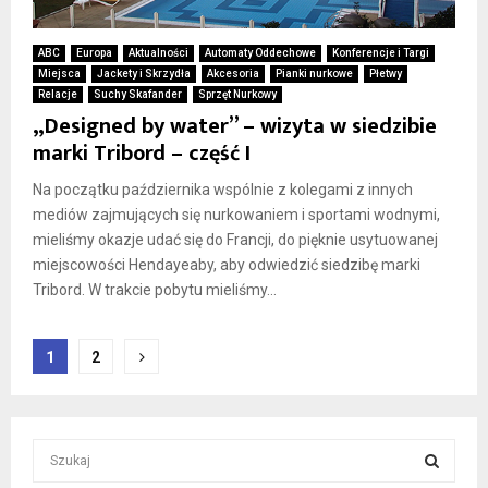
ABC
Europa
Aktualności
Automaty Oddechowe
Konferencje i Targi
Miejsca
Jackety i Skrzydła
Akcesoria
Pianki nurkowe
Płetwy
Relacje
Suchy Skafander
Sprzęt Nurkowy
„Designed by water” – wizyta w siedzibie
marki Tribord – część I
Na początku października wspólnie z kolegami z innych
mediów zajmujących się nurkowaniem i sportami wodnymi,
mieliśmy okazje udać się do Francji, do pięknie usytuowanej
miejscowości Hendayeaby, aby odwiedzić siedzibę marki
Tribord. W trakcie pobytu mieliśmy...
Nawigacja
1
2
po
wpisach
S
e