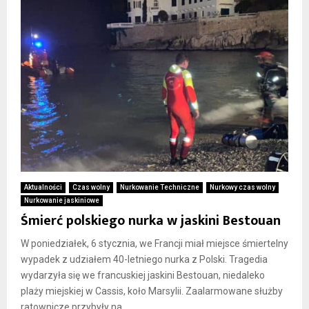
Aktualności
Czas wolny
Nurkowanie Techniczne
Nurkowy czas wolny
Nurkowanie jaskiniowe
Śmierć polskiego nurka w jaskini Bestouan
W poniedziałek, 6 stycznia, we Francji miał miejsce śmiertelny
wypadek z udziałem 40-letniego nurka z Polski. Tragedia
wydarzyła się we francuskiej jaskini Bestouan, niedaleko
plaży miejskiej w Cassis, koło Marsylii. Zaalarmowane służby
ratownicze przybyły na...