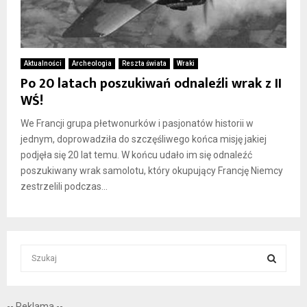
Aktualności
Archeologia
Reszta świata
Wraki
Po 20 latach poszukiwań odnaleźli wrak z II
WŚ!
We Francji grupa płetwonurków i pasjonatów historii w
jednym, doprowadziła do szczęśliwego końca misję jakiej
podjęła się 20 lat temu. W końcu udało im się odnaleźć
poszukiwany wrak samolotu, który okupujący Francję Niemcy
zestrzelili podczas...
S
e
a
S
r
-- Reklama --