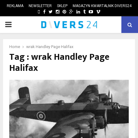
REKLAMA
NEWSLETTER
SKLEP
MAGAZYN KWARTALNIK DIVERS24
FACEBOOK
TWITTER
INSTAGRAM
PINTEREST
GOOGLE
LINKEDIN
TUMBLR
YOUTUBE
VIMEO
PRIMARY
ube
MENU
Home
wrak Handley Page Halifax
Tag : wrak Handley Page
Halifax