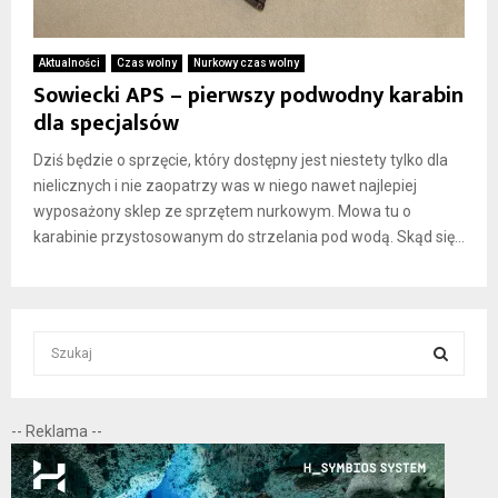
Aktualności
Czas wolny
Nurkowy czas wolny
Sowiecki APS – pierwszy podwodny karabin
dla specjalsów
Dziś będzie o sprzęcie, który dostępny jest niestety tylko dla
nielicznych i nie zaopatrzy was w niego nawet najlepiej
wyposażony sklep ze sprzętem nurkowym. Mowa tu o
karabinie przystosowanym do strzelania pod wodą. Skąd się...
S
e
a
S
r
-- Reklama --
c
E
h
f
A