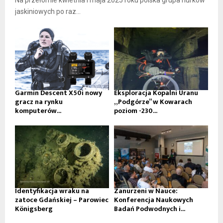
Na przełomie kwietnia i maja 2025 roku polska grupa nurków
jaskiniowych po raz...
Garmin Descent X50i nowy
Eksploracja Kopalni Uranu
gracz na rynku
„Podgórze” w Kowarach
komputerów...
poziom -230...
Identyfikacja wraku na
Zanurzeni w Nauce:
zatoce Gdańskiej – Parowiec
Konferencja Naukowych
Königsberg
Badań Podwodnych i...