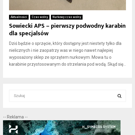
Aktualności
Czas wolny
Nurkowy czas wolny
Sowiecki APS – pierwszy podwodny karabin
dla specjalsów
Dziś będzie o sprzęcie, który dostępny jest niestety tylko dla
nielicznych i nie zaopatrzy was w niego nawet najlepiej
wyposażony sklep ze sprzętem nurkowym. Mowa tu o
karabinie przystosowanym do strzelania pod wodą. Skąd się...
S
e
a
S
r
-- Reklama --
c
E
h
f
A