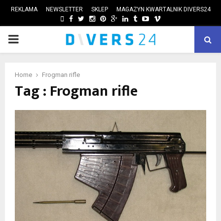
REKLAMA
NEWSLETTER
SKLEP
MAGAZYN KWARTALNIK DIVERS24
FACEBOOK
TWITTER
INSTAGRAM
PINTEREST
GOOGLE
LINKEDIN
TUMBLR
YOUTUBE
VIMEO
PRIMARY
ube
MENU
Home
Frogman rifle
Tag : Frogman rifle