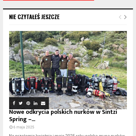
NIE CZYTAŁEŚ JESZCZE
Nowe odkrycia polskich nurków w Sintzi
Spring –...
6 maja 2025