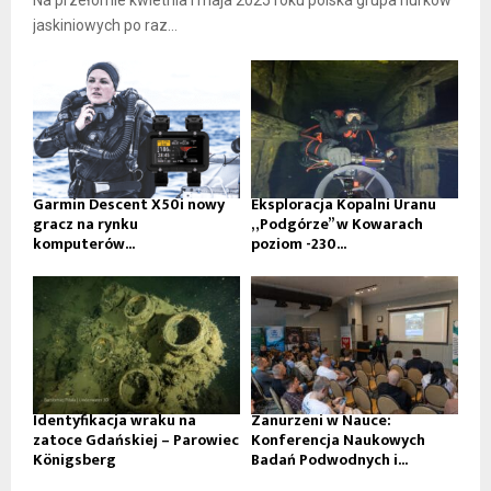
Na przełomie kwietnia i maja 2025 roku polska grupa nurków
jaskiniowych po raz...
Garmin Descent X50i nowy
Eksploracja Kopalni Uranu
gracz na rynku
„Podgórze” w Kowarach
komputerów...
poziom -230...
Identyfikacja wraku na
Zanurzeni w Nauce:
zatoce Gdańskiej – Parowiec
Konferencja Naukowych
Königsberg
Badań Podwodnych i...